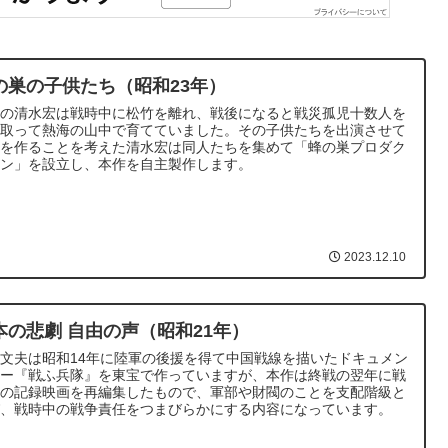
の巣の子供たち（昭和23年）
督の清水宏は戦時中に松竹を離れ、戦後になると戦災孤児十数人を
き取って熱海の山中で育てていました。その子供たちを出演させて
画を作ることを考えた清水宏は同人たちを集めて「蜂の巣プロダク
ョン」を設立し、本作を自主製作します。
2023.12.10
本の悲劇 自由の声（昭和21年）
文夫は昭和14年に陸軍の後援を得て中国戦線を描いたドキュメン
リー『戦ふ兵隊』を東宝で作っていますが、本作は終戦の翌年に戦
中の記録映画を再編集したもので、軍部や財閥のことを支配階級と
び、戦時中の戦争責任をつまびらかにする内容になっています。