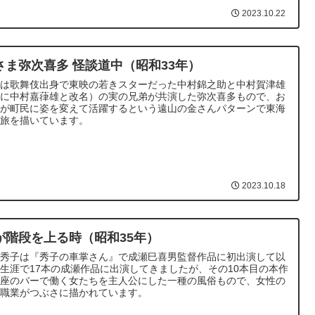
2023.10.22
さま弥次喜多 怪談道中（昭和33年）
作は歌舞伎出身で東映の若きスターだった中村錦之助と中村賀津雄
後に中村嘉葎雄と改名）の実の兄弟が共演した弥次喜多もので、お
様が町民に姿を変えて活躍するという遠山の金さんパターンで東海
の旅を描いています。
2023.10.18
が階段を上る時（昭和35年）
峰秀子は『秀子の車掌さん』で成瀬巳喜男監督作品に初出演して以
生涯で17本の成瀬作品に出演してきましたが、その10本目の本作
銀座のバーで働く女たちを主人公にした一種の風俗もので、女性の
の職業がつぶさに描かれています。