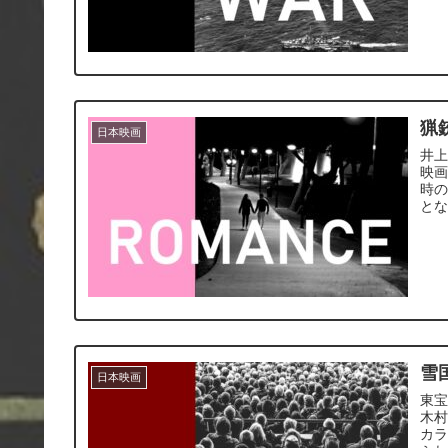
猟
日本映画
井
映
時
と
雪
日本映画
東
木
カ