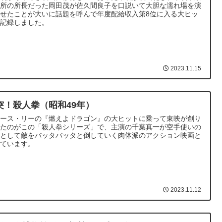
影所の所長だった岡田茂が佐久間良子を口説いて大胆な濡れ場を演
せたことが大いに話題を呼んで年度配給収入第8位に入る大ヒッ
を記録しました。
2023.11.15
突！殺人拳（昭和49年）
ルース・リーの『燃えよドラゴン』の大ヒットに乗って東映が創り
したのがこの「殺人拳シリーズ」で、主演の千葉真一が空手使いの
人として敵をバッタバッタと倒していく肉体派のアクション映画と
っています。
2023.11.12