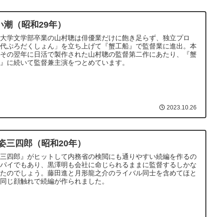
い潮（昭和29年）
京大学文学部卒業の山村聰は俳優業だけに飽き足らず、独立プロ
現代ぷろだくしょん」を立ち上げて『蟹工船』で監督業に進出。本
はその翌年に日活で製作された山村聰の監督第二作にあたり、『蟹
船』に続いて監督兼主演をつとめています。
2023.10.26
 姿三四郎（昭和20年）
姿三四郎』がヒットして内務省の検閲にも通りやすい続編を作るの
安パイでもあり、黒澤明も会社に命じられるままに監督するしかな
ったのでしょう。藤田進と月形龍之介のライバル同士を含めてほと
ど同じ顔触れで続編が作られました。