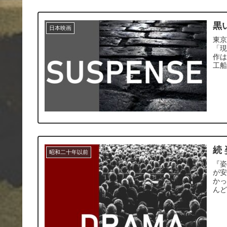
黒
日本映画
東
「
作
工
続
昭和二十年以前
『
が
か
ん