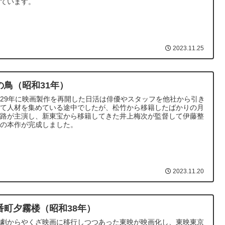
れています。
2023.11.25
の鳥（昭和31年）
29年に映画製作を再開した日活は俳優やスタッフを他社から引き
いて人材を集めている途中でしたが、松竹から移籍したばかりの月
夢路が主演し、新東宝から移籍してきた井上梅次が監督して伊藤整
作の本作が完成しました。
2023.11.20
番町夕霧楼（昭和38年）
代劇からやくざ映画に移行しつつあった東映が映画化し、東映東京