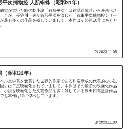
形平次捕物控 人肌蜘蛛（昭和31年）
村胡堂が書いた時代劇小説「銭形平次」は雑誌連載時から映画化さ
ましたが、長谷川一夫が銭形平次を演じた「銭形平次捕物控シリー
が最も多くの作品を残していまして、本作はその第10作にあたり
す。
2023.11.05
国（昭和32年）
ーベル文学賞を受賞した世界的作家である川端康成の代表的な小説
雪国」は二度映画化されていまして、本作はその最初の映画化作品
す。小説を映画化した文芸作品を多く残している豊田四郎監督作品
中でも本作は特に傑出しています。
2023.11.03