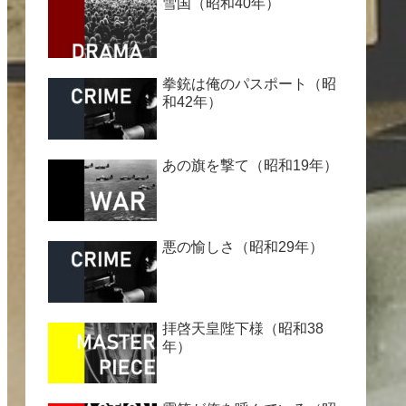
雪国（昭和40年）
拳銃は俺のパスポート（昭
和42年）
あの旗を撃て（昭和19年）
悪の愉しさ（昭和29年）
拝啓天皇陛下様（昭和38
年）