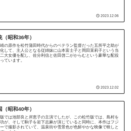
2023.12.06
銃（昭和36年）
上靖の原作を松竹蒲田時代からのベテラン監督だった五所平之助が
画化して、主人公となる従姉妹に山本富士子と岡田茉莉子という当
の二大女優を配し、佐分利信と佐田啓二がからむという豪華な配役
なっています。
2023.12.02
国（昭和40年）
宝版では池部良と岸恵子の主演でしたが、この松竹版では、島村を
村功が、そして駒子を岩下志麻が演じていると同時に、本作はフジ
ラーで撮影されていて、温泉街や雪景色が色鮮やかな映像で映しと