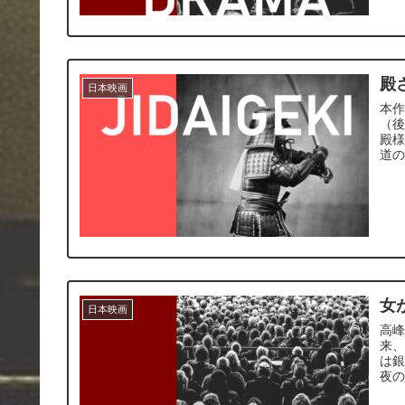
殿
日本映画
本
（
殿
道
女
日本映画
高
来、
は
夜