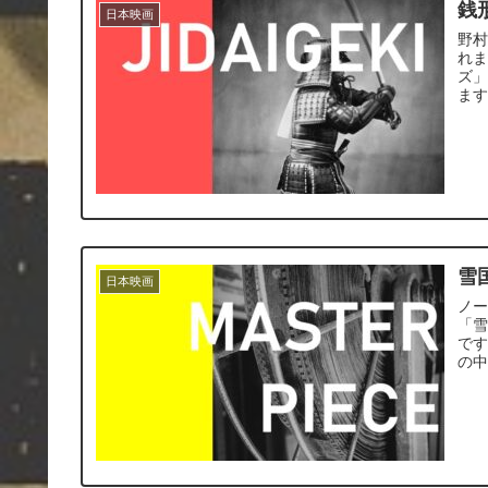
銭
日本映画
野
れ
ズ」
ま
雪
日本映画
ノ
「
で
の