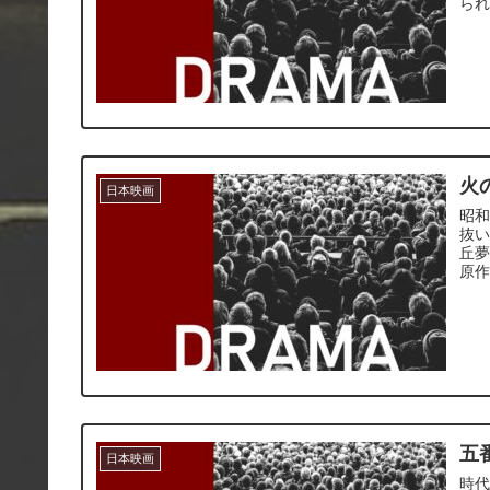
ら
火
日本映画
昭和
抜
丘
原
五
日本映画
時