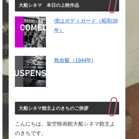
大船シネマ 本日の上映作品
僕はボディガード（昭和39
年）
救命艇（1944年)
大船シネマ館主よのきちのご挨拶
こんにちは。架空映画館大船シネマ館主よ
のきちです。