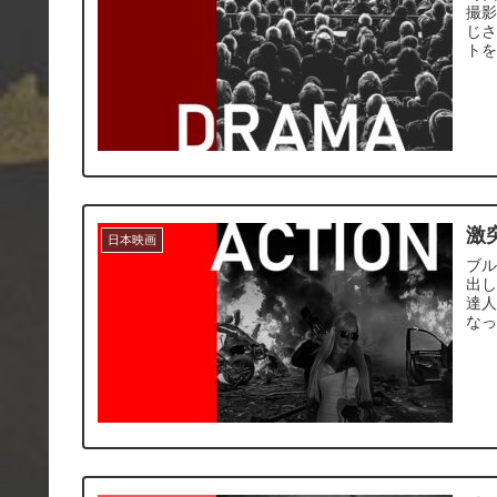
撮
じさ
ト
激
日本映画
ブ
出
達
な