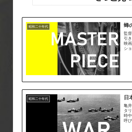
蜂
昭和二十年代
監
引
映
シ
日
昭和二十年代
亀井
タ
時
呼