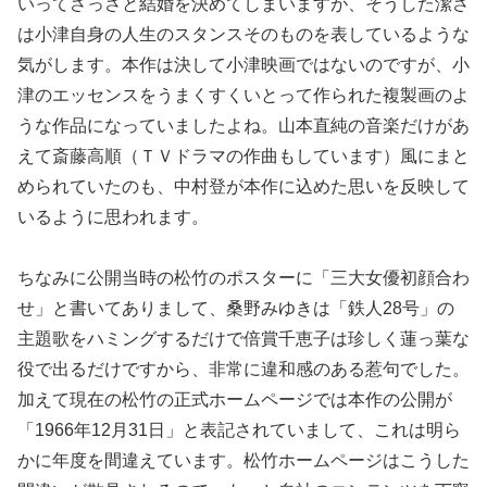
いってさっさと結婚を決めてしまいますが、そうした潔さ
は小津自身の人生のスタンスそのものを表しているような
気がします。本作は決して小津映画ではないのですが、小
津のエッセンスをうまくすくいとって作られた複製画のよ
うな作品になっていましたよね。山本直純の音楽だけがあ
えて斎藤高順（ＴＶドラマの作曲もしています）風にまと
められていたのも、中村登が本作に込めた思いを反映して
いるように思われます。
ちなみに公開当時の松竹のポスターに「三大女優初顔合わ
せ」と書いてありまして、桑野みゆきは「鉄人28号」の
主題歌をハミングするだけで倍賞千恵子は珍しく蓮っ葉な
役で出るだけですから、非常に違和感のある惹句でした。
加えて現在の松竹の正式ホームページでは本作の公開が
「1966年12月31日」と表記されていまして、これは明ら
かに年度を間違えています。松竹ホームページはこうした