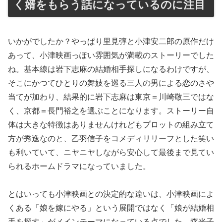
く婿をもらう話になっているのに注目
いかがでしたか？やっぱり里見弴と小津安二郎の原作だけ
あって、小津映画っぽい雰囲気が満載のストーリーでした
ね。基本線は岩下志麻の結婚相手探しになるわけですが、
そこにかつてひとりの舞妓を巡る三人の男による恋のさや
当てが加わり、結果的に岩下志麻は東京＝川崎敬三ではな
く、京都＝長門裕之を選ぶことになります。ストーリー自
体は大きな特徴はありませんけれどもプロットの組み立て
方が秀逸なのと、乙羽信子をコメディリリーフとした笑い
も利いていて、ニヤニヤしながら安心して最後まで見てい
られるホームドラマになっていました。
とはいっても小津映画との決定的な違いは、小津映画によ
くある「娘を嫁にやる」という展開ではなく「娘が結婚相
手を探す」がメインテーマになっている点でした。森光子