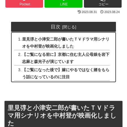
Pocket
LINE
コピー
2023.08.31
2023.08.24
目次
里見弴と小津安二郎が書いたＴＶドラマ用シナリ
オを中村登が映画化しました
【ご覧になる前に】京都に住む主人公母娘を岩下
志麻と森光子が演じています
【ご覧になった後で】嫁にやるではなく婿をもら
う話になっているのに注目
里見弴と小津安二郎が書いたＴＶドラ
マ用シナリオを中村登が映画化しまし
た