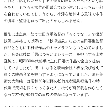
これと世話を焼いたりする面倒見の良い人だったという話
もあり、もちろん松竹の監督会では小津としょっちゅう顔
を合わせていたでしょうから、小津を追悼する意味で本作
の脚本・監督を買って出たのかもしれません。
撮影は成島東一郎で吉田喜重監督の『ろくでなし』で撮影
技師に昇格して以降は、『秋津温泉』などの吉田喜重監督
作品とともに中村登作品のキャメラマンもつとめていまし
た。音楽は後に「男はつらいよシリーズ」を担当する山本
直純で、昭和30年代前半は主に日活の作品で楽曲を提供
していましたが、後半になると映画会社の枠を飛び越えて
多くの映画音楽を担当するようになっていました。また美
術の大角純一は昭和30年以降の松竹京都撮影所製作の時
代劇で美術を長くやってきた人。松竹が時代劇を作らなく
なって本作が松竹での最後の作品になっています。