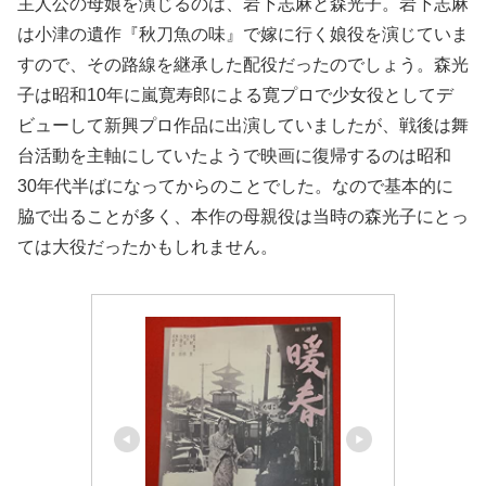
主人公の母娘を演じるのは、岩下志麻と森光子。岩下志麻
は小津の遺作『秋刀魚の味』で嫁に行く娘役を演じていま
すので、その路線を継承した配役だったのでしょう。森光
子は昭和10年に嵐寛寿郎による寛プロで少女役としてデ
ビューして新興プロ作品に出演していましたが、戦後は舞
台活動を主軸にしていたようで映画に復帰するのは昭和
30年代半ばになってからのことでした。なので基本的に
脇で出ることが多く、本作の母親役は当時の森光子にとっ
ては大役だったかもしれません。