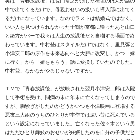
実は「青春放課後」は長門裕之が演じた梅垣のぼんが話の
中で出てくるだけで、母親おせいの扱いも導入部に出てく
るだけになっています。なのでラストは結婚式ではなく、
いい人を見つけられなかった千鶴が京都に帰ったあと山口
と緒方がバーで我々は人生の放課後だと自嘲する場面で終
わっています。中村登はスタイルだけではなく、里見弴と
小津安二郎の原作を未来志向へと大胆に改変し、かつ「嫁
に行く」から「婿をもらう」話に変換していたのでした。
中村登、なかなかやるじゃないですか。
ＴＶで「青春放課後」が放映された翌月小津安二郎は入院
して手術を受け、闘病の末に年末に亡くなってしまうので
すが、胸騒ぎがしたのかどうかいつも小津映画に登場する
悪友三人組のうちのひとりが本作では遠い昔に死んでいる
という設定になっていました。亡くなった佐々木という男
はただひとり舞妓のおせいが妊娠したのを自分の子供だと