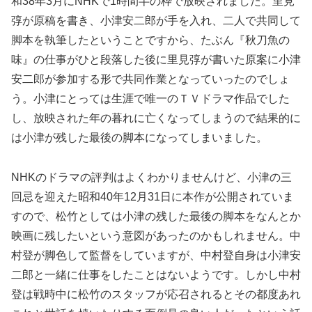
和38年3月にNHKで1時間半の枠で放映されました。里見
弴が原稿を書き、小津安二郎が手を入れ、二人で共同して
脚本を執筆したということですから、たぶん『秋刀魚の
味』の仕事がひと段落した後に里見弴が書いた原案に小津
安二郎が参加する形で共同作業となっていったのでしょ
う。小津にとっては生涯で唯一のＴＶドラマ作品でした
し、放映された年の暮れに亡くなってしまうので結果的に
は小津が残した最後の脚本になってしまいました。
NHKのドラマの評判はよくわかりませんけど、小津の三
回忌を迎えた昭和40年12月31日に本作が公開されていま
すので、松竹としては小津の残した最後の脚本をなんとか
映画に残したいという意図があったのかもしれません。中
村登が脚色して監督をしていますが、中村登自身は小津安
二郎と一緒に仕事をしたことはないようです。しかし中村
登は戦時中に松竹のスタッフが応召されるとその都度あれ