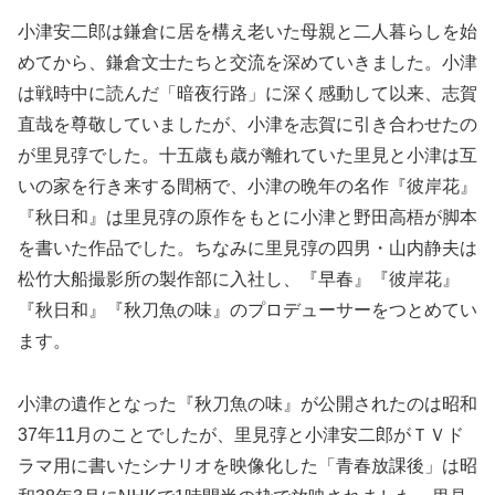
小津安二郎は鎌倉に居を構え老いた母親と二人暮らしを始
めてから、鎌倉文士たちと交流を深めていきました。小津
は戦時中に読んだ「暗夜行路」に深く感動して以来、志賀
直哉を尊敬していましたが、小津を志賀に引き合わせたの
が里見弴でした。十五歳も歳が離れていた里見と小津は互
いの家を行き来する間柄で、小津の晩年の名作『彼岸花』
『秋日和』は里見弴の原作をもとに小津と野田高梧が脚本
を書いた作品でした。ちなみに里見弴の四男・山内静夫は
松竹大船撮影所の製作部に入社し、『早春』『彼岸花』
『秋日和』『秋刀魚の味』のプロデューサーをつとめてい
ます。
小津の遺作となった『秋刀魚の味』が公開されたのは昭和
37年11月のことでしたが、里見弴と小津安二郎がＴＶド
ラマ用に書いたシナリオを映像化した「青春放課後」は昭