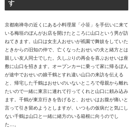
す
京都南禅寺の近くにある小料理屋「小笹」を手伝いに来て
いる梅垣のぼんがお店を開けたところに山口という男が訪
ねてきます。山口は女主人おせいが祇園で舞妓をしていた
ときからの旧知の仲で、亡くなったおせいの夫と緒方とは
親しい友人同士でした。久しぶりの再会を喜ぶおせいは座
敷に山口を招きます。オープンカーに乗って家に帰るぼん
が途中でおせいの娘千鶴とすれ違い山口の来訪を伝える
と、帰宅した千鶴はおせいのいないところで母親から離れ
たいので一緒に東京に連れて行ってくれと山口に頼み込み
ます。千鶴が東京行きを告げると、おせいはお腹が痛いと
言って引き留めようとしますが、いつもの仮病だと気にし
ない千鶴は山口と一緒に緒方のいる箱根に向うのでし
た…。