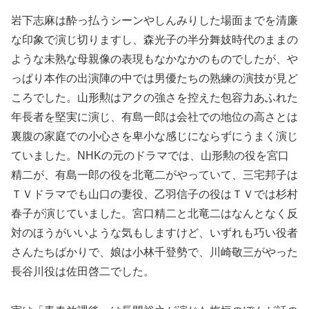
岩下志麻は酔っ払うシーンやしんみりした場面までを清廉
な印象で演じ切りますし、森光子の半分舞妓時代のままの
ような未熟な母親像の表現もなかなかのものでしたが、や
っぱり本作の出演陣の中では男優たちの熟練の演技が見ど
ころでした。山形勲はアクの強さを控えた包容力あふれた
年長者を堅実に演じ、有島一郎は会社での地位の高さとは
裏腹の家庭での小心さを卑小な感じにならずにうまく演じ
ていました。NHKの元のドラマでは、山形勲の役を宮口
精二が、有島一郎の役を北竜二がやっていて、三宅邦子は
ＴＶドラマでも山口の妻役、乙羽信子の役はＴＶでは杉村
春子が演じていました。宮口精二と北竜二はなんとなく反
対のほうがいいような気もしますけど、いずれも巧い役者
さんたちばかりで、娘は小林千登勢で、川崎敬三がやった
長谷川役は佐田啓二でした。