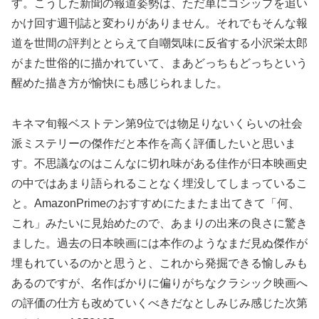
す。こうした新聞の報道姿勢は、ただ単にゴシップを追い
かけ回す週刊誌と変わりがありません。それでもそんな報
道を世間の評判ととらえて自嘲気味に反省する小沢栄太郎
がまた世俗的に描かれていて、まあどっちもどっちという
醒めた描き方が愉快にも感じられました。
キネマ旬報ベストテン第9位では物足りないくらいの社会
派ミステリーの傑作だと本作を高く評価したいと思いま
す。不思議なのはこんなに切れ味がある佳作が日本映画史
の中ではあまり語られることなく埋没してしまっているこ
と。AmazonPrimeのおすすめにたまたま出てきて「何、
これ」みたいに見始めたので、あまりの出来の良さに驚き
ました。過去の日本映画には本作のようなまだ見ぬ傑作が
埋もれているのかと思うと、これから発掘できる愉しみも
あるのですが、名作ばかりに偏りがちなクラシック映画へ
の評価の仕方も改めていくべきだなとしみじみ感じた次第