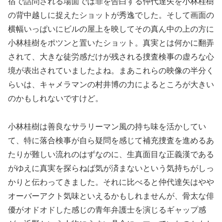
宿で詰問される場面では罪を告白する仲代達矢を小林桂樹
の背中越しに捉えたショットが秀逸でした。そして画面の
横幅いっぱいにビルの屋上を映してその真ん中の上の方に
小林桂樹をポツンと置いたショット。真実とは何かに翻弄
されて、大きな徒労感だけが残される捜査検事の虚ろな心
境が表出されていましたよね。まあこれらの映像の半分く
らいは、キャメラマンの村井博の力によるところが大きい
のかもしれないですけど。
小林桂樹は善良なサラリーマン風の持ち味を活かしてい
て、特に落合検事が自ら疑問を感じて補充捜査を進めるあ
たりが難しい流れのはずなのに、生真面目な正義漢である
がゆえに真実を探らねば気が済まないという気持ちがしっ
かりと伝わってきました。それに比べると仲代達矢はやや
オーバーアクト気味といえるかもしれませんが、骨太な俳
優がオドオドした感じの青年弁護士を演じるギャップ感