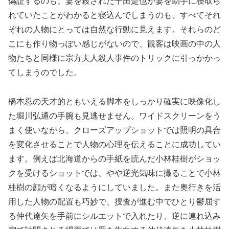
偽証するのも、妻を殺された千田是也が妻を助手に寝取ら
れていたことがわかると寝込んでしまうのも、すべてそれ
ぞれの人物にとっては自然な行動に見えます。それらのど
こにも作り物っぽい感じがないので、観客は映画の中の人
物たちと同様に宗方夫人殺人事件のトリックに引っかかっ
てしまうのでした。
橋本忍の天才的ともいえる脚本をしっかり確実に映像化し
た堀川弘通の手腕も見逃せません。ワイドスクリーンをう
まく使いながら、クローズアップショットでは照明の具合
を変化させることで人物の心理を伝えることに成功してい
ます。例えば北海道からの手紙を読んだ小林桂樹がショッ
クを受けるショットでは、やや逆光気味に撮ることで小林
桂樹の顔が暗くなるようにしていました。また奥行きを活
用した人物の配置も巧妙で、捜査が進む中でひとり鬱屈す
る仲代達矢を手前にシルエットで入れたり、逆に連れ込み