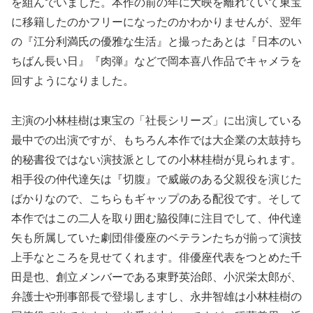
を組んでいました。本作の前の年に大映を離れていて東宝
に移籍したのかフリーになったのかわかりませんが、翌年
の『江分利満氏の優雅な生活』と撮ったあとは『日本のい
ちばん長い日』『肉弾』などで岡本喜八作品でキャメラを
回すようになりました。
主演の小林桂樹は東宝の「社長シリーズ」に出演している
最中での出演ですが、もちろん本作では大企業の太鼓持ち
的秘書役ではない演技派としての小林桂樹が見られます。
相手役の仲代達矢は『切腹』で威厳のある父親役を演じた
ばかりなので、こちらもギャップのある配役です。そして
本作ではこの二人を取り囲む脇役陣に注目でして、仲代達
矢も所属していた劇団俳優座のベテランたちが揃って演技
上手なところを見せてくれます。俳優座代表をつとめた千
田是也、創立メンバーである東野英治郎、小沢栄太郎が、
弁護士や刑事部長で登場しますし、永井智雄は小林桂樹の