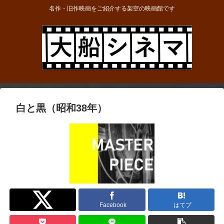
名作・旧作映画をご紹介する架空の映画館です
白と黒（昭和38年）
Twitter
Facebook
はてブ