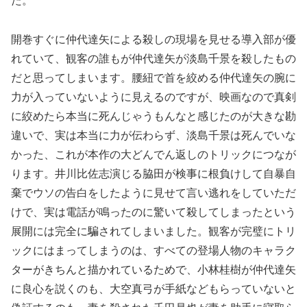
た。
開巻すぐに仲代達矢による殺しの現場を見せる導入部が優
れていて、観客の誰もが仲代達矢が淡島千景を殺したもの
だと思ってしまいます。腰紐で首を絞める仲代達矢の腕に
力が入っていないように見えるのですが、映画なので真剣
に絞めたら本当に死んじゃうもんなと感じたのが大きな勘
違いで、実は本当に力が伝わらず、淡島千景は死んでいな
かった、これが本作の大どんでん返しのトリックにつなが
ります。井川比佐志演じる脇田が検事に根負けして自暴自
棄でウソの告白をしたように見せて言い逃れをしていただ
けで、実は電話が鳴ったのに驚いて殺してしまったという
展開には完全に騙されてしまいました。観客が完璧にトリ
ックにはまってしまうのは、すべての登場人物のキャラク
ターがきちんと描かれているためで、小林桂樹が仲代達矢
に良心を説くのも、大空真弓が手紙などもらっていないと