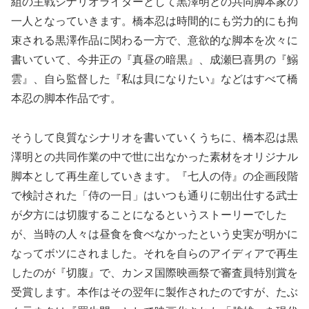
組の主戦シナリオライターとして黒澤明との共同脚本家の
一人となっていきます。橋本忍は時間的にも労力的にも拘
束される黒澤作品に関わる一方で、意欲的な脚本を次々に
書いていて、今井正の『真昼の暗黒』、成瀬巳喜男の『鰯
雲』、自ら監督した『私は貝になりたい』などはすべて橋
本忍の脚本作品です。
そうして良質なシナリオを書いていくうちに、橋本忍は黒
澤明との共同作業の中で世に出なかった素材をオリジナル
脚本として再生産していきます。『七人の侍』の企画段階
で検討された「侍の一日」はいつも通りに朝出仕する武士
が夕方には切腹することになるというストーリーでした
が、当時の人々は昼食を食べなかったという史実が明かに
なってボツにされました。それを自らのアイディアで再生
したのが『切腹』で、カンヌ国際映画祭で審査員特別賞を
受賞します。本作はその翌年に製作されたのですが、たぶ