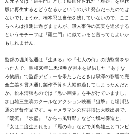
ん元ネタは『羅生門』として映画化された「雌雄」を現代
版に再生するとどうなるかというのが出発点だったのでは
ないでしょうか。橋本忍は自伝を残していないので、ここ
らへんは推測に過ぎませんが、殺人事件の真実を追求する
というモチーフは『羅生門』に似ていると言ってもよいか
もしれません。
監督の堀川弘通は『生きる』や『七人の侍』の助監督をや
った人で、昭和30年に黒澤明が脚本を提供した『あすな
ろ物語』で監督デビューを果たしたときは黒澤の影響で完
全主義を貫き通し製作予算を大幅超過してしまったんだと
か。松本清張ものでは『黒い画集』を手がけていますし、
加山雄三主演のクールなアクション映画『狙撃』も堀川弘
通の監督作品です。キャメラマンの村井博は大映出身で、
『暖流』『氷壁』『からっ風野郎』などで増村保造と、
『女は二度生まれる』『雁の寺』などで川島雄三とコンビ