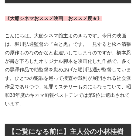
《大船シネマおススメ映画 おススメ度★》
こんにちは。大船シネマ館主よのきちです。今日の映画
は、堀川弘通監督の『白と黒』です。一見すると松本清張
の原作ものなのかなと勘違いしてしまうのですが、橋本忍
が書き下ろしたオリジナル脚本を映画化した作品で、多く
の黒澤作品で助監督を勤めあげた堀川弘通が監督していま
す。ひとつの犯罪を巡って捜査や裁判が展開される社会派
作品でありつつ、犯罪ミステリーものにもなっていて、昭
和38年度のキネマ旬報ベストテンでは第9位に選出されて
います。
【ご覧になる前に】主人公の小林桂樹