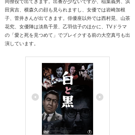
同僚役で出てきます。出番が少ないですが、稲葉義男、浜
田寅吉、横森久の顔も見られますし、女優では岩崎加根
子、菅井きんが出てきます。俳優座以外では西村晃、山茶
花究、女優陣は淡島千景、乙羽信子のほかに、TVドラマ
の「愛と死を見つめて」でブレイクする前の大空真弓も出
演しています。