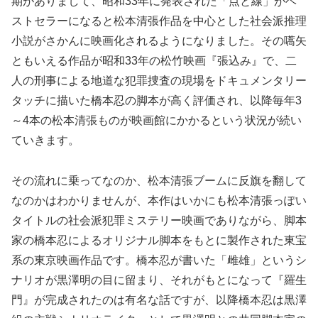
期がありまして、昭和33年に発表された「点と線」がベ
ストセラーになると松本清張作品を中心とした社会派推理
小説がさかんに映画化されるようになりました。その嚆矢
ともいえる作品が昭和33年の松竹映画『張込み』で、二
人の刑事による地道な犯罪捜査の現場をドキュメンタリー
タッチに描いた橋本忍の脚本が高く評価され、以降毎年3
～4本の松本清張ものが映画館にかかるという状況が続い
ていきます。
その流れに乗ってなのか、松本清張ブームに反旗を翻して
なのかはわかりませんが、本作はいかにも松本清張っぽい
タイトルの社会派犯罪ミステリー映画でありながら、脚本
家の橋本忍によるオリジナル脚本をもとに製作された東宝
系の東京映画作品です。橋本忍が書いた「雌雄」というシ
ナリオが黒澤明の目に留まり、それがもとになって『羅生
門』が完成されたのは有名な話ですが、以降橋本忍は黒澤