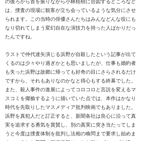
の後ろから首を振りながら小林桂樹に合図するところなど
は、捜査の現場に観客が立ち会っているような気分にさせ
られます。この当時の俳優さんたちはみんなどんな役にも
なり切れてしまう変幻自在な演技力を持った人ばかりだっ
たんですね。
ラストで仲代達矢演じる浜野が自殺したという記事が出て
くるのは少々やり過ぎかとも思いましたが、仕事も婚約者
も失った浜野は故郷に帰っても好奇の目にさらされるだけ
ですから、それもありなのかなと得心もする終幕でした。
また、殺人事件の進展によってコロコロと言説を変えるマ
スコミを揶揄するように描いていた点では、本作はかなり
時代を先取りしたマスメディア批判映画でもありました。
浜野を真犯人だと訂正すると、新聞各社は良心に沿って真
実を追求する勇気を賞賛し、別の真実に突き当たってしま
うと今度は捜査体制を批判し法相の喚問まで要求し始めま