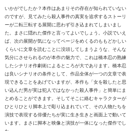
いかがでしたか？本作はあまりその存在が知られていない
のですが、見てみたら殺人事件の真実を追求するストーリ
ーが二転三転する展開に思わず引き込まれてしまいまし
た。まさに隠れた傑作と言ってよいでしょう。小説でいえ
ば、次の展開が気になってページをめくるのももどかしい
くらいに文章を読むことに没頭してしまうような、そんな
気分にさせられるのが本作の魅力で、これは橋本忍の熟練
したシナリオ作劇術によるところが大であります。橋本忍
は良いシナリオの条件として、作品全体が一つの文章で表
現できることをあげていますが、本作も「女を殺したと思
い込んだ男が実は犯人ではなかった殺人事件」と簡単にま
とめることができます。そしてそこに絡むキャラクターが
ひとりひとり脚本上で彫り込まれていて、その人物たちを
演技で表現する俳優たちが実に生き生きと画面上で動いて
います。まさに脚本と映像と演技が一体になった傑作でし