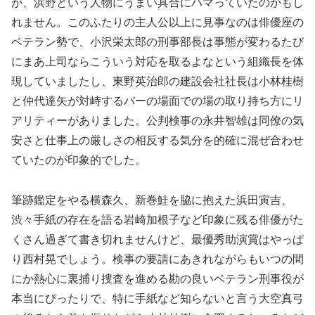
が、浜野という人物にうまい具合にハマっていたのかもし
れません。このふたりの主人公以上に見事なのは俳優座の
ベテラン勢で、小沢栄太郎の刑事部長は事態が変わるたび
にまあ上司ならこういう対応を取るよなという組織長を体
現していましたし、東野英治郎の建設会社社長は小林桂樹
と仲代達矢が対峙するバーの場面での場の取り持ち方にリ
アリティーがありました。公判検事の永井智雄は同僚の気
安さと仕事上の厳しさの相反する気分を的確に混ぜ合わせ
ていたのが印象的でした。
筆跡鑑定をやる横森久、新巻鮭を脇に抱えた浜田寅吉、
渋々手紙の存在を語る岩崎加根子など印象に残る俳優がた
くさん過ぎて書き切れませんけど、最優秀助演賞はやっぱ
り西村晃でしょう。検事の要請にあきれながらもいつの間
にか熱心に裏捕り捜査を進める勘の良いベテラン刑事役が
本当にぴったりで、特に手紙など知らないと言う大空真弓