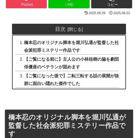
Pocket
LINE
コピー
2025.09.29
2025.06.01
目次
橋本忍のオリジナル脚本を堀川弘通が監督した社
会派犯罪ミステリー作品です
【ご覧になる前に】主人公の小林桂樹の脇を劇団
俳優座のベテランが固めます
【ご覧になった後で】二転三転する話の展開が抜
群に面白い隠れた傑作でした
橋本忍のオリジナル脚本を堀川弘通が
監督した社会派犯罪ミステリー作品で
す