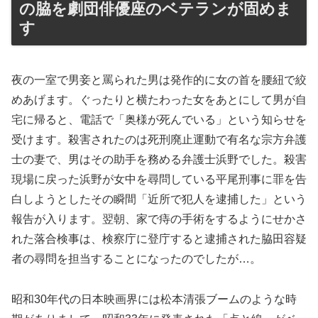
の脇を劇団俳優座のベテランが固めま
す
夜の一室で男妾と罵られた男は発作的に女の首を腰紐で絞
めあげます。ぐったりと横たわった女をあとにして男が自
宅に帰ると、電話で「奥様が死んでいる」という知らせを
受けます。殺害されたのは死刑廃止運動で有名な宗方弁護
士の妻で、男はその助手を務める弁護士浜野でした。殺害
現場に戻った浜野が女中を尋問している平尾刑事に罪を告
白しようとしたその瞬間「近所で犯人を逮捕した」という
報告が入ります。翌朝、家で痔の手術をするようにせかさ
れた落合検事は、検察庁に登庁すると逮捕された脇田容疑
者の尋問を担当することになったのでしたが…。
昭和30年代の日本映画界には松本清張ブームのような時