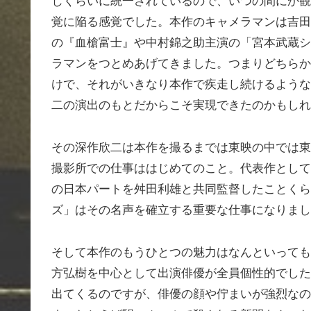
じくらいに統一されているので、いつの間にか観
覚に陥る感覚でした。本作のキャメラマンは吉田
の『血槍富士』や中村錦之助主演の「宮本武蔵シ
ラマンをつとめあげてきました。つまりどちらか
けで、それがいきなり本作で疾走し続けるような
二の演出のもとだからこそ実現できたのかもしれ
その深作欣二は本作を撮るまでは東映の中では東
撮影所での仕事ははじめてのこと。代表作として
の日本パートを舛田利雄と共同監督したことくら
ズ」はその名声を確立する重要な仕事になりまし
そして本作のもうひとつの魅力はなんといっても
方弘樹を中心として出演俳優が全員個性的でした
出てくるのですが、俳優の顔や佇まいが強烈なの