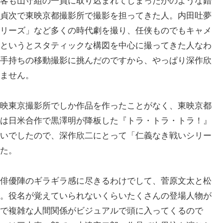
客も山守組の一員に取り込まれてしまったかのような錯
貞次で東映京都撮影所で撮影を担ってきた人。内田吐夢
リーズ」など多くの時代劇を撮り、任侠ものでもキャメ
というとスタティックな構図を中心に撮ってきた人なわ
手持ちの移動撮影に挑んだのですから、やっぱり深作欣
ません。
映東京撮影所でしか作品を作ったことがなく、東映京都
は日米合作で黒澤明が降板した『トラ・トラ・トラ！』
いでしたので、深作欣二にとって「仁義なき戦いシリー
た。
俳優陣のギラギラ感に尽きるわけでして、菅原文太と松
。役名が覚えていられないくらいたくさんの登場人物が
で複雑な人間関係がビジュアルで頭に入ってくるので