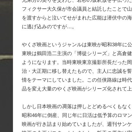
兄弟分の契りを交わし、若杉の仮釈放を手伝った
フィクサー大久保が市会議員と結託したことで山
を渡すからと泣いてせがまれた広能は潜伏中の海
に逃げ込みのですが…。
やくざ映画というジャンルは東映が昭和38年に
東映は鶴田浩二主演の「博徒シリーズ」と高倉健
ようになります。当時東映東京撮影所長だった岡
治・大正期に移し替えたもので、主人に忠誠を誓
情をテーマにしていました。この任侠路線は時代
品を変え大量のやくざ映画がシリーズ化されて上
しかし日本映画の凋落は押しとどめるべくもなく
昭和46年に倒産、同じ年に日活は低予算のロマ
映画が行き詰まり始めていましたが、週刊サンケ