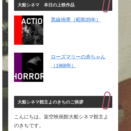
大船シネマ 本日の上映作品
黒線地帯（昭和35年）
ローズマリーの赤ちゃん
（1968年）
大船シネマ館主よのきちのご挨拶
こんにちは。架空映画館大船シネマ館主よ
のきちです。