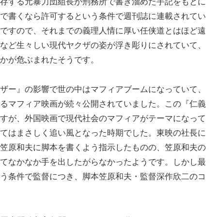
存する元暴力団組長が刑務所で書き溜めた手記をもとに
で書くなら許可するという条件で週刊誌に連載されてい
ですので、それまでの義理人情に厚い任侠道とはほど遠
など生々しい現代ヤクザの姿が浮き彫りにされていて、
かが危ぶまれたそうです。
ザー』の影響で世の中はマフィアブームになっていて、
るマフィア映画が続々公開されていました。この『仁義
すが、外国映画で現代社会のマフィアがテーマになって
てはまさしく追い風となった時期でした。東映の社長に
笠原和夫に脚本を書くよう指示したものの、笠原和夫の
てなかなか手を出したがらなかったようです。しかし最
う条件で監督につき、脚本笠原和夫・監督深作欣二のコ