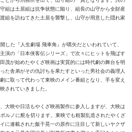
ことから刑務所を出て、山守組の一員となります。呉の
守組は土居組は抗争状態に陥り、組長の山守から全財産
渡組を訪ねてきた土居を襲撃し、山守が用意した隠れ家
公開した『人生劇場 飛車角』が嚆矢だといわれていて、
主演の「日本侠客伝シリーズ」で次々にヒットを飛ばす
田茂が始めたやくざ映画は実質的には時代劇の舞台を明
った舎弟がその仇討ちを果たすといった男社会の義理人
劇に取って代わって東映のメイン番組となり、手を変え
映されていきました。
、大映や日活もやくざ映画製作に参入しますが、大映は
ンポルノに舵を切ります。東映でも粗製乱造されたやくざ
イに連載された飯干晃一の原作に注目して新しいヤクザ