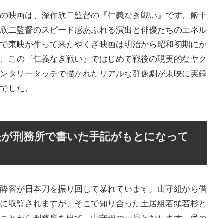
の映画は、深作欣二監督の『仁義なき戦い』です。飯干
欣二監督のスピード感あふれる演出と俳優たちのエネル
で東映が作って来たやくざ映画は明治から昭和初期にか
、この『仁義なき戦い』ではじめて戦後の現実的なヤク
ンタリータッチで描かれたリアルな群像劇が東映に実録
でした。
長が刑務所で書いた手記がもとになって
酔客が日本刀を振り回して暴れています。山守組から借
に収監されますが、そこで知り合った土居組若頭若杉と