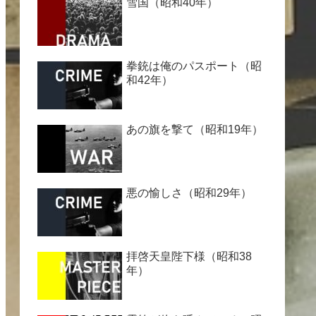
雪国（昭和40年）
拳銃は俺のパスポート（昭
和42年）
あの旗を撃て（昭和19年）
悪の愉しさ（昭和29年）
拝啓天皇陛下様（昭和38
年）