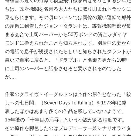
寄宿舎の近くの野原で模型飛行機を飛ばそうとする少年た
ちは、政府機関を名乗る大人たちに取り囲まれトラックに
乗せられます。その頃ロンドンでは同僚の荒い運転で郊外
の屋敷に到着したジョン・タラントは、諜報機関幹部が集
まる会合で上司ハーパーから50万ポンドの資金がダイヤ
モンドに換えられたことを知らされます。別居中の妻から
の電話で息子が誘拐されたらしいと知らされたタラントが
急いで自宅に戻ると、「ドラブル」と名乗る男から19時
に上司のハーパーと話をさせろと要求されるのでした
が…。
作家のクライヴ・イーグルトンは本作の原作となった「殺
しへの七日間」（Seven Days To Killing）を1973年に発
表したほかはあまり多くの作品を残していないようで、
15年後の「十年目の汚辱」という小説がある程度です。
その原作を脚色したのはプロデューサー兼シナリオライタ