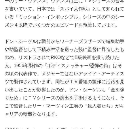
ーのリー・ヴァンス。ヴァンスは主にＴＶシリーズの台本
を書いていて、日本では「スパイ大作戦」として知られて
いる「ミッション・インポッシブル」シリーズの中のシー
ズン４以降でいくつかのエピソードを執筆しています。
ドン・シーゲルは戦前からワーナーブラザーズで編集助手
や助監督として下積み生活を送った後に監督に昇進したも
のの、リストラされてRKOなどでB級映画を撮り続けた
人。1956年製作の『ボディスナッチャー/恐怖の街』はそ
の頃の代表作で、メジャーではないアライド・アーティス
ツで製作されています。同社がＴＶ番組の製作に活路を見
い出したことが影響したのか、ドン・シーゲルも「金を稼
ぐため」にＴＶシリーズの演出を手掛けるようになり、そ
こで監督したリー・マーヴィン主演の『殺人者たち』がキ
ャリアの転機となります。