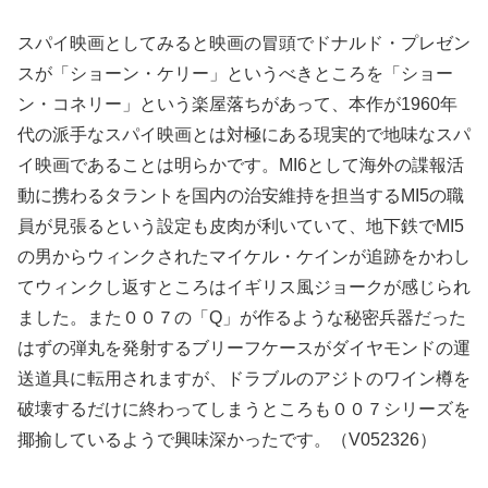
スパイ映画としてみると映画の冒頭でドナルド・プレゼン
スが「ショーン・ケリー」というべきところを「ショー
ン・コネリー」という楽屋落ちがあって、本作が1960年
代の派手なスパイ映画とは対極にある現実的で地味なスパ
イ映画であることは明らかです。MI6として海外の諜報活
動に携わるタラントを国内の治安維持を担当するMI5の職
員が見張るという設定も皮肉が利いていて、地下鉄でMI5
の男からウィンクされたマイケル・ケインが追跡をかわし
てウィンクし返すところはイギリス風ジョークが感じられ
ました。また００７の「Q」が作るような秘密兵器だった
はずの弾丸を発射するブリーフケースがダイヤモンドの運
送道具に転用されますが、ドラブルのアジトのワイン樽を
破壊するだけに終わってしまうところも００７シリーズを
揶揄しているようで興味深かったです。（V052326）