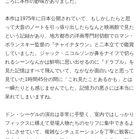
ころに本作の妙味がありました。
本作は1975年に日本公開されていて、もしかしたらと思
って大昔のノートを引っ張り出したらなんと映画館で見た
という記録があり、地方都市の洋画専門封切館でロマン・
ポランスキー監督の『チャイナタウン』と二本立てで鑑賞
していました。ジャック・ニコルソンが鼻をナイフで切ら
れるシーンなんかは鮮明に思い出せるのに『ドラブル』を
見た記憶はすべて飛んでいて、なかなか面白いなと思って
見ていた1時間45分の間に「これ見たことあるかも」とは
一瞬たりとも感じませんでした。記憶力の悪さには本当に
呆れてしまいますね。
ドン・シーゲルの演出は非常に手堅く、室内ではしっかり
フィックスに構えて登場人物たちのセリフに集中できるよ
うにさせていて、複雑なシチュエーションを丁寧に観客に