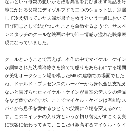
ないという母親の想いから政府高官をおびき出す電話を冷
静にかける父親にディゾルブする二つのショットは、別居
して冷え切っていた夫婦が息子を救うという一点において
再び同志として結びついたことを象徴するようで、サスペ
ンスタッチのクールな映画の中で唯一情感が溢れた映像表
現になっていました。
クールということで言えば、本作の中でマイケル・ケイン
が訓練された沈着冷静さを捨てて怒りをあらわにする場面
が美術オークション場を模したMI6の建物での場面でした
ね。ドナルド・プレゼンスのハーパーから身代金は支払え
ないと告げられたマイケル・ケインが自室のデスクの備品
をなぎ倒すのですが、ここでマイケル・ケインは有能なス
パイから息子を愛するひとりの父親に立場を変えるので
す。このスイッチの入り方というか切り替えがすごく切実
に観客に伝わってきて、ここだけ激高するマイケル・ケイ