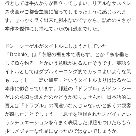
行としては手抜かりが目立ってしまい、リアルなサスペン
ス映画がご都合主義に陥ってしまったように感じられま
す。せっかく良く出来た脚本なのですから、詰めの甘さが
本作を傑作にし損ねていたのは残念でした。
ドン・シーゲルがタイトルにしようとしていた
「Drabble」は「衣服の裾を水で濡らす」とか「糸を垂ら
して魚を釣る」とかいう意味があるんだそうです。英語タ
イトルとしてはダブルミーニング的でカッコよいような気
もしますし、「黒い風車」というタイトルよりははるかに
本作に似合っています。邦題の『ドラブル』がドン・シー
ゲルの意図を汲んだのかどうか知りませんが、日本語的に
言えば「トラブル」の間違いなんじゃないかと多くの観客
が感じたことでしょう。「息子を誘拐されたスパイ」とい
うシチュエーションをうまく表現した邦題をつけたらもう
少しメジャーな作品になったのではないでしょうか。