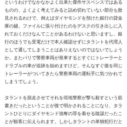
というわけでなかなかよく出来た傑作サスペンスではある
ものの、よくよく考えてみると詰め切れていない部分も散
見されるわけで、例えばダイヤモンドを預けた銀行の貸金
庫の鍵。ファイルに張り付けたのをデスクの引き出しに入
れておくだけなんてことがあるわけないと思いますし、銀
行のほうでも受電だけで本人確認せずにタラントを代理人
として通してしまうことはありえないのではないでしょう
か。またパリで警察車両が発車するとすぐにトレーラーと
ドラブルの車が追跡を始めますけど、そんなすぐ後を同じ
トレーラーがついてきたら警察車両の運転手に気づかれて
しまうでしょう。
タラントを脱走させてそれを現地警察が撃ち殺すという筋
書きだったということが後で明かされることになり、タラ
ントひとりにダイヤモンド強奪の罪を着せる陰謀だったこ
とが観客に伝えられます。しかしタラントの単独犯行だと