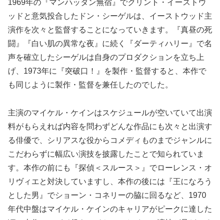
1969年の『マンハッタン無宿』でクリント・イーストウ
ッドと意気投合したドン・シーゲルは、イーストウッド主
演作を次々と監督することになっていきます。『真昼の死
闘』『白い肌の異常な夜』に続く『ダーティハリー』で名
声を確立したシーゲルは自身のプロダクションを立ち上
げ、1973年に『突破口！』を製作・監督すると、本作で
も同じように製作・監督を兼任したのでした。
主演のマイケル・ケインはスケジュールが空いていて出演
料がもらえれば内容を問わずどんな作品にも次々と出演す
る俳優で、シリアスな役からコメディものまでジャンルに
こだわらずに幅広い演技を披露したことで知られていま
す。本作の前にも『探偵＜スルース＞』でローレンス・オ
リヴィエと対決していますし、本作の後には『王になろう
とした男』でショーン・コネリーの脇に回るなど、1970
年代中盤はマイケル・ケインのキャリアがピークに達した