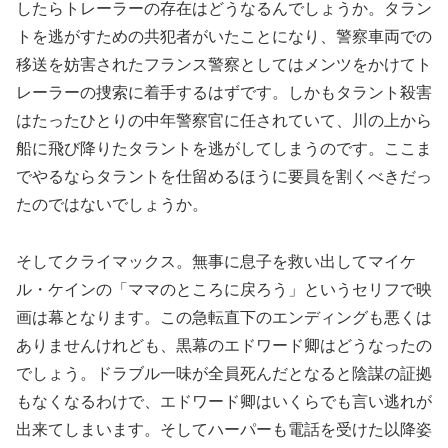
したらトレーラーの存在はどうなるんでしょうか。タラン
トを逃がすための共犯者がいたことになり、警察車両での
移送を妨害されたフランス警察としてはメンツをかけてト
レーラーの捜索に着手するはずです。しかもタラント殺害
はたったひとりの中年警察官に任されていて、川の上から
船に飛び降りたタラントを逃がしてしまうのです。ここま
でやるならタラントを仕留めるほうに要員を割くべきだっ
たのではないでしょうか。
そしてクライマックス。無事に息子を救い出してマイケ
ル・ケインの「ママのところに戻ろう」というセリフで映
画は幕となります。この急転直下のエンディングも悪くは
ありませんけれども、黒幕のエドワード卿はどうなったの
でしょう。ドラブル一味が全員死んだとなると陰謀の証拠
もなくなるわけで、エドワード卿はいくらでも言い逃れが
出来てしまいます。そしてハーパーも電話を受けた以降姿