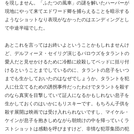
を現しません。「ふたつの風車」の謎を解いたハーパーが
現地にやって来てエドワード卿を捕らえることを暗示する
ようなショットなり表現がなかったのはエンディングとし
て中途半端でした。
あとこれを言ってはお終いよということかもしれませんけ
ど、デルフィーヌ・セイリグ演じるバロウズをタラントの
愛人だと見せかけるために冷酷に絞殺してベッドに括り付
けるということまでしているのに、タラントの息子をいつ
までも生かしておいたのはなぜでしょうか。タラントを犯
人に仕立てるための誘拐事件だったわけでタラントを殺す
のなら真実を目撃していて証人になるかもしれない息子を
生かしておくのはいかにもリスキーです。もちろん子供を
殺す展開は映画では受け入れられないですし、マイケル・
ケインが息子を抱きしめながら朝焼けの中を帰っていくラ
ストショットは感動を呼びますけど、非情な犯罪集団の犯