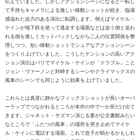
伝えていました。しかしアクションシーンになると一転し
て手持ちキャメラによる激しい移動ショットが続き、臨場
感溢れた迫力のある演出に転調します。例えばマイケル・
ケインが地下鉄を使って逃走する場面などは追う側と追わ
れる側を激しくカットバックしながら二人の位置関係を整
理しつつ、短い移動ショットでシュアなアクションシーン
をつくり上げていました。こうしたテンションの高いアク
ション演出はパリでマイケル・ケインが「ドラブル」こと
ジョン・ヴァーノンと対峙するシーンやクライマックスの
風車のシーンでも同じように効果を上げていました。
これらとは真逆に静かなフィックスショットが長いオーバ
ーラップでつながれるところが本作の中で一か所だけ出て
きます。ジャネット・サズマン演じる妻が公文書館みたい
なところで「ふたつの風車」の場所を突き止めてマイケ
ル・ケインに電話する場面。これで息子が助かるかもしれ