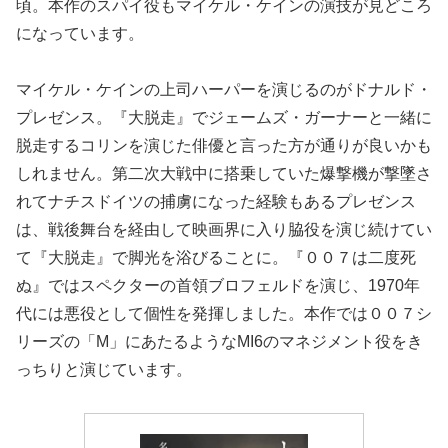
頃。本作のスパイ役もマイケル・ケインの演技が見どころ
になっています。
マイケル・ケインの上司ハーパーを演じるのがドナルド・
プレゼンス。『大脱走』でジェームズ・ガーナーと一緒に
脱走するコリンを演じた俳優と言った方が通りが良いかも
しれません。第二次大戦中に搭乗していた爆撃機が撃墜さ
れてナチスドイツの捕虜になった経験もあるプレゼンス
は、戦後舞台を経由して映画界に入り脇役を演じ続けてい
て『大脱走』で脚光を浴びることに。『００７は二度死
ぬ』ではスペクターの首領ブロフェルドを演じ、1970年
代には悪役として個性を発揮しました。本作では００７シ
リーズの「M」にあたるようなMI6のマネジメント役をき
っちりと演じています。