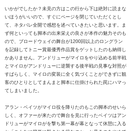
いかがでしたか？未見の方はこの行から下は絶対に読まな
いほうがいいので、すぐにページを閉じていただくとし
て、ネタバレ全開で感想を述べていきたいと思います。ま
ず何といっても脚本の出来栄えの良さが本作の魅力そのも
ので、ブロードウェイの舞台が1200回以上のロングラン
を記録してトニー賞最優秀作品賞をゲットしたのも納得し
かありません。アンドリューがマイロをやり込める前半戦
とマイロがアンドリューに逆襲する後半戦の見事な対照が
すばらしく、マイロの変装に全く気づくことができずに観
客のひとりとしてまんまと脚本に仕掛けられた罠にハマっ
てしまいました。
アラン・ベイツがマイロ役を降りたのもこの脚本のせいら
しく、オファーが来たので舞台を見に行ったベイツはアン
ドリューがマイロがを撃ち第一幕が幕となって休憩に入る