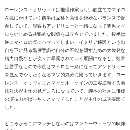
ローレンス・オリヴィエは推理作家らしい筋立てでマイロ
を罠にかけていく前半は品格と高慢を絶妙なバランスで配
合していて、観客もアンドリューと一緒になって間男マイ
ロをいじめる共犯的な関係を成立させていました。後半は
逆にマイロの罠にハマってしまい、イタリア移民という出
自を下に見る階層意識や自分の不能を隠すための大袈裟な
精力自慢などが次々に暴露されていく展開になると、観客
は勝手なもので今度はマイロと一緒になってアンドリュー
を蔑んでやりたくなるマゾ的気分に陥っていきます。ロー
レンス・オリヴィエとマイケル・ケインの主客逆転する演
技対決が本作の見どころになっていて、脚本の巧さに俳優
の演技力がばっちりとマッチしたことが本作の成功要因で
した。
ところがそこにマッチしないのはマンキーウィッツの映像