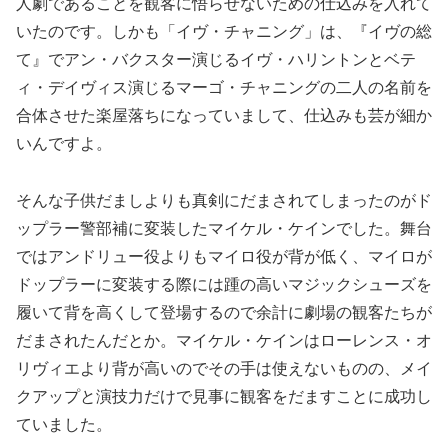
人劇であることを観客に悟らせないための仕込みを入れて
いたのです。しかも「イヴ・チャニング」は、『イヴの総
て』でアン・バクスター演じるイヴ・ハリントンとベテ
ィ・デイヴィス演じるマーゴ・チャニングの二人の名前を
合体させた楽屋落ちになっていまして、仕込みも芸が細か
いんですよ。
そんな子供だましよりも真剣にだまされてしまったのがド
ップラー警部補に変装したマイケル・ケインでした。舞台
ではアンドリュー役よりもマイロ役が背が低く、マイロが
ドップラーに変装する際には踵の高いマジックシューズを
履いて背を高くして登場するので余計に劇場の観客たちが
だまされたんだとか。マイケル・ケインはローレンス・オ
リヴィエより背が高いのでその手は使えないものの、メイ
クアップと演技力だけで見事に観客をだますことに成功し
ていました。