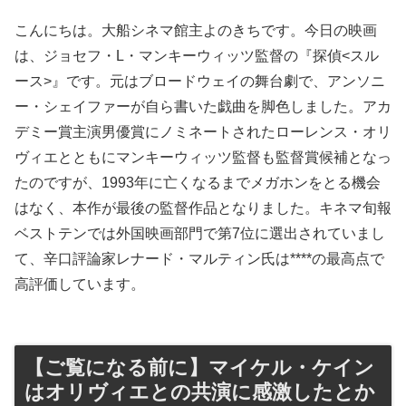
こんにちは。大船シネマ館主よのきちです。今日の映画
は、ジョセフ・L・マンキーウィッツ監督の『探偵<スル
ース>』です。元はブロードウェイの舞台劇で、アンソニ
ー・シェイファーが自ら書いた戯曲を脚色しました。アカ
デミー賞主演男優賞にノミネートされたローレンス・オリ
ヴィエとともにマンキーウィッツ監督も監督賞候補となっ
たのですが、1993年に亡くなるまでメガホンをとる機会
はなく、本作が最後の監督作品となりました。キネマ旬報
ベストテンでは外国映画部門で第7位に選出されていまし
て、辛口評論家レナード・マルティン氏は****の最高点で
高評価しています。
【ご覧になる前に】マイケル・ケイン
はオリヴィエとの共演に感激したとか