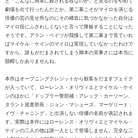
と「こんなに簡単に殺される役なのか」と見るのをやめて
劇場を出て行ったんだとか。第二幕こそがマイロを演じる
俳優の芸の見せ所なのにその構造に気づかなかった自分は
マイロ役にふさわしくないと言って降板することになった
そうです。アラン・ベイツが我慢して第二幕まで見ていれ
ばマイケル・ケインのマイロは実現していなかったわけで
すから、誰もがだまされてしまう脚本の見事さには本当に
脱帽しかありませんね。
本作はオープニングクレジットから観客をだますフェイク
が入っていて、ローレンス・オリヴィエとマイケル・ケイ
ンのほかに「ドップラー警部補：アレック・カーソーン、
タラント巡査部長：ジョン・マシューズ、マーゲリート：
イヴ・チャニング」と出演しない俳優の名前が表記されま
す。実際は本作にはローレンス・オリヴィエとマイケル・
ケインの二人の他は誰一人として登場しません。完全な二