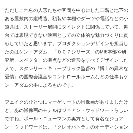
ただしこれらの人形たちや客間を中心にした二階と地下の
ある屋敷内の縦構造、額装や本棚やダーツや電話などの小
道具は、ストーリー展開にダイレクトに関係していて、舞
台では表現できない映画としての立体的な魅力づくりに貢
献していたと思います。プロダクションデザインを担当し
たのはケン・アダム。「００７シリーズ」のMI6本部や研
究所、スペクターの拠点などの造形をすべてデザインした
人で、スタンリー・キューブリック監督の『博士の異常な
愛情』の国際会議室やコントロールルームなどの仕事もケ
ン・アダムの手によるものです。
フェイクのひとつにマーゲリートの肖像画がありましたけ
ど、あの肖像画のモデルはジョアン・ウッドワードらしい
ですね。ポール・ニューマンの奥方として有名なジョア
ン・ウッドワードは、『クレオパトラ』のオーディション