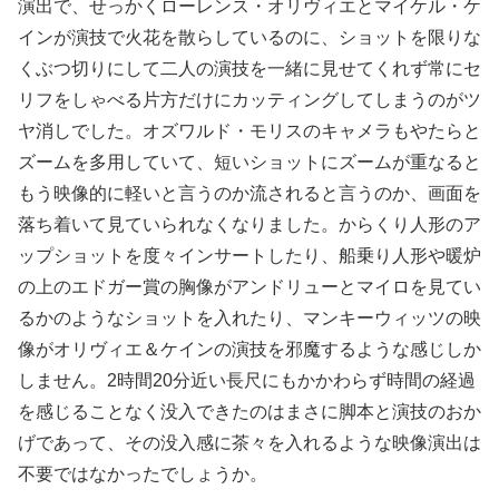
演出で、せっかくローレンス・オリヴィエとマイケル・ケ
インが演技で火花を散らしているのに、ショットを限りな
くぶつ切りにして二人の演技を一緒に見せてくれず常にセ
リフをしゃべる片方だけにカッティングしてしまうのがツ
ヤ消しでした。オズワルド・モリスのキャメラもやたらと
ズームを多用していて、短いショットにズームが重なると
もう映像的に軽いと言うのか流されると言うのか、画面を
落ち着いて見ていられなくなりました。からくり人形のア
ップショットを度々インサートしたり、船乗り人形や暖炉
の上のエドガー賞の胸像がアンドリューとマイロを見てい
るかのようなショットを入れたり、マンキーウィッツの映
像がオリヴィエ＆ケインの演技を邪魔するような感じしか
しません。2時間20分近い長尺にもかかわらず時間の経過
を感じることなく没入できたのはまさに脚本と演技のおか
げであって、その没入感に茶々を入れるような映像演出は
不要ではなかったでしょうか。