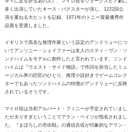
早々に足を折るあの人）、マイロ役をシェークスピア劇に
多く出演していたキース・バクスターが演じ、1222回公
演を重ねる大ヒットを記録。1971年のトニー賞最優秀作
品賞を受賞しました。
イギリスで高名な推理作家という設定のアンドリューにつ
いてアンソニー・シェイファーは友人のスティ－ヴン・ソ
ンドハイムをモデルに創作したと言われています。ソンド
ハイムは『ウエスト・サイド物語』で作詞を担当したミュ
ージカル界の巨匠のひとり。推理小説好きでゲームコレク
ターでもあったソンドハイムの特徴がアンドリューに反映
されているそうです。
マイロ役は当初アルバート・フィニーが予定されていまし
たが太りすぎということでアラン・ベイツが指名されまし
た。『まぼろしの市街戦』の通信兵役が印象的なアラン・