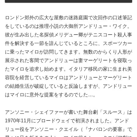
ロンドン郊外の広大な屋敷の迷路庭園で次回作の口述筆記
をしているのは推理小説の大御所アンドリュー・ワイク。
彼が生み出した名探偵メリデュー卿がテニスコート殺人事
件を解決する一節を諳んじているところに、スポーツカー
に乗ったマイロが訪問してきます。無数のからくり人形が
展示された客間でアンドリューは妻マーゲリートを寝取っ
たマイロを追求し始めます。イタリア移民の家に生まれ美
容院を経営しているマイロはアンドリューとマーゲリート
の結婚生活が破綻していると反論しますが、アンドリュー
はマイロに意外な提案をするのでした…。
アンソニー・シェイファーが書いた舞台劇「スルース」は
1970年11月にブロードウェイで初演されました。アンド
リュー役をアンソニー・クエイル（『ナバロンの要塞』で