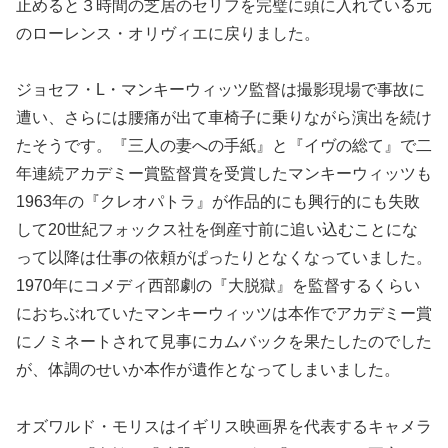
止めると３時間の芝居のセリフを完璧に頭に入れている元
のローレンス・オリヴィエに戻りました。
ジョセフ・L・マンキーウィッツ監督は撮影現場で事故に
遭い、さらには腰痛が出て車椅子に乗りながら演出を続け
たそうです。『三人の妻への手紙』と『イヴの総て』で二
年連続アカデミー賞監督賞を受賞したマンキーウィッツも
1963年の『クレオパトラ』が作品的にも興行的にも失敗
して20世紀フォックス社を倒産寸前に追い込むことにな
って以降は仕事の依頼がぱったりとなくなっていました。
1970年にコメディ西部劇の『大脱獄』を監督するくらい
におちぶれていたマンキーウィッツは本作でアカデミー賞
にノミネートされて見事にカムバックを果たしたのでした
が、体調のせいか本作が遺作となってしまいました。
オズワルド・モリスはイギリス映画界を代表するキャメラ