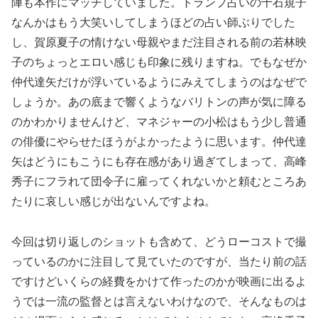
陣も本作にマッチしていました。トランプ占いの千石規子
なんかはもう大笑いしてしまうほどの占い師ぶりでした
し、賀原夏子の情けない母親やまだ注目される前の若林映
子のちょっとエロい感じも印象に残りますね。でもなぜか
仲代達矢だけが浮いているようにみえてしまうのはなぜで
しょうか。あの底まで響くようなバリトンの声が気に障る
のかわかりませんけど、マネジャーの小松はもう少し普通
の俳優にやらせたほうがよかったように思います。仲代達
矢はどうにもこうにも存在感があり過ぎてしまって、高峰
秀子にフラれて団令子に雇ってくれないかと頼むところあ
たりに哀しい感じが出ないんですよね。
今回は切り返しのショットも含めて、どうローコストで撮
っているのかに注目して見ていたのですが、当たり前の話
ですけどいくらの経費をかけて作ったのかが映画に出るよ
うでは一流の監督とは言えないわけなので、そんなものは