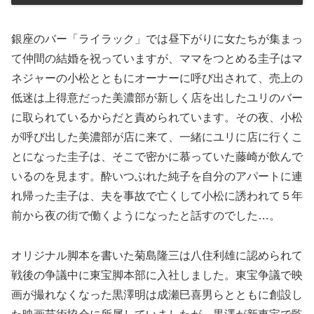
銀座のバー「ライラック」では昼下がりに女たちが集まっ
て仲間の結婚を祝っていますが、ママをつとめる圭子はマ
ネジャーの小松とともにオーナーに呼び出されて、売上の
低迷は上得意だった美濃部が新しく店を出したユリのバー
に取られているからだと責められています。その夜、小松
が呼び出した美濃部が店に来て、一緒にユリに店に行くこ
とになった圭子は、そこで密かに慕っていた藤崎が飲んで
いるのを見ます。酔いつぶれた純子を自分のアパートに連
れ帰った圭子は、夫を事故で亡くして小松に誘われて５年
前から夜の街で働くようになったと話すのでした…。
オリジナル脚本を書いた菊島隆三は八住利雄に認められて
戦後の争議中に東宝脚本部に入社しました。東宝争議で映
画が撮れなくなった黒澤明は成瀬巳喜男らとともに創設し