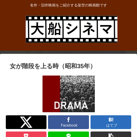
名作・旧作映画をご紹介する架空の映画館です
女が階段を上る時（昭和35年）
Twitter
Facebook
はてブ