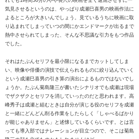
れでも1時間50分のやや長尺の映画を全く退屈させずに一
気見させるというのは、やっぱり成瀬巳喜男の映画作法に
よるところが大きいんでしょう。見ているうちに映画に取
り込まれてしまっていつの間にかエンドマークが出るまで
熱中させられてしまった、そんな不思議な引力をもつ作品
でした。
それはたぶんセリフを最小限になるまでカットしてしま
い、映像や俳優の演技で伝えられるものに絞り込んでいく
という成瀬巳喜男の引き算の演出によるものではないでし
ょうか。たぶん菊島隆三が書いたシナリオでも成瀬は現場
でザクザクとセリフを消していったのだと思われます。高
峰秀子は成瀬と組むときは自分が演じる役のセリフを成瀬
と一緒にどんどん削る作業をしたらしく「しゃべるばかり
が能じゃありません」と述懐しているくらいです。とは言
っても導入部ではナレーションが目立つので、そこは菊島