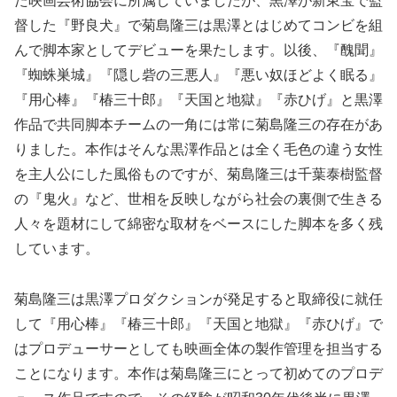
た映画芸術協会に所属していましたが、黒澤が新東宝で監
督した『野良犬』で菊島隆三は黒澤とはじめてコンビを組
んで脚本家としてデビューを果たします。以後、『醜聞』
『蜘蛛巣城』『隠し砦の三悪人』『悪い奴ほどよく眠る』
『用心棒』『椿三十郎』『天国と地獄』『赤ひげ』と黒澤
作品で共同脚本チームの一角には常に菊島隆三の存在があ
りました。本作はそんな黒澤作品とは全く毛色の違う女性
を主人公にした風俗ものですが、菊島隆三は千葉泰樹監督
の『鬼火』など、世相を反映しながら社会の裏側で生きる
人々を題材にして綿密な取材をベースにした脚本を多く残
しています。
菊島隆三は黒澤プロダクションが発足すると取締役に就任
して『用心棒』『椿三十郎』『天国と地獄』『赤ひげ』で
はプロデューサーとしても映画全体の製作管理を担当する
ことになります。本作は菊島隆三にとって初めてのプロデ