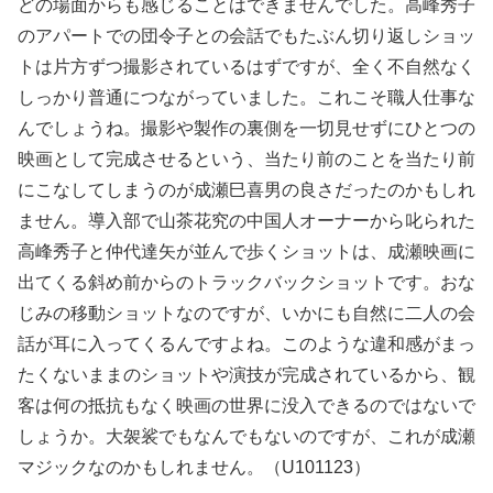
どの場面からも感じることはできませんでした。高峰秀子
のアパートでの団令子との会話でもたぶん切り返しショッ
トは片方ずつ撮影されているはずですが、全く不自然なく
しっかり普通につながっていました。これこそ職人仕事な
んでしょうね。撮影や製作の裏側を一切見せずにひとつの
映画として完成させるという、当たり前のことを当たり前
にこなしてしまうのが成瀬巳喜男の良さだったのかもしれ
ません。導入部で山茶花究の中国人オーナーから叱られた
高峰秀子と仲代達矢が並んで歩くショットは、成瀬映画に
出てくる斜め前からのトラックバックショットです。おな
じみの移動ショットなのですが、いかにも自然に二人の会
話が耳に入ってくるんですよね。このような違和感がまっ
たくないままのショットや演技が完成されているから、観
客は何の抵抗もなく映画の世界に没入できるのではないで
しょうか。大袈裟でもなんでもないのですが、これが成瀬
マジックなのかもしれません。（U101123）