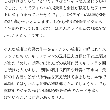
しなければならないというようなビジネス感度溢れるもの
でした。なのでフィルムの消費量も会社が指定したフィー
トに必ず収まっていたそうですし、OKテイクの比率が3分
の2と高かったといいます。しかも残りのNGテイクから
予告編を作ってしまうので、ほとんどフィルムの無駄がな
かったんだそうですよ。
そんな成瀬巳喜男の仕事を支えたのが成瀬組と呼ばれたス
タッフたちで、キャメラマンの玉井正夫は原節子と上原謙
が出た『めし』以降のほとんどの成瀬作品でキャメラを回
し続けた人ですし、照明の石井長四郎や録音の下永尚、美
術の中古智などが成瀬作品を支え続けてきました。本作で
成瀬組ではないのは音楽の黛敏郎くらいでしょうか。でも
黛敏郎のジャズっぽいBGMが銀座の夜のムードを盛り上
げていることは間違いありません。