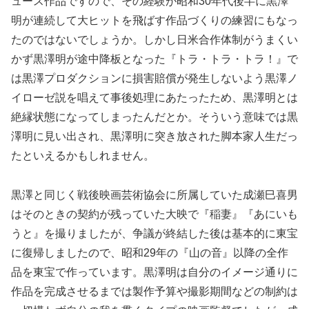
ュース作品ですので、その経験が昭和30年代後半に黒澤
明が連続して大ヒットを飛ばす作品づくりの練習にもなっ
たのではないでしょうか。しかし日米合作体制がうまくい
かず黒澤明が途中降板となった『トラ・トラ・トラ！』で
は黒澤プロダクションに損害賠償が発生しないよう黒澤ノ
イローゼ説を唱えて事後処理にあたったため、黒澤明とは
絶縁状態になってしまったんだとか。そういう意味では黒
澤明に見い出され、黒澤明に突き放された脚本家人生だっ
たといえるかもしれません。
黒澤と同じく戦後映画芸術協会に所属していた成瀬巳喜男
はそのときの契約が残っていた大映で『稲妻』『あにいも
うと』を撮りましたが、争議が終結した後は基本的に東宝
に復帰しましたので、昭和29年の『山の音』以降の全作
品を東宝で作っています。黒澤明は自分のイメージ通りに
作品を完成させるまでは製作予算や撮影期間などの制約は