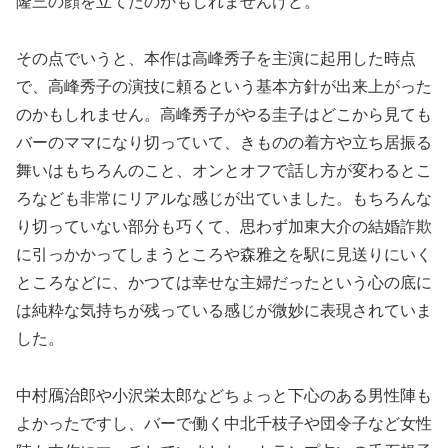
隆三の顔を立てたのかもしれませんけど。
その点でいうと、本作は高峰秀子を主演に起用した時点
で、高峰秀子の演技に頼るという基本方針が出来上がった
のかもしれません。高峰秀子がやる圭子はどこから見ても
バーのママになり切っていて、きものの着方や立ち居振る
舞いはもちろんのこと、オンとオフで話し方が変わるとこ
ろなども非常にリアルな感じが出ていました。もちろんな
り切っていない部分も巧くて、思わず加東大介の結婚詐欺
に引っかかってしまうところや森雅之を駅に見送りにいく
ところなどに、かつては幸せな主婦だったという心の底に
は純粋な気持ちが残っている感じが微妙に表現されていま
した。
中村鴈治郎や小沢栄太郎などちょっと下心のある男性陣も
よかったですし、バーで働く中北千枝子や団令子など女性