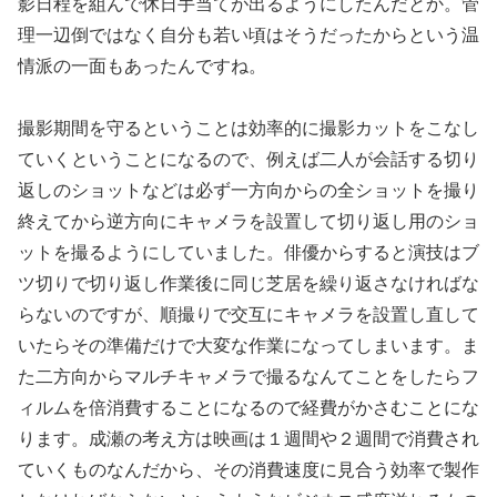
影日程を組んで休日手当てが出るようにしたんだとか。管
理一辺倒ではなく自分も若い頃はそうだったからという温
情派の一面もあったんですね。
撮影期間を守るということは効率的に撮影カットをこなし
ていくということになるので、例えば二人が会話する切り
返しのショットなどは必ず一方向からの全ショットを撮り
終えてから逆方向にキャメラを設置して切り返し用のショ
ットを撮るようにしていました。俳優からすると演技はブ
ツ切りで切り返し作業後に同じ芝居を繰り返さなければな
らないのですが、順撮りで交互にキャメラを設置し直して
いたらその準備だけで大変な作業になってしまいます。ま
た二方向からマルチキャメラで撮るなんてことをしたらフ
ィルムを倍消費することになるので経費がかさむことにな
ります。成瀬の考え方は映画は１週間や２週間で消費され
ていくものなんだから、その消費速度に見合う効率で製作