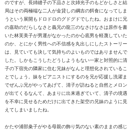
のですが、長姉縫子の下品さと次姉光子のもどかしさと結
局はその両極端な二人が金貸しの綱吉の餌食になってしま
うという展開もドロドロのグドグドでしたね。おまけに兄
の嘉助のだらしなさと義兄の龍三のなさけなさは原作を書
いた林芙美子が男運がなかったのか心底男を軽蔑していた
のか、とにかく男性への不信感を丸出しにしたストーリー
は、見ていても決して気持ちのよいものではありませんで
した。しかもこうしたどうしようもない一家と対照的に清
子の下宿先の隣家に住む兄妹がなんと理想化されているこ
とでしょう。妹をピアニストにするのを兄が応援し洗濯ま
でぜんぶ兄がやってあげて、清子が訪ねると自然とメロン
が出てくるなんて、あまりに出来過ぎていて、清子の境遇
を不幸に見せるためだけに出てきた架空の兄妹のように見
えてしまいましたね。
かたや浦部粂子がやる母親の飾り気のない素のままの感じ