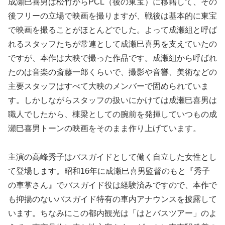
成瀬巳喜男は松竹からPCL（後の東宝）に移籍して、その
後フリーの立場で映画を撮りますが、戦後は基本的に東宝
で映画を撮ることがほとんどでした。よって成瀬組と呼ば
れるスタッフたちが常連として成瀬巳喜男を支えていたの
ですが、本作は大映で撮った作品です。成瀬組から呼ばれ
たのは音楽の斎藤一郎くらいで、撮影や音響、美術などの
主要スタッフはすべて大映のメンバーで固められていま
す。しかしながらスタッフの扱いにかけては成瀬巳喜男は
職人でしたから、棟梁としての腕前を発揮していつもの成
瀬巳喜男トーンの映画をそのまま作り上げています。
主演の高峰秀子はバスガイドとして働く自立した女性とし
て登場します。昭和16年に成瀬巳喜男監督のもと『秀子
の車掌さん』でバスガイド役は経験済みですので、本作で
も抑揚のないバスガイド特有の車内アナウンスを披露して
います。ちなみにこの都内観光は「はとバスツアー」のよ