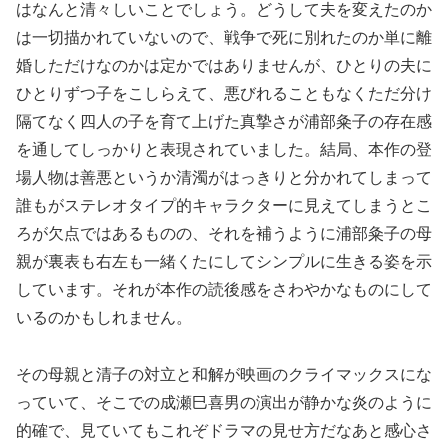
はなんと清々しいことでしょう。どうして夫を変えたのか
は一切描かれていないので、戦争で死に別れたのか単に離
婚しただけなのかは定かではありませんが、ひとりの夫に
ひとりずつ子をこしらえて、悪びれることもなくただ分け
隔てなく四人の子を育て上げた真摯さが浦部粂子の存在感
を通してしっかりと表現されていました。結局、本作の登
場人物は善悪というか清濁がはっきりと分かれてしまって
誰もがステレオタイプ的キャラクターに見えてしまうとこ
ろが欠点ではあるものの、それを補うように浦部粂子の母
親が裏表も右左も一緒くたにしてシンプルに生きる姿を示
しています。それが本作の読後感をさわやかなものにして
いるのかもしれません。
その母親と清子の対立と和解が映画のクライマックスにな
っていて、そこでの成瀬巳喜男の演出が静かな炎のように
的確で、見ていてもこれぞドラマの見せ方だなあと感心さ