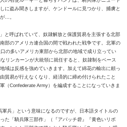
人の召使ルーキーと暮らすハンナは、騎兵隊がニュート
しに盗み聞きしますが、ケンドールに見つかり、捕虜と
が…。
 War」と呼ばれていて、奴隷解放と保護貿易を主張する北部
南部のアメリカ連合国の間で戦われた戦争です。北軍の
進み人口の多いアメリカ東部から北部の地域で成り立ってい
極的なリンカーンが大統領に就任すると、奴隷制をベース
地域は反感を強めていきます。加えて綿花の輸出に頼っ
由貿易が行えなくなり、経済的に締め付けられたこと
onfederate Army）を編成することになっていきま
なので「騎馬軍兵」という意味になるのですが、日本語タイトルの
った「騎兵隊三部作」（『アパッチ砦』『黄色いリボ