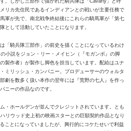
。しかし三部作で描かれた騎兵隊は「Cavarly」と呼
メリカ先住民であるインディアンとの戦いが主要任務で
馬軍が先で、南北戦争終結後にこれらの騎馬軍が「第七
隊として活動していたことになります。
は「騎兵隊三部作」の前史を描くことになっているわけ
同名の小説をジョン・リー・メイヒン（『モガンボ』の脚
の製作者）が製作し脚色を担当しています。配給はユナ
・ミリッシュ・カンパニー。プロデューサーのウォルタ
部劇を数多く扱い本作の翌年には『荒野の七人』を作っ
パニーの作品なのです。
ム・ホールデンが並んでクレジットされています。とも
はハリウッド史上初の映画スターとの巨額契約作品となり
れることになっていましたが、興行的にコケたせいで利益