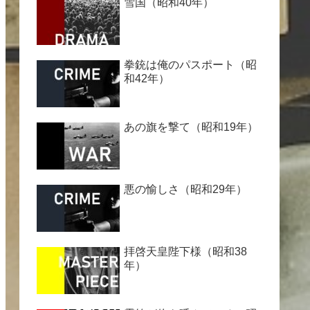
雪国（昭和40年）
拳銃は俺のパスポート（昭
和42年）
あの旗を撃て（昭和19年）
悪の愉しさ（昭和29年）
拝啓天皇陛下様（昭和38
年）