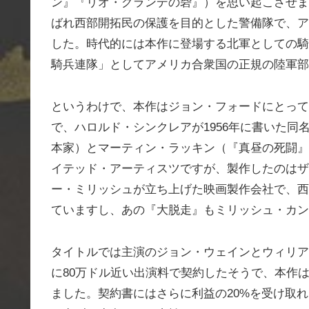
ン』『リオ・グランデの砦』）を思い起こさせます
ばれ西部開拓民の保護を目的とした警備隊で、ア
した。時代的には本作に登場する北軍としての騎
騎兵連隊」としてアメリカ合衆国の正規の陸軍部
というわけで、本作はジョン・フォードにとって
で、ハロルド・シンクレアが1956年に書いた
本家）とマーティン・ラッキン（『真昼の死闘』
イテッド・アーティスツですが、製作したのはザ
ー・ミリッシュが立ち上げた映画製作会社で、西
ていますし、あの『大脱走』もミリッシュ・カン
タイトルでは主演のジョン・ウェインとウィリア
に80万ドル近い出演料で契約したそうで、本作
ました。契約書にはさらに利益の20%を受け取