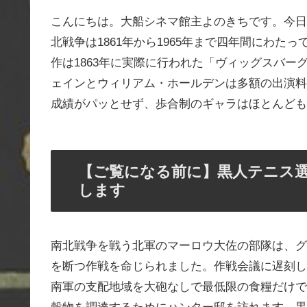
こんにちは。大船シネマ館主よのきちです。今日
北戦争は1861年から1965年まで四年間にわ
作は1863年に実際に行われた「ヴィッグスバ
ェインとウィリアム・ホールデンは多額の出演料
成績がパッとせず、歩合制のギャラはほとんども
【ご覧になる前に】黒人テニス
します
南北戦争を戦う北軍のマーロウ大佐の部隊は、グ
を断つ作戦を命じられました。作戦会議に遅刻し
南軍の支配地域を大砲なしで最低限の食糧だけで