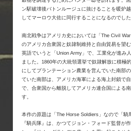
穀物を調達するためにハンター邸を訪れます。黒
ン駅破壊後バトンルージュに抜けることを暖炉越
してマーロウ大佐に同行することになるのでした
南北戦争はアメリカ史においては「The Civil
のアメリカ合衆国と奴隷制維持と自由貿易を望む
英語でいうと「Union Army」で、工業化が
ました。1860年の大統領選挙で奴隷解放に積
にしてプランテーション農業を営んでいた南部の
ていた南部は、アメリカ海軍による海上封鎖で自
で、合衆国から離脱してアメリカ連合国による南軍（C
す。
本作の原題は「The Horse Soldiers」
『騎兵隊』は、かつてジョン・フォード監督が作