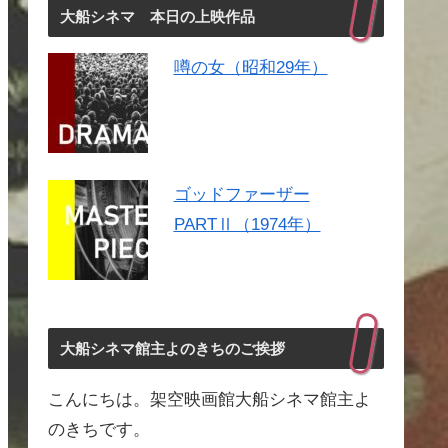
大船シネマ 本日の上映作品
噂の女（昭和29年）
ゴッドファーザー
PARTⅡ（1974年）
大船シネマ館主よのきちのご挨拶
こんにちは。架空映画館大船シネマ館主よ
のきちです。