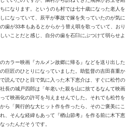
していたのですが、隣村から訪ねてきた飛脚がお玉を紹
ちになります。というのも村では七十歳になった老人を
しになっていて、辰平が事故で嫁を失っていたのが気に
の歯が33本もあるとからかう替え唄を歌っていて、おり
しいことだと感じ、自分の歯を石臼にぶつけて弱らせよ
のカラー映画『カルメン故郷に帰る』などを送り出した
の巨匠のひとりになっていました。助監督の吉田喜重か
で読んでひと目で気に入った木下恵介は、すぐに松竹の
社長の城戸四郎は「年老いた親を山に捨てるなんて映画
って映画化の許可を与えませんでした。それでも松竹を
から「興行的な大ヒット作を作ったら、そのご褒美にこ
れ、そんな経緯もあって『楢山節考』を作る前に木下恵
なったんだそうです。