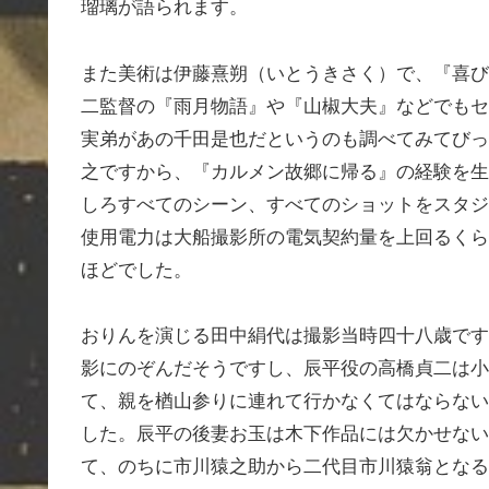
瑠璃が語られます。
また美術は伊藤熹朔（いとうきさく）で、『喜び
二監督の『雨月物語』や『山椒大夫』などでもセ
実弟があの千田是也だというのも調べてみてびっ
之ですから、『カルメン故郷に帰る』の経験を生
しろすべてのシーン、すべてのショットをスタジ
使用電力は大船撮影所の電気契約量を上回るくら
ほどでした。
おりんを演じる田中絹代は撮影当時四十八歳です
影にのぞんだそうですし、辰平役の高橋貞二は小
て、親を楢山参りに連れて行かなくてはならない
した。辰平の後妻お玉は木下作品には欠かせない
て、のちに市川猿之助から二代目市川猿翁となる