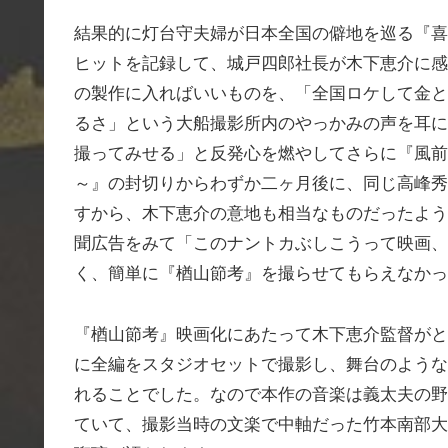
結果的に灯台守夫婦が日本全国の僻地を巡る『喜
ヒットを記録して、城戸四郎社長が木下恵介に感
の製作に入ればいいものを、「全国ロケして金と
るさ」という大船撮影所内のやっかみの声を耳に
撮ってみせる」と反発心を燃やしてさらに『風前
～』の封切りからわずか二ヶ月後に、同じ高峰秀
すから、木下恵介の意地も相当なものだったよう
聞広告をみて「このナントカぶしこうって映画、
く、簡単に『楢山節考』を撮らせてもらえなかっ
『楢山節考』映画化にあたって木下恵介監督がと
に全編をスタジオセットで撮影し、舞台のような
れることでした。なので本作の音楽は義太夫の野
ていて、撮影当時の文楽で中軸だった竹本南部大