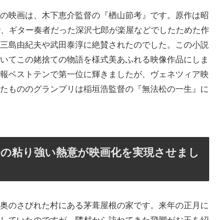
の映画は、木下恵介監督の『楢山節考』です。原作は昭
で、ギター奏者だった深沢七郎が楽屋などでしたためた作
三島由紀夫や武田泰淳に絶賛されたのでした。この小説
いてこの姥捨ての物語を様式美あふれる映像作品にしま
報ベストテンで第一位に輝きましたが、ヴェネツィア映
たもののグランプリは稲垣浩監督の『無法松の一生』に
督の粘り強い熱意が映画化を実現させまし
奥のさびれた村にある茅葺屋根の家です。来年の正月に