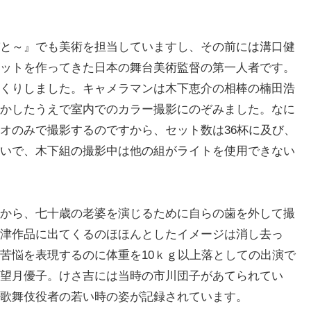
と～』でも美術を担当していますし、その前には溝口健
ットを作ってきた日本の舞台美術監督の第一人者です。
くりしました。キャメラマンは木下恵介の相棒の楠田浩
かしたうえで室内でのカラー撮影にのぞみました。なに
オのみで撮影するのですから、セット数は36杯に及び、
いで、木下組の撮影中は他の組がライトを使用できない
から、七十歳の老婆を演じるために自らの歯を外して撮
津作品に出てくるのほほんとしたイメージは消し去っ
苦悩を表現するのに体重を10ｋｇ以上落としての出演で
望月優子。けさ吉には当時の市川団子があてられてい
歌舞伎役者の若い時の姿が記録されています。