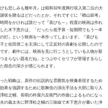
びも悲しみも幾年月』は昭和32年度興行収入第二位の大
謝状を贈るほどだったとか。それですぐに『楢山節考』
時間をかければ誰だって『喜びも～』程度の映画は作れ
した木下恵介は、「だったら低予算・短期間でもう一本
の灯』という映画を一本作ってしまいます。『喜びも
子と佐田啓二を主演にして正反対の喜劇を公開したので
です。劇中には、映画を見に行こうとしている人物が新
つまらない題名だね」とつぶやくセリフが登場するらし
た怨念の深さが感じられます。
った戦略は、原作の伝説的な雰囲気を映像表現するため
効果を強調するために歌舞伎の演出手法を大胆に取り入
澤松之輔、長唄の杵屋六左衛門の作曲によるものになっ
夫の義太夫に野澤松之輔の三味線で木下恵介が書いた浄