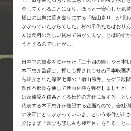
七十歳を迎えるおりんは息子の辰平の後妻探しを
介してくれることになり、ほっと一安心した気持
楢山の山奥に置き去りにする「楢山参り」が慣わ
かかっていたからでした。村の子供たちはおりん
んは食料の乏しい貧村で歯が丈夫なことは恥ずか
うとするのでしたが…。
日本中の観客を泣かせた『二十四の瞳』や日本初
木下恵介監督は、押しも押されもせぬ日本映画界
ら紹介された深沢七郎の「楢山節考」をゲラ段階
製作本部長を通じて映画化権を獲得しましたが、
は家族愛を信条とする松竹の方針に反する」とい
代表する木下恵介が熱望する企画なので、会社側
の映画にとりかかっていいよ」という条件が出さ
介はまず『喜びも悲しみも幾年月』を作ることに