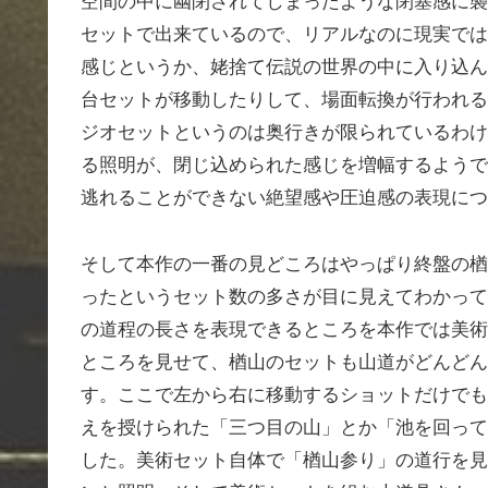
空間の中に幽閉されてしまったような閉塞感に襲
セットで出来ているので、リアルなのに現実では
感じというか、姥捨て伝説の世界の中に入り込ん
台セットが移動したりして、場面転換が行われる
ジオセットというのは奥行きが限られているわけ
る照明が、閉じ込められた感じを増幅するようで
逃れることができない絶望感や圧迫感の表現につ
そして本作の一番の見どころはやっぱり終盤の楢
ったというセット数の多さが目に見えてわかって
の道程の長さを表現できるところを本作では美術
ところを見せて、楢山のセットも山道がどんどん
す。ここで左から右に移動するショットだけでも
えを授けられた「三つ目の山」とか「池を回って
した。美術セット自体で「楢山参り」の道行を見