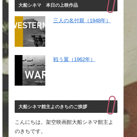
大船シネマ 本日の上映作品
三人の名付親（1948年）
戦う翼（1962年）
大船シネマ館主よのきちのご挨拶
こんにちは。架空映画館大船シネマ館主よ
のきちです。