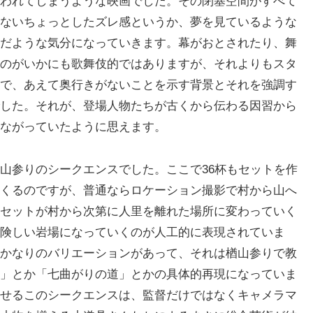
われてしまうような映画でした。その閉塞空間がすべて
ないちょっとしたズレ感というか、夢を見ているような
だような気分になっていきます。幕がおとされたり、舞
のがいかにも歌舞伎的ではありますが、それよりもスタ
で、あえて奥行きがないことを示す背景とそれを強調す
した。それが、登場人物たちが古くから伝わる因習から
ながっていたように思えます。
山参りのシークエンスでした。ここで36杯もセットを作
くるのですが、普通ならロケーション撮影で村から山へ
セットが村から次第に人里を離れた場所に変わっていく
険しい岩場になっていくのが人工的に表現されていま
かなりのバリエーションがあって、それは楢山参りで教
」とか「七曲がりの道」とかの具体的再現になっていま
せるこのシークエンスは、監督だけではなくキャメラマ