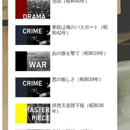
雪国（昭和40年）
拳銃は俺のパスポート（昭
和42年）
あの旗を撃て（昭和19年）
悪の愉しさ（昭和29年）
拝啓天皇陛下様（昭和38
年）