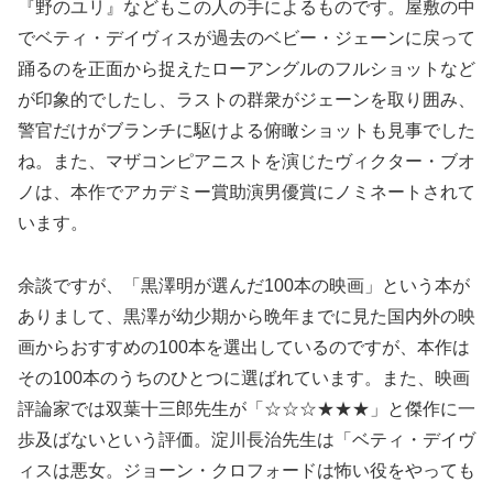
『野のユリ』などもこの人の手によるものです。屋敷の中
でベティ・デイヴィスが過去のベビー・ジェーンに戻って
踊るのを正面から捉えたローアングルのフルショットなど
が印象的でしたし、ラストの群衆がジェーンを取り囲み、
警官だけがブランチに駆けよる俯瞰ショットも見事でした
ね。また、マザコンピアニストを演じたヴィクター・ブオ
ノは、本作でアカデミー賞助演男優賞にノミネートされて
います。
余談ですが、「黒澤明が選んだ100本の映画」という本が
ありまして、黒澤が幼少期から晩年までに見た国内外の映
画からおすすめの100本を選出しているのですが、本作は
その100本のうちのひとつに選ばれています。また、映画
評論家では双葉十三郎先生が「☆☆☆★★★」と傑作に一
歩及ばないという評価。淀川長治先生は「ベティ・デイヴ
ィスは悪女。ジョーン・クロフォードは怖い役をやっても