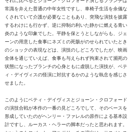
それに比べるとジョーン・クロフォード演じるブランチは
常識を弁えた普通の中年女性ですし、車椅子生活を余儀な
くされていて介護が必要なこともあり、突飛な演技を披露
するわけにも行かず、逆に抑制の利いた静かに燃える青い
炎のような印象でした。平静を保とうとしながらも、ジェ
ーンの用意した食事にネズミの死骸がのせられていたとき
のショックの表現などは、演技のしどころでしたが、映画
全体を通じていえば、食事も与えられず拘束されて瀕死の
状態になったブランチの心身ともに虚脱した演技が、ベテ
ィ・デイヴィスの怪演に対抗するかのような執念を感じさ
せました。
このようにベティ・デイヴィスとジョーン・クロフォード
の演技合戦が本作の一番の見どころでして、そのベースを
形成していたのがヘンリー・ファレルの原作による基本設
計ですし、ルーカス・ヘラーの脚本だったと思われます。