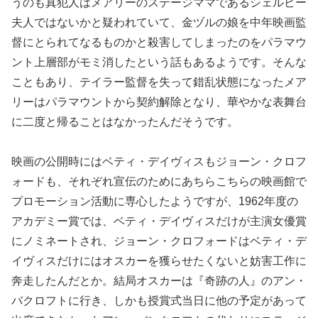
うのも真犯人はメアリーのステージママであるシェルビー
夫人ではないかと疑われていて、金ヅルの娘を中年映画監
督にとられてなるものかと殺害してしまったのをパラマウ
ント上層部がモミ消したという話もあるようです。そんな
こともあり、テイラー監督を失って錯乱状態になったメア
リーはパラマウントから契約解除となり、華やかな表舞台
に二度と帰ることはなかったんだそうです。
映画の公開時にはベティ・デイヴィスもジョーン・クロフ
ォードも、それぞれ宣伝のためにあちらこちらの映画館で
プロモーション活動に専心したようですが、1962年度の
アカデミー賞では、ベティ・デイヴィスだけが主演女優賞
にノミネートされ、ジョーン・クロフォードはベティ・デ
イヴィスだけにはオスカーを獲らせたくないと妨害工作に
奔走したんだとか。結局オスカーは『奇跡の人』のアン・
バクロフトに行き、しかも授賞式当日に他の予定があって