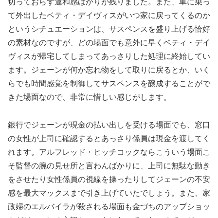
切っておらず違和感ばかりが残りました。また、車に乗っ
て外出したベティ・デイヴィスがいつ家に戻ってくるのか
というシチュエーションは、サスペンスを盛り上げる恰好
の素材なのですが、どの場面でも意外に早くベティ・デイ
ヴィスが帰宅してしまってあっさりした処理に終始してい
ます。ジェーンが何か忘れ物をして取りに戻るとか、いく
らでも時間感覚を制御してサスペンスを醸成することがで
きた場面なので、非常に惜しい感じがします。
銀行でジェーンが現金の払い出しを受ける場面でも、窓口
の女性が上司に確認するとあっさり係員は現金を渡してく
れます。アルフレッド・ヒッチコックならこういう場面こ
そ監督の腕の見せ所と言わんばかりに、上司に無駄な動き
をさせたり女性係員の視線を操ったりしてジェーンの不安
感を最大マックスまで引き上げていたでしょう。また、家
政婦のエルバイラが殺される場面も金づちのアップショッ