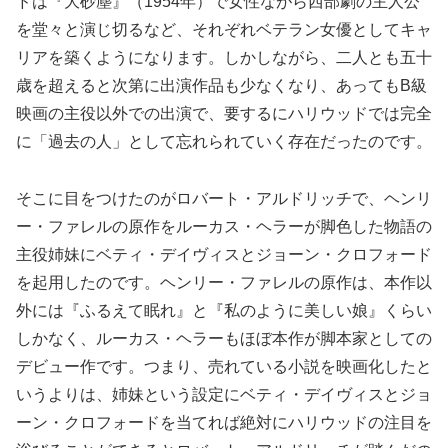
ドは『大砂塵』（1954年）で女性ながら西部劇の主人公
を堂々と演じ切るなど、それぞれベテラン女優としてキャ
リアを築くようになります。しかしながら、二人とも五十
歳を超えると次第に出演作品も少なくなり、あってもB級
映画の主役以外での出演で、要するにハリウッドでは完全
に「過去の人」として忘れられていく存在だったのです。
そこに目をつけたのがロバート・アルドリッチで、ヘンリ
ー・ファレルの原作をルーカス・ヘラーが脚色した物語の
主役姉妹にベティ・デイヴィスとジョーン・クロフォード
を起用したのです。ヘンリー・ファレルの原作は、本作以
外には『ふるえて眠れ』と『私のように美しい娘』くらい
しかなく、ルーカス・ヘラーもほぼ本作が脚本家としての
デビュー作です。つまり、売れている小説を映画化したと
いうよりは、姉妹という設定にベティ・デイヴィスとジョ
ーン・クロフォードを当てれば絶対にハリウッドの注目を