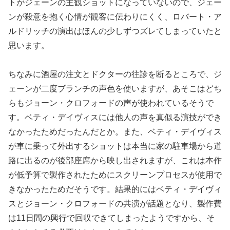
トがジェーンの主観ショットになっていないので、ジェー
ンが殺意を抱く心情が観客に伝わりにくく、ロバート・ア
ルドリッチの演出はほんの少しずつズレてしまっていたと
思います。
ちなみに酒屋の注文とドクターの往診を断るところで、ジ
ェーンが二度ブランチの声色を使いますが、あそこはどち
らもジョーン・クロフォードの声が使われているそうで
す。ベティ・デイヴィスには他人の声を真似る演技ができ
なかったためだったんだとか。また、ベティ・デイヴィス
が車に乗って外出するショットは本当に家の駐車場から道
路に出るのが後部座席から映し出されますが、これは本作
が低予算で製作されたためにスクリーンプロセスが使用で
きなかったためだそうです。結果的にはベティ・デイヴィ
スとジョーン・クロフォードの共演が話題となり、製作費
は11日間の興行で回収できてしまったようですから、そ