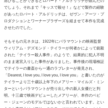
浴びることができるとロバート・アルドリッチが踏んだの
でしょう。それまで『キッスで殺せ！』などで製作の経験
があったロバート・アルドリッチは、ゼヴン・アーツ・プ
ロダクションとワーナーブラザーズを組ませて本作を完成
させたのでした。
そもそもの元ネタは、1922年にパラマウントの映画監督
ウィリアム・デズモンド・テイラーが何者かによって銃殺
された「テイラー殺人事件」のようで、結果的に犯人不明
のまま迷宮入りした事件がありました。事件後の現場検証
でテイラーの書斎から一通のラブレターが発見され、
「Dearest, I love you, I love you, I love you」 と書いたのが
テイラーより三十歳以上年下のメアリー・マイルズ・ミン
ターというパラマウントが売り出し中の新人女優だと判
明。十三歳で映画デビューしたメアリーが、本作のベビ
ー・ジェーンのモデルではないかと言われています。とい