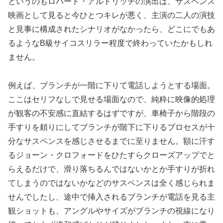
というのもロバート・アルドリッチの演出は、サスペンス
映画として見ると今ひとつキレが悪く、主演の二人の演技
と見事に構成されたシナリオがなかったら、どこにでもあ
るようなB級サイコスリラー程度で終わっていたかもしれ
ません。
例えば、ブランチが一階に下りて電話しようとする場面。
ここはセリフなしで見せる場面なので、純粋に映像的処理
が観客の不安感に直結するはずですが、車椅子から階段の
手すりを頼りにしてブランチが階下に下りるプロセスが十
分なサスペンスを感じさせるまでに至りません。額に汗す
るジョーン・クロフォードをひたすらクローズアップでと
らえるだけで、滑り落ちるんではないかとか手すりが折れ
てしまうのではないかなどのサスペンスは全く感じられま
せんでしたし、途中で挿入されるブランチが電話を見る主
観ショットも、アングルやサイズがブランチの視線になり