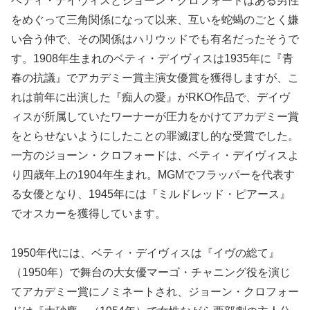
ベティ・デイヴィスとジョーン・クロフォードはある男性
をめぐって三角関係になって以来、互いを蛇蝎のごとく嫌
い合う仲で、その関係はハリウッドでも有名だったそうで
す。1908年生まれのベティ・デイヴィスは1935年に『青
春の抗議』でアカデミー賞主演女優賞を獲得しますが、こ
れは前年に出演した『痴人の愛』がRKO作品で、デイヴ
ィスが所属していたワーナーが圧力をかけてアカデミー賞
をとらせないようにしたことの罪滅ぼし的な受賞でした。
一方のジョーン・クロフォードは、ベティ・デイヴィスよ
り四歳年上の1904年生まれ。MGMでフラッパーを代表す
る女優となり、1945年には『ミルドレッド・ピアース』
でオスカーを獲得しています。
1950年代には、ベティ・デイヴィスは『イヴの総て』
（1950年）で舞台の大女優マーゴ・チャニング役を演じ
てアカデミー賞にノミネートされ、ジョーン・クロフォー