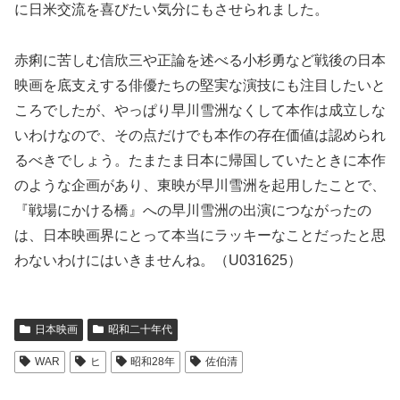
に日米交流を喜びたい気分にもさせられました。
赤痢に苦しむ信欣三や正論を述べる小杉勇など戦後の日本
映画を底支えする俳優たちの堅実な演技にも注目したいと
ころでしたが、やっぱり早川雪洲なくして本作は成立しな
いわけなので、その点だけでも本作の存在価値は認められ
るべきでしょう。たまたま日本に帰国していたときに本作
のような企画があり、東映が早川雪洲を起用したことで、
『戦場にかける橋』への早川雪洲の出演につながったの
は、日本映画界にとって本当にラッキーなことだったと思
わないわけにはいきませんね。（U031625）
日本映画
昭和二十年代
WAR
ヒ
昭和28年
佐伯清