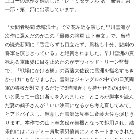
ユゴーの原作を翻訳した『レ・ミゼラブル あゝ無情』第
一部・第二部に出演しています。
『女間者秘聞 赤穂浪士』で立花左近を演じた早川雪洲が
次作に選んだのがこの『最後の将軍 山下奉文』で、当時
の読売新聞に「舌足らずも目立たず、風格も十分、悲劇の
将軍を演じきっている」と絶賛されました。早川雪洲の貫
禄ある軍服姿に目を止めたのがデヴィッド・リーン監督
で、『戦場にかける橋』の斎藤大佐役に雪洲を指名するき
かっけにもなりました。雪洲はジャングルの中での日英両
軍の将校が対立するだけで3時間近くを持たせるのは難し
いと思って一度は断りを入れました。ところが脚本を読ん
だ妻の鶴子さんが「いい映画になるから考え直してみて」
とアドバイスし、翻意した雪洲は見事に斎藤大佐を演じき
ります。本作での山下奉文役が契機となって起用され、結
果的にはアカデミー賞助演男優賞にノミネートまでされた