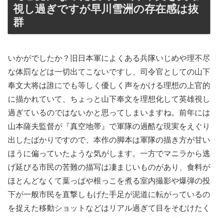
視し過ぎですが早川雪洲の存在感は抜
群
いかがでしたか？旧日本軍によくある兵隊いじめや理不尽
な体罰などは一切出てこないですし、司令官としての山下
奉文大将は誰にでも等しく優しく声をかける理想の上官的
に描かれていて、ちょっと山下奉文を理想化して英雄視し
過ぎているのではないかと思ってしまいますね。前年には
山本薩夫監督が『真空地帯』で軍隊の過酷な現実をえぐり
出したばかりですので、本作の脚本は軍隊の描き方が甘い
ほうに偏っていたような気がします。一方でマニラから逃
げ延びる市民の苦難の描写は凄まじいものがあり、食料が
ほとんどなくて葉っぱや根っこを煮る室内撮影や爆弾の投
下が一般市民を直撃しもげた手足が泥道に転がっているの
を捉えた移動ショットなどはリアル過ぎて目をそむけたく