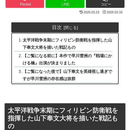
Pocket
LINE
コピー
2025.03.23
2025.03.16
目次
太平洋戦争末期にフィリピン防衛戦を指揮した山
下奉文大将を描いた戦記もの
【ご覧になる前に】本作で早川雪洲の『戦場にか
ける橋』出演が決まりました
【ご覧になった後で】山下奉文を英雄視し過ぎで
すが早川雪洲の存在感は抜群
太平洋戦争末期にフィリピン防衛戦を
指揮した山下奉文大将を描いた戦記も
の