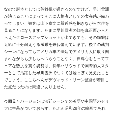
なので脚本としては英雄視が過ぎるのですけど、早川雪洲
が演じることによってそこに人格者としての実在感が備わ
ってしまい、観客は山下奉文に親近感を抱きながら本作を
見ることになります。たまに早川雪洲の顔を真正面からと
らえたクローズアップショットが出てきても、その顔貌は
近影に十分耐えうる威厳を兼ね備えています。後半の裁判
シーンになってもアメリカ軍の法廷でアメリカ人に取り囲
まれながらも少しもへつらうことなく、自尊心をもってフ
ェアな態度を貫く姿勢は、長年ハリウッドで国際的大スタ
ーとして活躍した早川雪洲でなくては嘘っぽく見えたこと
でしょう。ここらへんがデヴィッド・リーン監督が着目し
た点だったのは間違いありません。
今回見たバージョンは法廷シーンでの英語や中国語のセリ
フに字幕がついておらず、たぶん昭和28年の映画であれ