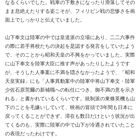
なるくらいでした。戦車の下敷きになったり滑落してその
まま息絶えたりする姿こそが、フィリピン戦の悲惨さを画
面上でしっかりと伝えていました。
山下奉文は陸軍の中では皇道派の立場にあり、二二六事件
の際に若手将校たちの決起を是認する発言をしていたよう
で、そのことから昭和天皇の不興をかっていました。実際
に山下奉文を陸軍大臣に推す声があったりしたようです
が、そうした人事案に不満を隠さなかったようで、「昭和
天皇実録」にも「人事異動案中の陸軍中将山下奉文・陸軍
少佐石原莞爾の新補職への転任につき、御不満の意を示さ
れる」と書かれているくらいです。統制派の東條英機も山
下のことを毛嫌いしていて、映画の冒頭で3年間も日本に
戻ってくることができず、滞在も数日だけという状況が出
てくるのも、実際に陸軍の中で山下が冷遇されていたこと
の表現だったわけです。