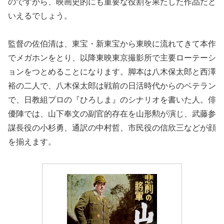
のですから、映画史的にも重要な役割を果たした作品だと
いえるでしょう。
監督の佐伯清は、東宝・新東宝から東映に流れてきて本作
でメガホンをとり、以降東映東京撮影所で主要ローテーシ
ョンをつとめることになります。脚本は八木保太郎と西澤
裕の二人で、八木保太郎は戦前の日活時代からのベテラン
で、日教組プロの『ひろしま』のシナリオを書いた人。俳
優陣では、山下奉文の副官的存在を山形勲が演じ、武藤参
謀長役の小杉勇、通訳の中村哲、市民役の信欣三などが顔
を揃えます。