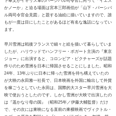
下奉文がイギリス軍のパーシバル司令官に向って「イエス
かノーか」と迫る場面は宮本三郎画伯が「山下・パーシバ
ル両司令官会見図」と題する油絵に描いていますので、誰
もが一度は目にしたことがあるほど有名な逸話になってい
ます。
早川雪洲は戦後フランスで細々と絵を描いて暮らしていま
したが、ハリウッドでハンフリー・ボガート主演の『東京
ジョー』に出演すると、コロンビア・ピクチャーズが話題
作りのため雪洲を日本に帰国させることにしました。昭和
24年、13年ぶりに日本に帰った雪洲を待ち構えていたの
が大映の永田雅一社長で、日本映画を外国に輸出して外貨
を稼ごうとしていた永田は、国際的大スター早川雪洲を大
映で使おうとしたのです。しかし雪洲が大映で出演したの
は『遥かなり母の国』（昭和25年／伊藤大輔監督）だけ
で、その次には東映になる直前の東横映画でヴィクトル・