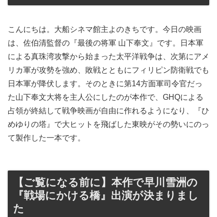
こんにちは。大船シネマ館主よのきちです。今日の映画
は、佐伯清監督の『最後の将軍 山下奉文』です。日本軍
による真珠湾攻撃から始まった太平洋戦争は、次第にアメ
リカ軍が攻勢を強め、敗戦とともにフィリピン防衛戦でも
日本軍が降伏します。そのときに第14方面軍司令官だっ
た山下奉文大将を主人公にしたのが本作で、GHQによる
占領が終結して戦争映画が自由に作れるようになり、『ひ
めゆりの塔』で大ヒットを飛ばした東映がその勢いにのっ
て製作した一本です。
【ご覧になる前に】本作で早川雪洲の
『戦場にかける橋』出演が決まりまし
た