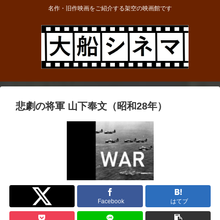
名作・旧作映画をご紹介する架空の映画館です
悲劇の将軍 山下奉文（昭和28年）
Twitter
Facebook
はてブ