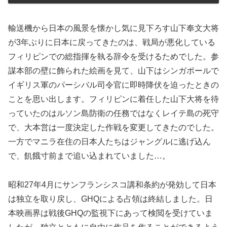
輸送機から日本の風景を懐かし気に見下ろす山下奉文大将
が3年ぶりに日本に戻ってきたのは、戦局が悪化している
フィリピンでの総指揮を執る辞令を受けるためでした。参
謀本部の壁に飾られた絵画を見て、山下はシンガポールで
イギリス軍のパーシバル司令官に即時降伏を迫ったときの
ことを思い出します。フィリピンに着任した山下大将を待
っていたのはルソン島防衛の任務ではなくレイテ島の死守
で、大本営は一度決定した作戦を変更してきたのでした。
一方でマニラ在住の日本人たちはジャングルに逃げ込ん
で、飢餓寸前まで追い込まれていました…。
昭和27年4月にサンフランシスコ講和条約が発効して日本
は独立を取り戻し、GHQによる占領は終結しました。日
本映画界は戦後GHQの監視下にあって検閲を受けていま