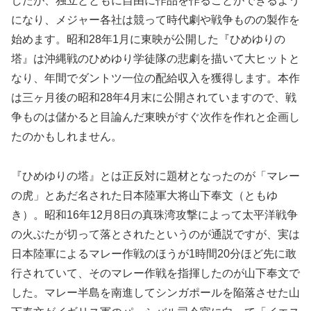
したが、独立とともに自由に作品を作ることができるよう
になり、メジャー各社は競って時代劇や戦争ものの製作を
始めます。昭和28年1月に東映が公開した『ひめゆりの
塔』は沖縄戦のひめゆり学徒隊の悲劇を描いて大ヒットと
なり、年間でダントツ一位の配給収入を獲得します。本作
は三ヶ月後の昭和28年4月末に公開されていますので、戦
争ものは儲かると目論んだ東映がすぐ次作を作れと企画し
たのかもしれません。
『ひめゆりの塔』とは正反対に題材となったのが「マレー
の虎」とあだ名された日本陸軍大将山下奉文（ともゆ
き）。昭和16年12月8日の真珠湾攻撃によって太平洋戦争
の火ぶたが切って落とされたというのが通説ですが、実は
日本陸軍によるマレー作戦のほうが1時間20分ほど先に敢
行されていて、そのマレー作戦を指揮したのが山下奉文で
した。マレー半島を南進してシンガポールを陥落させた山