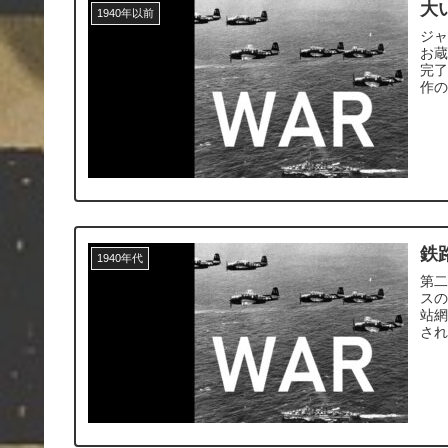
大
1940年以前
ジ
お
完
作
鉄
1940年代
第
ス
站網
さ