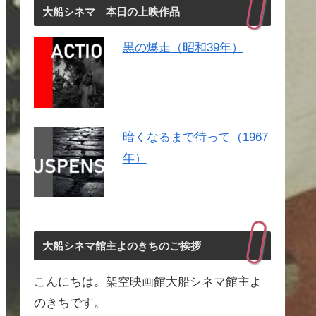
大船シネマ 本日の上映作品
黒の爆走（昭和39年）
暗くなるまで待って（1967
年）
大船シネマ館主よのきちのご挨拶
こんにちは。架空映画館大船シネマ館主よ
のきちです。