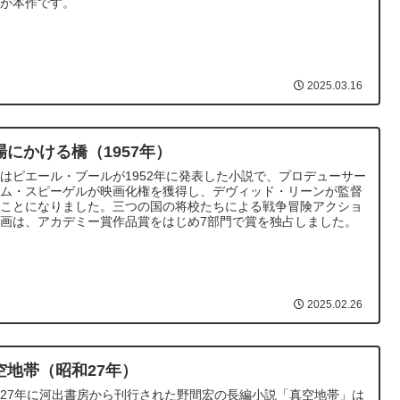
のが本作です。
2025.03.16
場にかける橋（1957年）
はピエール・ブールが1952年に発表した小説で、プロデューサー
サム・スピーゲルが映画化権を獲得し、デヴィッド・リーンが監督
ることになりました。三つの国の将校たちによる戦争冒険アクショ
画は、アカデミー賞作品賞をはじめ7部門で賞を独占しました。
2025.02.26
空地帯（昭和27年）
27年に河出書房から刊行された野間宏の長編小説「真空地帯」は