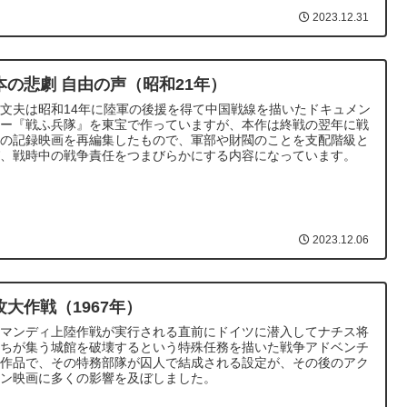
2023.12.31
本の悲劇 自由の声（昭和21年）
文夫は昭和14年に陸軍の後援を得て中国戦線を描いたドキュメン
リー『戦ふ兵隊』を東宝で作っていますが、本作は終戦の翌年に戦
中の記録映画を再編集したもので、軍部や財閥のことを支配階級と
び、戦時中の戦争責任をつまびらかにする内容になっています。
2023.12.06
攻大作戦（1967年）
ルマンディ上陸作戦が実行される直前にドイツに潜入してナチス将
たちが集う城館を破壊するという特殊任務を描いた戦争アドベンチ
ー作品で、その特務部隊が囚人で結成される設定が、その後のアク
ョン映画に多くの影響を及ぼしました。