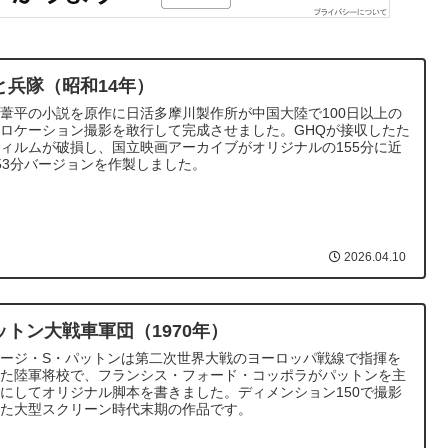
と兵隊（昭和14年）
葦平の小説を原作に日活多摩川製作所が中国大陸で100日以上の
ロケーション撮影を敢行して完成させました。GHQが接収したた
ィルムが破損し、国立映画アーカイブがオリジナルの155分に近
53分バージョンを作製しました。
2026.04.10
ットン大戦車軍団（1970年）
ョージ・S・パットンは第二次世界大戦のヨーロッパ戦線で指揮を
った陸軍将校で、フランシス・フォード・コッポラがパットンを主
にしてオリジナル脚本を書きました。ディメンション150で撮影
れた大型スクリーン時代末期の作品です。