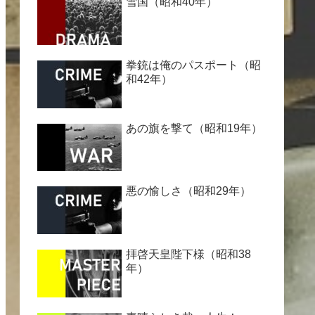
雪国（昭和40年）
拳銃は俺のパスポート（昭
和42年）
あの旗を撃て（昭和19年）
悪の愉しさ（昭和29年）
拝啓天皇陛下様（昭和38
年）