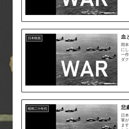
血
日本映画
岡
に
一
ダ
悲
昭和二十年代
日
軍
ます