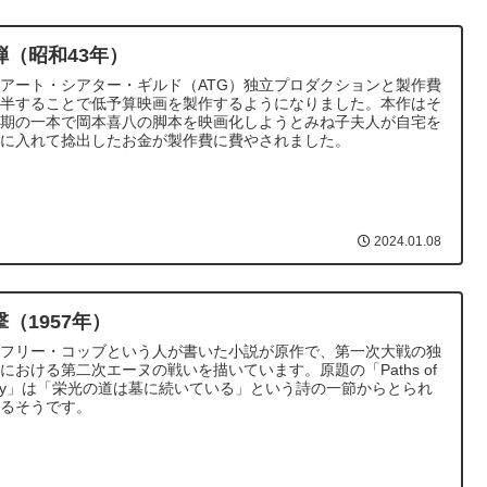
弾（昭和43年）
アート・シアター・ギルド（ATG）独立プロダクションと製作費
折半することで低予算映画を製作するようになりました。本作はそ
初期の一本で岡本喜八の脚本を映画化しようとみね子夫人が自宅を
当に入れて捻出したお金が製作費に費やされました。
2024.01.08
撃（1957年）
ンフリー・コッブという人が書いた小説が原作で、第一次大戦の独
における第二次エーヌの戦いを描いています。原題の「Paths of
ory」は「栄光の道は墓に続いている」という詩の一節からとられ
いるそうです。