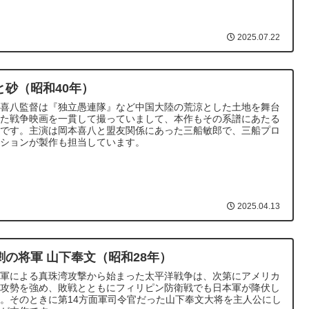
2025.07.22
と砂（昭和40年）
本喜八監督は『独立愚連隊』など中国大陸の荒涼とした土地を舞台
した戦争映画を一貫して撮っていまして、本作もその系譜にあたる
作です。主演は岡本喜八と盟友関係にあった三船敏郎で、三船プロ
クションが製作も担当しています。
2025.04.13
劇の将軍 山下奉文（昭和28年）
本軍による真珠湾攻撃から始まった太平洋戦争は、次第にアメリカ
が攻勢を強め、敗戦とともにフィリピン防衛戦でも日本軍が降伏し
。そのときに第14方面軍司令官だった山下奉文大将を主人公にし