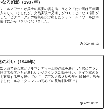
いなる幻影（1937年）
ャン・ルノワールが兵士の真実の姿を描こうと立てた企画は三年間
蔵入りしていましたが、突然実現の見通しがつくことになり撮影が
了した『ピクニック』の編集を投げ出したジャン・ルノワールは本
の製作にかかりきりになりました。
2024.06.13
路の斗い（1946年）
二次大戦で連合軍がノルマンディー上陸作戦を決行した際にフラン
の鉄道労働者たちが激しいレジスタンス活動を行い、ドイツ軍の兵
を破壊する姿を描いていて、第二次大戦終結翌年の1946年に製作
れました。ルネ・クレマンの初めての長編劇映画です。
2024.03.21