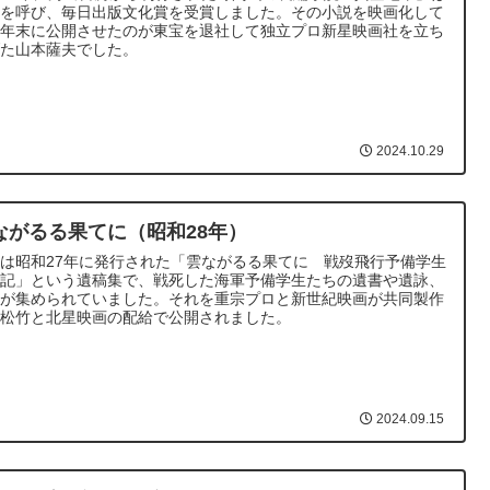
判を呼び、毎日出版文化賞を受賞しました。その小説を映画化して
年年末に公開させたのが東宝を退社して独立プロ新星映画社を立ち
げた山本薩夫でした。
2024.10.29
ながるる果てに（昭和28年）
は昭和27年に発行された「雲ながるる果てに 戦歿飛行予備学生
手記」という遺稿集で、戦死した海軍予備学生たちの遺書や遺詠、
文が集められていました。それを重宗プロと新世紀映画が共同製作
、松竹と北星映画の配給で公開されました。
2024.09.15