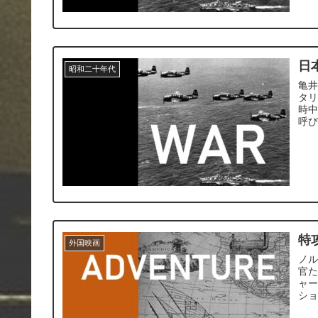
日
昭和二十年代
亀井
タ
時
呼
特
外国映画
ノ
官
ャ
シ