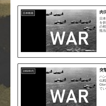
肉
日本映画
日本
を
の
抵
突
1950年代
ハ
仏戦
Gl
て