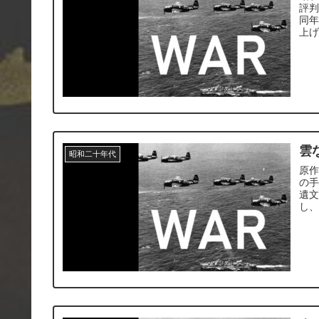
評
同
上
雲
昭和二十年代
原作
の
遺
し