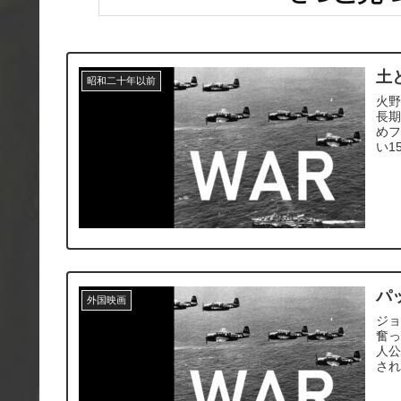
土
昭和二十年以前
火野
長期
めフ
い1
パ
外国映画
ジ
奮
人公
さ