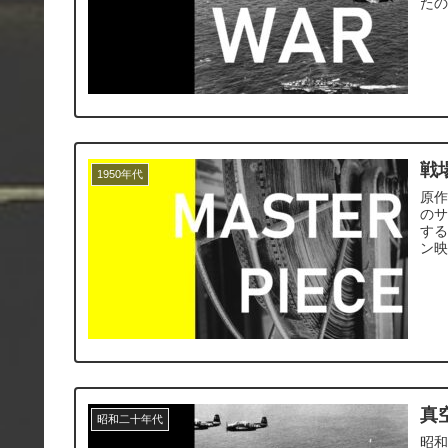
た
戦
1950年代
原作
の
す
ン映
真
昭和二十年代
昭和