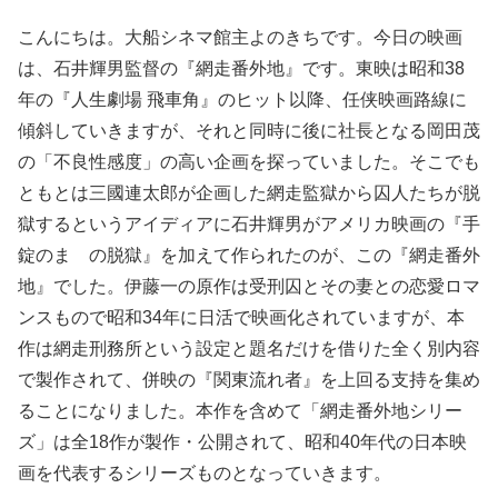
こんにちは。大船シネマ館主よのきちです。今日の映画
は、石井輝男監督の『網走番外地』です。東映は昭和38
年の『人生劇場 飛車角』のヒット以降、任侠映画路線に
傾斜していきますが、それと同時に後に社長となる岡田茂
の「不良性感度」の高い企画を探っていました。そこでも
ともとは三國連太郎が企画した網走監獄から囚人たちが脱
獄するというアイディアに石井輝男がアメリカ映画の『手
錠のまゝの脱獄』を加えて作られたのが、この『網走番外
地』でした。伊藤一の原作は受刑囚とその妻との恋愛ロマ
ンスもので昭和34年に日活で映画化されていますが、本
作は網走刑務所という設定と題名だけを借りた全く別内容
で製作されて、併映の『関東流れ者』を上回る支持を集め
ることになりました。本作を含めて「網走番外地シリー
ズ」は全18作が製作・公開されて、昭和40年代の日本映
画を代表するシリーズものとなっていきます。