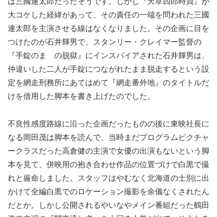
は三國連太郎だったそうです。しかし『天草四郎時貞』が
大コケした経緯があって、その責任の一端を問われた三國
連太郎を主演させる線はなくなりました。その企画に目を
つけたのが石井輝男で、スタンリー・クレイマー監督の
『手錠のまゝの脱獄』にインスパイアされた石井輝男は、
仲違いした二人が手錠につながれたまま脱走するという設
定を網走刑務所にあてはめて『網走番外地』のタイトルだ
けを借用した脚本を書き上げたのでした。
不良性感度路線に沿った企画だったものの後に東映社長に
なる岡田茂は脚本を読んで、当時まだプログラムピクチャ
ークラスだった高倉健の主演で女優の出演もないという脚
本を見て、併映用の抱き合わせ作品の位置づけで白黒で撮
れと厳命しました。スタッフはやむなく北海道の士別に出
かけて全編白黒でのロケーション撮影を余儀なくされたん
だとか。しかし公開されるやいなやメイン番組だった鶴田