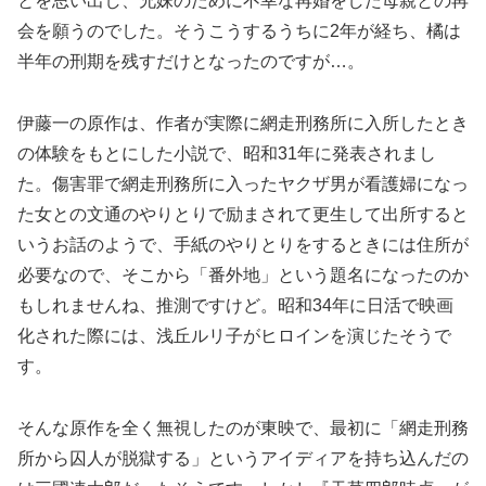
とを思い出し、兄妹のために不幸な再婚をした母親との再
会を願うのでした。そうこうするうちに2年が経ち、橘は
半年の刑期を残すだけとなったのですが…。
伊藤一の原作は、作者が実際に網走刑務所に入所したとき
の体験をもとにした小説で、昭和31年に発表されまし
た。傷害罪で網走刑務所に入ったヤクザ男が看護婦になっ
た女との文通のやりとりで励まされて更生して出所すると
いうお話のようで、手紙のやりとりをするときには住所が
必要なので、そこから「番外地」という題名になったのか
もしれませんね、推測ですけど。昭和34年に日活で映画
化された際には、浅丘ルリ子がヒロインを演じたそうで
す。
そんな原作を全く無視したのが東映で、最初に「網走刑務
所から囚人が脱獄する」というアイディアを持ち込んだの