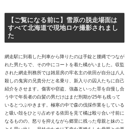
【ご覧になる前に】雪原の脱走場面は
すべて北海道で現地ロケ撮影されまし
た
網走駅に到着した列車から降りたのは手錠と腰縄でつなが
れた男たちで、その中にコートを着た橘がいました。収監
された網走刑務所では雑居房の牢名主の依田が自分は八人
殺しの鬼寅の兄貴分だと名乗り、新入りの囚人たちに自己
紹介をさせます。傷害や窃盗、強姦といった罪を自慢し合
う中で年長者の白髪の男だけはまだ刑期が25年も残って
いるとつぶやきます。極寒の中で森の伐採作業をしている
と吸い殻をひとり占めする依田を見て橘は殴り合い寸前に
なるものの、怒りを抑えながら郷里に残った母親と妹のこ