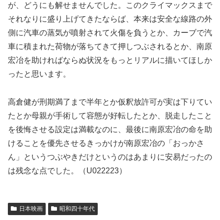
が、どうにも解せませんでした。このクライマックスまで
それなりに盛り上げてきたならば、本来は安全な線路の外
側に汽車の蒸気が噴射されて火傷を負うとか、カーブで汽
車に積まれた荷物が落ちてきて押しつぶされるとか、南原
宏冶を助ければならぬ状況をもっとリアルに描いてほしか
ったと思います。
高倉健が刑期満了まで半年とか仮釈放許可が実は下りてい
たとか母親が手術して容態が好転したとか、脱走したこと
を後悔させる設定は満載なのに、最後に南原宏冶の命を助
けることを優先させるきっかけが南原宏冶の「おっかさ
ん」というつぶやきだけというのはあまりに安易だったの
は残念な点でした。（U022223）
日本映画
昭和四十年代