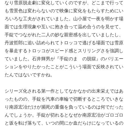
なり雪原脱走劇に変化していくのですが、どこまで行って
も雪景色は変わらないので映像に変化をもたらすためにい
ろいろな工夫がされていました。山小屋で一夜を明かす場
面では生理現象や互いに抱き合って温め合うのを見せて、
手錠でつながれた二人の妙な親密感を出していましたし、
丹波哲郎に追い詰められてトロッコで逃げる場面では雪原
を暴走するトロッコがスピード感とスリリングさを強調し
ていました。石井輝男が『手錠のまゝの脱獄』のバリエー
ションをやりたかったことがこういう場面で反映されてい
たんではないですかね。
シリーズ化される第一作としてなかなかの出来栄えではあ
ったものの、手錠を汽車の車輪で切断するところでいきな
り南原宏冶だけが瀕死の重傷を負っているのは何でだった
んでしょうか。手錠が切れるとなぜか南原宏冶がゴロゴロ
と坂を転げ落ちて、いつの間にか血だらけになっているの