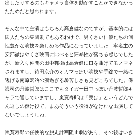
出したりするのもキャメラ自体を動かすことができなかっ
たためだと思われます。
そんな中で主演はもちろん高倉健なのですが、基本的には
囚人たちの集団劇でもあるわけで、男くさい俳優たちの個
性豊かな演技を楽しめる作品になっていました。牢名主の
安部徹はやくざ映画に比べると狂暴性が落ちる感じでした
が、新入り仲間の田中邦衛は高倉健に口を曲げてモノマネ
されますし、待田京介のオカマっぽい演技や手錠で一緒に
逃げる南原宏冶の濃過ぎる暑苦しさも見どころでした。保
護司の丹波哲郎はここでもタイガー田中っぽい丹波哲郎キ
ャラで通していますし、嵐寛寿郎は「実は」というどんで
ん返しの儲け役で、まあそういう役得がなけれな出演して
ないでしょうしね。
嵐寛寿郎の任侠的な脱走計画阻止劇があり、その後はいき