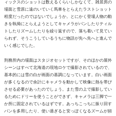
ィックスのショットは数えるくらいしかなくて、雑居房の
場面と雪原に遠のいていく馬車をとらえたラストショット
程度だったのではないでしょうか。とにかく登場人物の動
きを執拗にとらえようとしてキャメラがパンしたりティル
トしたりズームしたりを繰り返すので、落ち着いて見てい
られず、そうこうしているうちに物語が先へ先へと進んで
いく感じでした。
刑務所内の場面はスタジオセットですが、そのほかの屋外
シーンはすべて北海道の現地ロケで撮影されているので、
基本的には雪の白が画面の基調になっています。白い画面
が多くなるので余計にキャメラを動かして映像に熱を帯び
させる必要があったのでしょう。また雪の上で撮影してい
るためにドリーを使うことができず、キャメラは三脚で一
か所に固定されているはずです。あっちこっちに振り回す
パンを多用したり、使い過ぎると安っぽくなるズームが頻