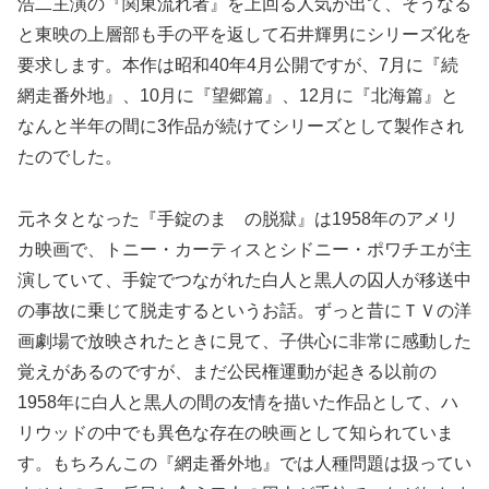
浩二主演の『関東流れ者』を上回る人気が出て、そうなる
と東映の上層部も手の平を返して石井輝男にシリーズ化を
要求します。本作は昭和40年4月公開ですが、7月に『続
網走番外地』、10月に『望郷篇』、12月に『北海篇』と
なんと半年の間に3作品が続けてシリーズとして製作され
たのでした。
元ネタとなった『手錠のまゝの脱獄』は1958年のアメリ
カ映画で、トニー・カーティスとシドニー・ポワチエが主
演していて、手錠でつながれた白人と黒人の囚人が移送中
の事故に乗じて脱走するというお話。ずっと昔にＴＶの洋
画劇場で放映されたときに見て、子供心に非常に感動した
覚えがあるのですが、まだ公民権運動が起きる以前の
1958年に白人と黒人の間の友情を描いた作品として、ハ
リウッドの中でも異色な存在の映画として知られていま
す。もちろんこの『網走番外地』では人種問題は扱ってい