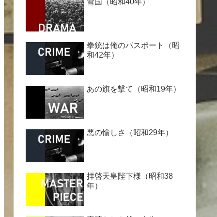
雪国（昭和40年）
拳銃は俺のパスポート（昭
和42年）
あの旗を撃て（昭和19年）
悪の愉しさ（昭和29年）
拝啓天皇陛下様（昭和38
年）