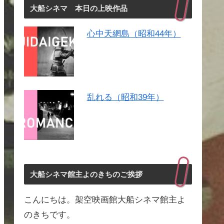
大船シネマ 本日の上映作品
心中天網島（昭和44年）
乱れる（昭和39年）
大船シネマ館主よのきちのご挨拶
こんにちは。架空映画館大船シネマ館主よ
のきちです。