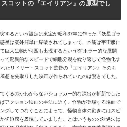
・スコットの『エイリアン』の原型でし
突するという設定は東宝が昭和37年に作った『妖星ゴラ
惑星は案外簡単に爆破されてしまって、本筋は宇宙服に
て巨大生物が何匹も出現するというSFホラー的な展開
って驚異的なスピードで細胞分裂を繰り返して怪物化す
表されたリドリー・スコット監督の『エイリアン』そのも
の着想を先取りした映画が作られていたのは驚きでした。
てくるのかわからないショッカー的な演出が斬新でした
ばアクション映画の手法に近く、怪物が登場する場面で
ングしてつなぐことによって、怪物自体の動きにはスピ
か切迫感を表現していました。とはいうものの対処法は