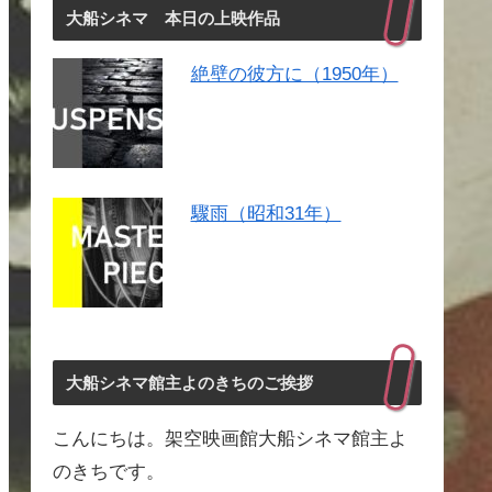
大船シネマ 本日の上映作品
絶壁の彼方に（1950年）
驟雨（昭和31年）
大船シネマ館主よのきちのご挨拶
こんにちは。架空映画館大船シネマ館主よ
のきちです。