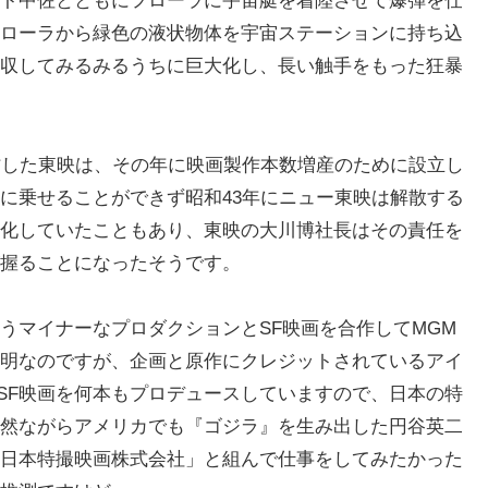
ト中佐とともにフローラに宇宙艇を着陸させて爆弾を仕
ローラから緑色の液状物体を宇宙ステーションに持ち込
収してみるみるうちに巨大化し、長い触手をもった狂暴
作した東映は、その年に映画製作本数増産のために設立し
に乗せることができず昭和43年にニュー東映は解散する
化していたこともあり、東映の大川博社長はその責任を
握ることになったそうです。
うマイナーなプロダクションとSF映画を合作してMGM
明なのですが、企画と原作にクレジットされているアイ
級SF映画を何本もプロデュースしていますので、日本の特
然ながらアメリカでも『ゴジラ』を生み出した円谷英二
日本特撮映画株式会社」と組んで仕事をしてみたかった