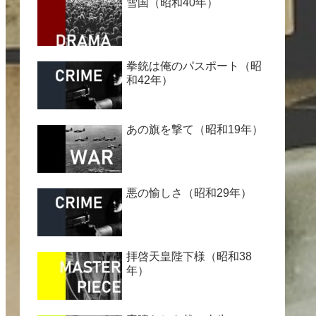
雪国（昭和40年）
拳銃は俺のパスポート（昭
和42年）
あの旗を撃て（昭和19年）
悪の愉しさ（昭和29年）
拝啓天皇陛下様（昭和38
年）