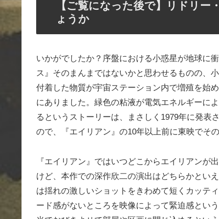
【ご覧になった後で】リドリー
ょうか
いかがでしたか？序盤における小惑星が地球に衝
ス』そのまんまではないかと思わせるものの、小
付着した物質が宇宙ステーション内で増殖を始め
にありました。緑色の粘液が電気エネルギーによ
るというストーリーは、まさしく1979年に発
ので、『エイリアン』の10年以上前に東映でそ
『エイリアン』ではいつどこからエイリアンが出
けど、本作での深作欣二の演出はどちらかといえ
は揺れの激しいショットをきわめて短くカッティ
ード感がないところを映像によって緊迫感という