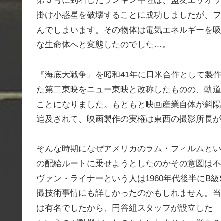
第３号に到着したランキン中佐は、盟友エリオッ
掛け小惑星を破壊することに成功しましたが、フ
んでしまいます。その物体は電気エネルギーを吸
な生命体へと変態したのでした…。
『海底大戦争』を昭和41年に日米合作として製
た第二東映をニュー東映と改称したものの、軌道
ことになりました。もともと映画産業自体が斜陽
追及されて、映画製作の実権は東西の撮影所長が
そんな時期になぜアメリカのラム・フィルムとい
の配給ルートに乗せようとしたのかその意図は不
ヴァン・ライナーという人は1960年代後半にB
撮技術事情にも詳しかったのかもしれません。当
は有名でしたから、円谷組スタッフが設立した「