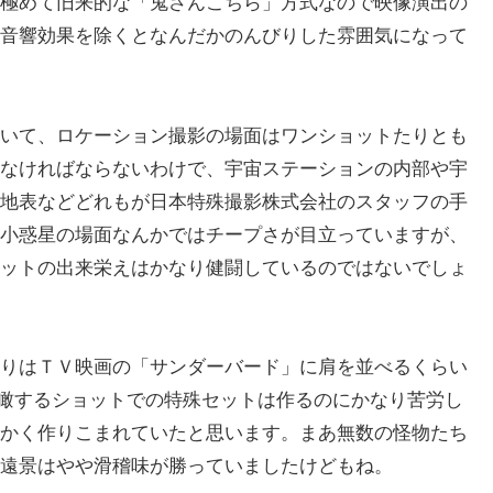
極めて旧来的な「鬼さんこちら」方式なので映像演出の
音響効果を除くとなんだかのんびりした雰囲気になって
いて、ロケーション撮影の場面はワンショットたりとも
なければならないわけで、宇宙ステーションの内部や宇
地表などどれもが日本特殊撮影株式会社のスタッフの手
小惑星の場面なんかではチープさが目立っていますが、
ットの出来栄えはかなり健闘しているのではないでしょ
りはＴＶ映画の「サンダーバード」に肩を並べるくらい
俯瞰するショットでの特殊セットは作るのにかなり苦労し
かく作りこまれていたと思います。まあ無数の怪物たち
遠景はやや滑稽味が勝っていましたけどもね。