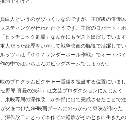
推測ですけど。
員白人というのがびっくりなのですが、主演級の俳優以
ャスティングが行われたそうです。主演のロバート・ホ
「ヒッチコック劇場」なんかにもゲスト出演しています
軍人だった経歴をいかして戦争映画の脇役で活躍してい
ルッツィは『００７サンダーボール作戦』でオートバイ
作の中ではいちばんのビッグネームでしょうか。
映のプログラムピクチャー番組を担当する位置にいまし
カゼ野郎 真昼の決斗』は文芸プロダクションにんじんく
、東映専属の深作欣二が外部に出て完成させたことで注
』が火をつけたSF映画ブームにのっかって東映が作った
、深作欣二にとって本作での経験がそのときに生きたの