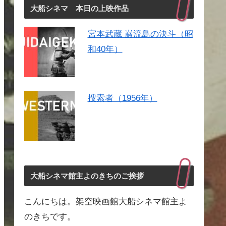
大船シネマ 本日の上映作品
宮本武蔵 巌流島の決斗（昭
和40年）
捜索者（1956年）
大船シネマ館主よのきちのご挨拶
こんにちは。架空映画館大船シネマ館主よ
のきちです。