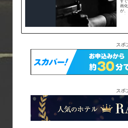
すぐ
画
が
の
ー
スポ
スポ