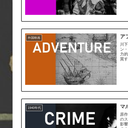
ア
外国映画
川
ン
力
賞
マ
1940年代
原
の
影