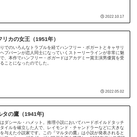
2022.10.17
フリカの女王（1951年）
下りでのいろんなトラブルを経てハンフリー・ボガートとキャサリ
・ヘプバーンが恋人同士になっていくストーリーラインが非常に魅
的で、本作でハンフリー・ボガードはアカデミー賞主演男優賞を受
することになったのでした。
2022.05.02
ルタの鷹（1941年)
作はダシール・ハメット。推理小説においてハードボイルドタッチ
スタイルを確立した人で、レイモンド・チャンドラーなどに大きな
響を与えた小説家です。この『マルタの鷹』は小説が発表されると