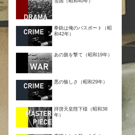
雪国（昭和40年）
拳銃は俺のパスポート（昭
和42年）
あの旗を撃て（昭和19年）
悪の愉しさ（昭和29年）
拝啓天皇陛下様（昭和38
年）