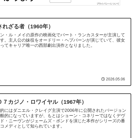
されざる者（1960年）
ラン・ル・メイの原作の映画化でバート・ランカスターが主演して
ます。主人公の妹役をオードリー・ヘプバーンが演じていて、彼女
とってキャリア唯一の西部劇出演作となりました。
2026.05.06
０７カジノ・ロワイヤル（1967年）
的にはダニエル・クレイグ主演で2006年に公開されたバージョン
一般的になっていますが、もとはショーン・コネリーではなくデヴ
ッド・ニーヴンがジェームズ・ボンドを演じた本作がシリーズの番
編コメディとして知られています。