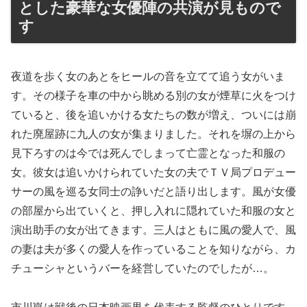
とした豪華な女優陣の共演が見もので
す
夜道を歩く女のあとをヒールの音を立てて追う女がいま
す。その様子を車の中から眺める別の女が煙草に火をつけ
ていると、後を追いかける女たちの数が増え、ついには崩
れた廃屋跡に九人の女が集まりました。それを塀の上から
見下ろすのは今では死んでしまって亡霊となった和服の
女。彼女は追いかけられていた女の夫でＴＶ局プロデュー
サーの風を巡る女同士の諍いだと語り出します。風が女優
の部屋から出ていくと、押し入れに隠れていた和服の女と
演出助手の女が出てきます。三人はともに風の愛人で、風
の妻は夫が多くの愛人を作っていることを知りながら、カ
チューシャというバーを経営していたのでしたが…。