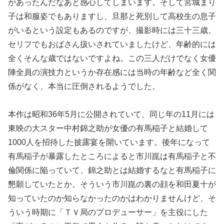
があったんだなあと感心してしまいます。そして宮城まり
子は和服姿でもありますし、旦那と死別して高校生の息子
がいるという設定もあるのですが、撮影時には三十三歳。
セリフでもおばさん扱いされていましたけど、年齢的には
全くそんな歳ではないですよね。この三人だけでなく女優
陣全員の演技力というか存在感には当時の年齢など全く関
係がなく、本当に圧倒されるようでした。
本作は昭和36年5月に公開されていて、同じ年の11月には
東映の大スター中村錦之助が女優の有馬稲子と結婚して
1000人を招待した披露宴を開いています。後年になって
有馬稲子が暴露したところによると市川崑は有馬稲子と不
倫関係に陥っていて、錦之助とは結婚するなと有馬稲子に
懇願していたとか。そういう市川崑の裏の顔を和田夏十が
知っていたのか知らなかったのかはわかりませんけど、そ
ういう時期に「ＴＶ局のプロデューサー」を主役にした