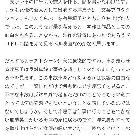
「妻がいるのに平気で愛人を作る」話を書いたわけです。
しかも女優の愛人として出演する岸恵子は「文芸プロダク
ションにんじんくらぶ」を有馬稲子とともに立ち上げた人
でした。このような背景を考えると、本作は作品としての
面白さもさることながら、製作の背景にあったであろうド
ロドロも踏まえて見るべき映画なのかなと思います。
だとするとラストシーンは実に象徴的ですね。車を走らせ
る岸恵子は反対車線で事故を起こして火だるまになってい
る車を見ます。この事故車をどう捉えるかは観客の自由な
のですが、一瞥しただけで何も気にせず岸恵子を見ると、
不幸な事故は反対車線で起きただけのことでこちらの道に
とっては何の問題でもないということを表しているのでは
ないでしょうか。そして岸恵子は仕事に行くこともできな
い船越英二がいる海岸の家に戻るのです。浮気男がすべて
を取り上げられて女優の飼い犬となって終わるというこの