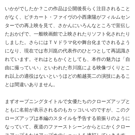
いかがでしたか？この作品は公開後長らく注目されること
がなく、ピチカート・ファイヴの小西康陽がフィルムセン
ターでの再上映を見て、さかんにいろんなところで宣伝し
たおかげで、一般映画館で上映されたりソフト化されたり
しました。さらにはＴＶドラマ化や舞台化までされるよう
になり、現在では市川崑の代表作のひとつとして再認識さ
れています。それはともかくとしても、本作の魅力は「自
由に撮っていい」といわれた市川崑による映像づくりとこ
れ以上の適役はないというほどの船越英二の演技にあるこ
とは間違いありません。
まずオープニングタイトルで女優たちのクローズアップと
ともに名前が表示されるのもカッコいいのですが、このク
ローズアップは本編のスタイルを予告する前振りのように
なっていて、夜道のファーストシーンからとにかくクロー