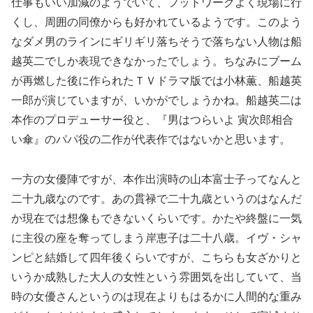
仕事もいい加減のようでいて、フットワークよく現場に行
くし、周囲の同僚からも好かれているようです。このよう
なダメ男のラインにギリギリ落ちそうで落ちない人物は船
越英二でしか表現できなかったでしょう。ちなみにブーム
が再燃した後に作られたＴＶドラマ版では小林薫、船越英
一郎が演じていますが、いかがでしょうかね。船越英二は
本作のプロデューサー役と、『男はつらいよ 寅次郎相合
い傘』のパパ役の二作が代表作ではないかと思います。
一方の女優陣ですが、本作出演時の山本富士子ってなんと
二十九歳なのです。あの貫禄で二十九歳というのはなんだ
か現在では想像もできないくらいです。かたや終盤に一気
に主役の座を奪ってしまう岸恵子は二十八歳。イヴ・シャ
ンピと結婚して四年後くらいですが、こちらも女ざかりと
いうか成熟した大人の女性という雰囲気を出していて、当
時の女優さんというのは現在よりもはるかに人間的な重み