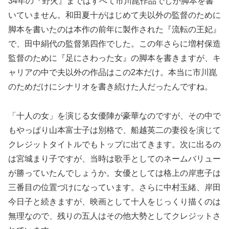
34年の『野火』まではすべて市川崑作品でしか脚本を書
いていません。和田夏十がはじめて夫以外の監督のために
脚本を書いたのは本作の前年に製作された『流転の王妃』
で、田中絹代の監督第四作でした。この年さらに増村保造
監督のために『足にさわった女』の脚本を書きますが、キ
ャリアの中で夫以外の作品はこの2本だけ。本当に市川崑
のためだけにシナリオを書き続けた人だったんですね。
「十人の女」を演じる女優陣が豪華なのですが、その中で
もやっぱり山本富士子は別格で、船越英二の妻役を演じて
クレジットタイトルでもトップに出てきます。次に出るの
は宮城まり子ですが、当時は歌手としてのネームバリュー
が勝っていたんでしょうか。女優としては格上の岸恵子は
三番目の位置づけになっています。さらに中村玉緒、岸田
今日子と続きますが、映画として十人をじっくり描くのは
無理なので、残りの五人はその他大勢としてクレジットさ