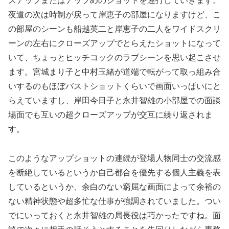
スアップまたはアップめのショットを連打していきます。
夜道の次は時制が戻って岸恵子の部屋になりますけど、こ
の部屋のシーンも船越英二と岸恵子の二人をワイドスクリ
ーンの左右にクローズアップでとらえたショットになって
いて、ちょっとヒッチコックのラブシーンを思い起こさせ
ます。宮城まり子と中村玉緒が道端で転がって取っ組み合
いするのもほぼバストショットくらいで画面いっぱいにと
らえていますし、岸田今日子と永井智雄の小部屋での面談
場面でも互いの超クローズアップが交互に繰り返されま
す。
このようなアップショットの連続が登場人物同士の交流感
を断絶しているというか自己都合を優先する個人主義を表
しているというか、余白のない窮屈な画面によって余裕の
ない精神状態や超多忙な仕事が強調されていました。つい
でにいっておくと永井智雄の局長役は巧かったですね。面