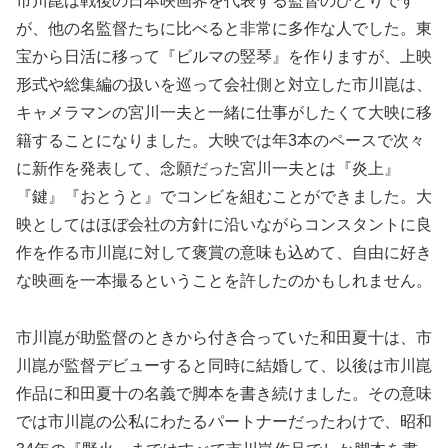
市川崑は戦後の日本映画界を代表する監督のひとりです
が、他の名監督たちに比べると非常に多作な人でした。東
宝から日活に移って『ビルマの竪琴』を作りますが、上映
形式や総集編の扱いを巡って会社側と対立した市川崑は、
キャメラマンの宮川一夫と一緒に仕事がしたくて大映に移
籍することになりました。大映では年3本のペースで次々
に新作を発表して、念願だった宮川一夫とは『炎上』
『鍵』『おとうと』でコンビを組むことができました。大
映としてはほぼ会社の方針に沿いながらコンスタントに良
作を作る市川崑に対して褒賞の意味も込めて、自由に好き
な映画を一本撮るということを許したのかもしれません。
市川崑が助監督のときから付き合っていた和田夏十は、市
川崑が監督デビューすると同時に結婚して、以後は市川崑
作品に和田夏十の名義で脚本を書き続けました。その意味
では市川崑の公私にわたるパートナーだったわけで、昭和