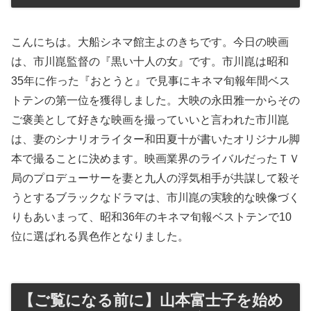
こんにちは。大船シネマ館主よのきちです。今日の映画
は、市川崑監督の『黒い十人の女』です。市川崑は昭和
35年に作った『おとうと』で見事にキネマ旬報年間ベス
トテンの第一位を獲得しました。大映の永田雅一からその
ご褒美として好きな映画を撮っていいと言われた市川崑
は、妻のシナリオライター和田夏十が書いたオリジナル脚
本で撮ることに決めます。映画業界のライバルだったＴＶ
局のプロデューサーを妻と九人の浮気相手が共謀して殺そ
うとするブラックなドラマは、市川崑の実験的な映像づく
りもあいまって、昭和36年のキネマ旬報ベストテンで10
位に選ばれる異色作となりました。
【ご覧になる前に】山本富士子を始め