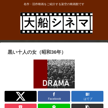
名作・旧作映画をご紹介する架空の映画館です
黒い十人の女（昭和36年）
Twitter
Facebook
はてブ