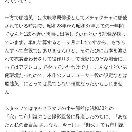
れています。
一方で船越英二は大映専属俳優としてメチャクチャに酷使
されている時期で、昭和28年から昭和37年までの十年間
でなんと120本近い映画に出演していたという記録が残っ
ています。単純計算すると一ヶ月に1本ですから、もちろ
んすべて主役ではありませんけど、そのたびに台本を渡さ
れて衣裳合わせをして役作りをして撮影にのぞみ場合によ
ってはアフレコまでやっていたわけです。こんなひどい労
働環境だったので、本作のプロデューサー役の設定などは
船越英二にとっては屁でもない程度だったかもしれませ
ん。
スタッフではキャメラマンの小林節雄は昭和33年の
『穴』で市川崑のもと撮影監督に昇進したのちに、『あな
たと私の合言葉 さよなら、今日は』『野火』でも市川崑