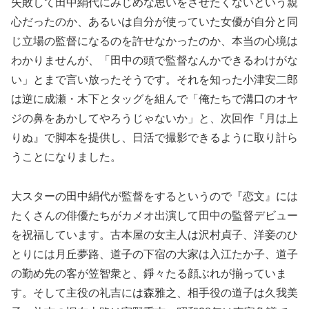
失敗して田中絹代にみじめな思いをさせたくないという親
心だったのか、あるいは自分が使っていた女優が自分と同
じ立場の監督になるのを許せなかったのか、本当の心境は
わかりませんが、「田中の頭で監督なんかできるわけがな
い」とまで言い放ったそうです。それを知った小津安二郎
は逆に成瀬・木下とタッグを組んで「俺たちで溝口のオヤ
ジの鼻をあかしてやろうじゃないか」と、次回作『月は上
りぬ』で脚本を提供し、日活で撮影できるように取り計ら
うことになりました。
大スターの田中絹代が監督をするというので『恋文』には
たくさんの俳優たちがカメオ出演して田中の監督デビュー
を祝福しています。古本屋の女主人は沢村貞子、洋妾のひ
とりには月丘夢路、道子の下宿の大家は入江たか子、道子
の勤め先の客が笠智衆と、錚々たる顔ぶれが揃っていま
す。そして主役の礼吉には森雅之、相手役の道子は久我美