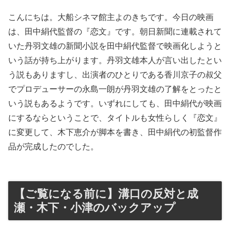
こんにちは。大船シネマ館主よのきちです。今日の映画
は、田中絹代監督の『恋文』です。朝日新聞に連載されて
いた丹羽文雄の新聞小説を田中絹代監督で映画化しようと
いう話が持ち上がります。丹羽文雄本人が言い出したとい
う説もありますし、出演者のひとりである香川京子の叔父
でプロデューサーの永島一朗が丹羽文雄の了解をとったと
いう説もあるようです。いずれにしても、田中絹代が映画
にするならということで、タイトルも女性らしく『恋文』
に変更して、木下恵介が脚本を書き、田中絹代の初監督作
品が完成したのでした。
【ご覧になる前に】溝口の反対と成
瀬・木下・小津のバックアップ