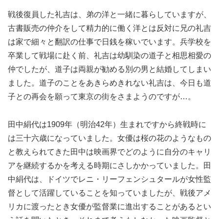
戦後復員した礼吉は、弟の洋と一緒に暮らしていますが、
古書販売の仲介をして精力的に働く洋とは反対に兄の礼吉
は家で細々と翻訳の仕事で日銭を稼いでいます。兵学校を
卒業して戦場に赴く前、礼吉は幼馴染の道子と相思相愛の
仲でしたが、道子は両親が勧める別の男と結婚してしまい
ました。道子のことをあきらめきれない礼吉は、今日も道
子との再会を願って東京の街をさまようのですが…。
田中絹代は1909年（明治42年）生まれですから終戦時に
は三十六歳になっていました。女優は桜の花のようなもの
と教えられてきた田中は映画界でどのように自分のキャリ
アを継続するかを考える時期にさしかかっていました。田
中絹代は、ドイツでレニ・リーフェンシュタールが女性監
督として活躍していることを知っていましたが、戦後アメ
リカに渡ったとき女優が監督業に進出することがあるとい