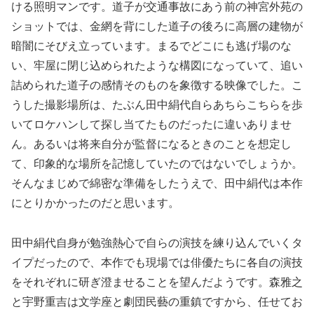
ける照明マンです。道子が交通事故にあう前の神宮外苑の
ショットでは、金網を背にした道子の後ろに高層の建物が
暗闇にそびえ立っています。まるでどこにも逃げ場のな
い、牢屋に閉じ込められたような構図になっていて、追い
詰められた道子の感情そのものを象徴する映像でした。こ
うした撮影場所は、たぶん田中絹代自らあちらこちらを歩
いてロケハンして探し当てたものだったに違いありませ
ん。あるいは将来自分が監督になるときのことを想定し
て、印象的な場所を記憶していたのではないでしょうか。
そんなまじめで綿密な準備をしたうえで、田中絹代は本作
にとりかかったのだと思います。
田中絹代自身が勉強熱心で自らの演技を練り込んでいくタ
イプだったので、本作でも現場では俳優たちに各自の演技
をそれぞれに研ぎ澄ませることを望んだようです。森雅之
と宇野重吉は文学座と劇団民藝の重鎮ですから、任せてお