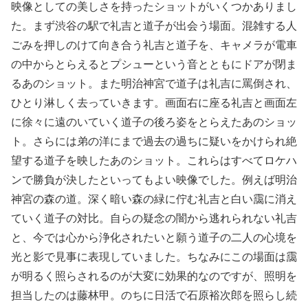
映像としての美しさを持ったショットがいくつかありまし
た。まず渋谷の駅で礼吉と道子が出会う場面。混雑する人
ごみを押しのけて向き合う礼吉と道子を、キャメラが電車
の中からとらえるとプシューという音とともにドアが閉ま
るあのショット。また明治神宮で道子は礼吉に罵倒され、
ひとり淋しく去っていきます。画面右に座る礼吉と画面左
に徐々に遠のいていく道子の後ろ姿をとらえたあのショッ
ト。さらには弟の洋にまで過去の過ちに疑いをかけられ絶
望する道子を映したあのショット。これらはすべてロケハ
ンで勝負が決したといってもよい映像でした。例えば明治
神宮の森の道。深く暗い森の緑に佇む礼吉と白い靄に消え
ていく道子の対比。自らの疑念の闇から逃れられない礼吉
と、今では心から浄化されたいと願う道子の二人の心境を
光と影で見事に表現していました。ちなみにこの場面は靄
が明るく照らされるのが大変に効果的なのですが、照明を
担当したのは藤林甲。のちに日活で石原裕次郎を照らし続