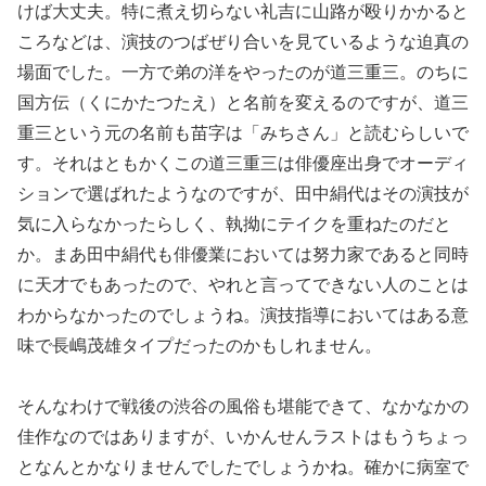
けば大丈夫。特に煮え切らない礼吉に山路が殴りかかると
ころなどは、演技のつばぜり合いを見ているような迫真の
場面でした。一方で弟の洋をやったのが道三重三。のちに
国方伝（くにかたつたえ）と名前を変えるのですが、道三
重三という元の名前も苗字は「みちさん」と読むらしいで
す。それはともかくこの道三重三は俳優座出身でオーディ
ションで選ばれたようなのですが、田中絹代はその演技が
気に入らなかったらしく、執拗にテイクを重ねたのだと
か。まあ田中絹代も俳優業においては努力家であると同時
に天才でもあったので、やれと言ってできない人のことは
わからなかったのでしょうね。演技指導においてはある意
味で長嶋茂雄タイプだったのかもしれません。
そんなわけで戦後の渋谷の風俗も堪能できて、なかなかの
佳作なのではありますが、いかんせんラストはもうちょっ
となんとかなりませんでしたでしょうかね。確かに病室で