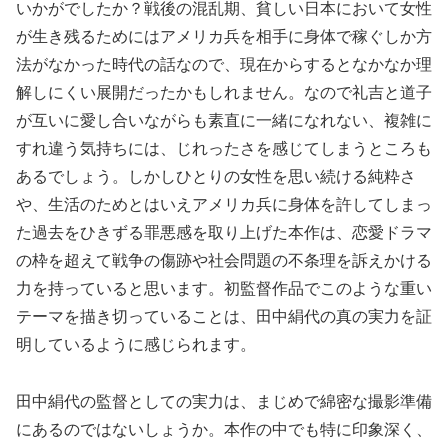
いかがでしたか？戦後の混乱期、貧しい日本において女性
が生き残るためにはアメリカ兵を相手に身体で稼ぐしか方
法がなかった時代の話なので、現在からするとなかなか理
解しにくい展開だったかもしれません。なので礼吉と道子
が互いに愛し合いながらも素直に一緒になれない、複雑に
すれ違う気持ちには、じれったさを感じてしまうところも
あるでしょう。しかしひとりの女性を思い続ける純粋さ
や、生活のためとはいえアメリカ兵に身体を許してしまっ
た過去をひきずる罪悪感を取り上げた本作は、恋愛ドラマ
の枠を超えて戦争の傷跡や社会問題の不条理を訴えかける
力を持っていると思います。初監督作品でこのような重い
テーマを描き切っていることは、田中絹代の真の実力を証
明しているように感じられます。
田中絹代の監督としての実力は、まじめで綿密な撮影準備
にあるのではないしょうか。本作の中でも特に印象深く、