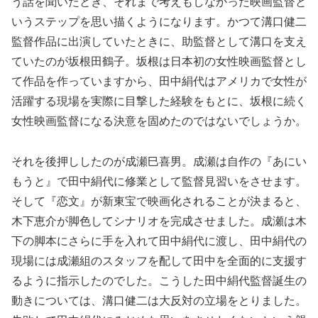
う話を聞いたとき、それまで考えもしなかった映画監督と
いうステップを思い描くようになります。かつて溝口健二
監督作品に出演していたときに、助監督として溝口を支え
ていたのが坂根田鶴子。坂根は日本初の女性映画監督とし
て作品を作っていますから、田中絹代はアメリカで女性が
活躍する現場を実際に目撃した経験をもとに、坂根に続く
女性映画監督になる決意を固めたのではないでしょうか。
それを後押ししたのが成瀬巳喜男。成瀬は自作の『あにい
もうと』で田中絹代に修業として監督見習いをさせます。
そして『恋文』が新東宝で映画化されることが決まると、
木下恵介が脚色してシナリオを完成させました。成瀬は木
下の脚本にさらに手を入れて田中絹代に渡し、田中絹代の
現場には成瀬組のスタッフを配して田中を全面的に支援す
るように指示したのでした。こうした田中絹代監督誕生の
動きについては、溝口健二は大反対の立場をとりました。