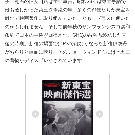
子、礼吉の旧友山路は宇野重吉。昭和28年は東宝争議で
最も激しかった第三次争議の年。多くの俳優たちが東宝を
離れて映画製作に取り組んでいたことも、プラスに働いた
のかもしれません。そして前年秋のサンフランシスコ講和
条約で日本の主権が回復され、GHQの占領も終結した直
後の時期。新宿の場面ではPXではなくなった新宿伊勢丹
がちらりと画面に映り、そのショーウィンドウには七五三
の着物がディスプレイされています。