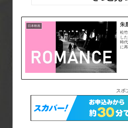
朱
日本映画
松
し
時
に
スポ