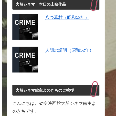
大船シネマ 本日の上映作品
八つ墓村（昭和52年）
人間の証明（昭和52年）
大船シネマ館主よのきちのご挨拶
こんにちは。架空映画館大船シネマ館主よ
のきちです。