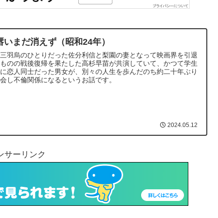
唇いまだ消えず（昭和24年）
竹三羽烏のひとりだった佐分利信と梨園の妻となって映画界を引退
たものの戦後復帰を果たした高杉早苗が共演していて、かつて学生
代に恋人同士だった男女が、別々の人生を歩んだのち約二十年ぶり
再会し不倫関係になるというお話です。
2024.05.12
ンサーリンク