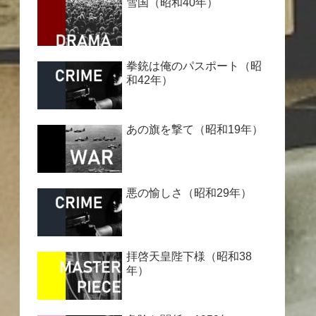
雪国（昭和40年）
拳銃は俺のパスポート（昭
和42年）
あの旗を撃て（昭和19年）
悪の愉しさ（昭和29年）
拝啓天皇陛下様（昭和38
年）