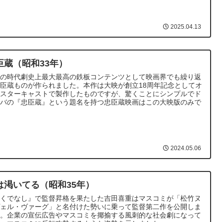
2025.04.13
臣蔵（昭和33年）
本の時代劇史上最大最高の鉄板コンテンツとして映画界でも繰り返
臣蔵ものが作られました。本作は大映が創立18周年記念としてオ
ルスターキャストで製作したものですが、驚くことにシンプルでド
ズバの『忠臣蔵』という題名を持つ忠臣蔵映画はこの大映版のみで
。
2024.05.06
は渇いてる（昭和35年）
ろくでなし』で監督昇格を果たした吉田喜重はマスコミが「松竹ヌ
ヴェル・ヴァーグ」と名付けた勢いに乗って監督第二作を公開しま
た。企業の宣伝広告やマスコミを揶揄する風刺的な社会劇になって