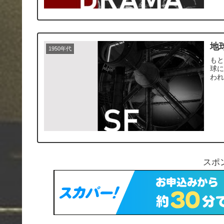
地
1950年代
もと
球
わ
スポ