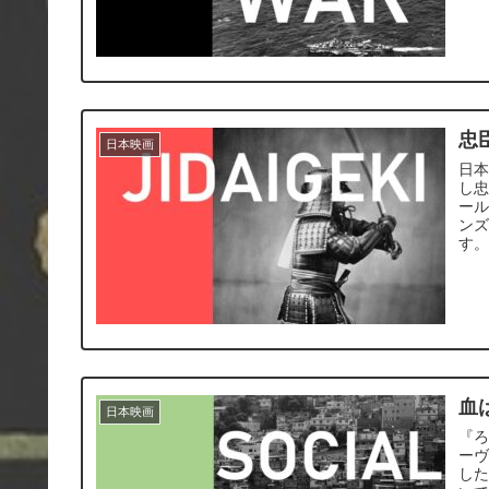
忠
日本映画
日
し忠
ー
ン
す
血
日本映画
『
ー
し