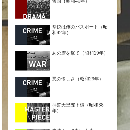
雪国（昭和40年）
拳銃は俺のパスポート（昭
和42年）
あの旗を撃て（昭和19年）
悪の愉しさ（昭和29年）
拝啓天皇陛下様（昭和38
年）