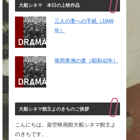
大船シネマ 本日の上映作品
三人の妻への手紙（1949
年）
華岡青洲の妻（昭和42年）
大船シネマ館主よのきちのご挨拶
こんにちは。架空映画館大船シネマ館主よ
のきちです。