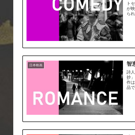
ト
が
ら
智
日本映画
詩
抄」
作
品