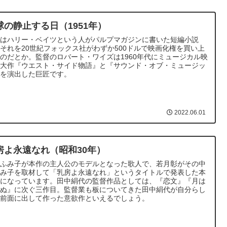
球の静止する日（1951年）
作はハリー・ベイツという人がパルプマガジンに書いた短編小説
それを20世紀フォックス社がわずか500ドルで映画化権を買い上
のだとか。監督のロバート・ワイズは1960年代にミュージカル映
の大作『ウエスト・サイド物語』と『サウンド・オブ・ミュージッ
』を演出した巨匠です。
2022.06.01
房よ永遠なれ（昭和30年）
城ふみ子が本作の主人公のモデルとなった歌人で、若月彰がその中
ふみ子を取材して「乳房よ永遠なれ」というタイトルで発表した本
元になっています。田中絹代の監督作品としては、『恋文』『月は
りぬ』に次ぐ三作目。監督業も板についてきた田中絹代が自分らし
を前面に出して作った意欲作といえるでしょう。