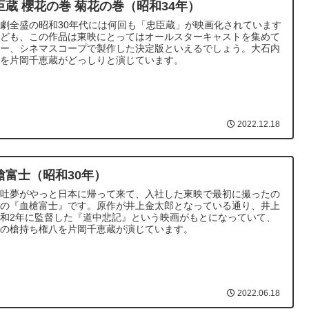
臣蔵 櫻花の巻 菊花の巻（昭和34年）
劇全盛の昭和30年代には何回も「忠臣蔵」が映画化されています
れども、この作品は東映にとってはオールスターキャストを集めて
ラー、シネマスコープで製作した決定版といえるでしょう。大石内
助を片岡千恵蔵がどっしりと演じています。
2022.12.18
槍富士（昭和30年）
田吐夢がやっと日本に帰って来て、入社した東映で最初に撮ったの
この『血槍富士』です。原作が井上金太郎となっている通り、井上
和2年に監督した『道中悲記』という映画がもとになっていて、
役の槍持ち権八を片岡千恵蔵が演じています。
2022.06.18