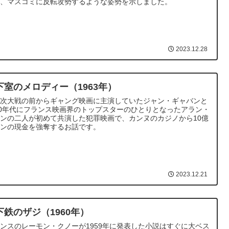
て、マスコミに反転攻勢するような姿勢を示しました。
2023.12.28
下室のメロディー（1963年）
二次大戦の前からギャング映画に主演していたジャン・ギャバンと
60年代にフランス映画界のトップスターのひとりとなったアラン・
ンの二人が初めて共演した犯罪映画で、カンヌのカジノから10億
ランの現金を強奪するお話です。
2023.12.21
下鉄のザジ（1960年）
ンスのレーモン・クノーが1959年に発表した小説はすぐに大ベス