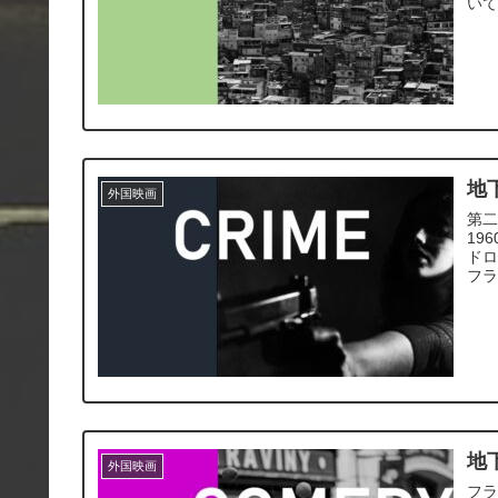
い
地
外国映画
第
19
ドロ
フ
地
外国映画
フラ