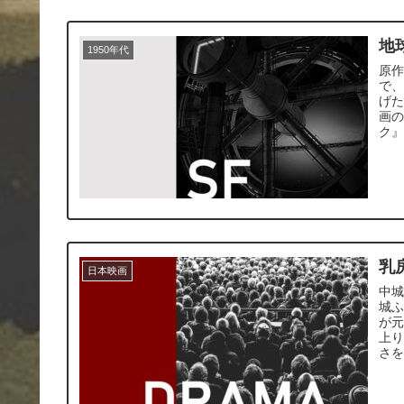
地
1950年代
原
で、
げた
画
ク
乳
日本映画
中
城
が
上
さ