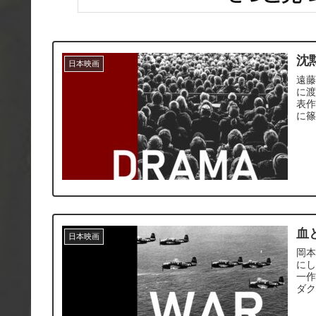
沈黙
日本映画
遠
に
表
に
血
日本映画
岡
に
一
ダ