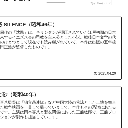
 SILENCE（昭和46年）
藤周作の「沈黙」は、キリシタンが弾圧されていた江戸初期の日本
渡来するイエズス会の司教を主人公とした小説。戦後日本文学の代
作のひとつとして現在でも読み継がれていて、本作は出版の五年後
篠田正浩が監督したものです。
2025.04.20
と砂（昭和40年）
本喜八監督は『独立愚連隊』など中国大陸の荒涼とした土地を舞台
した戦争映画を一貫して撮っていまして、本作もその系譜にあたる
作です。主演は岡本喜八と盟友関係にあった三船敏郎で、三船プロ
クションが製作も担当しています。