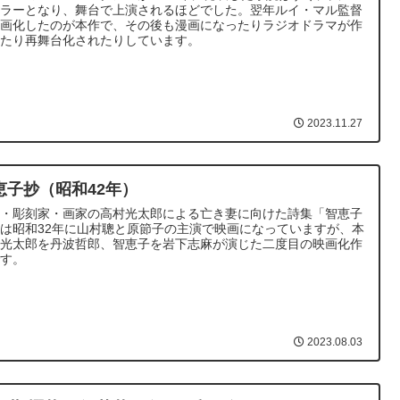
セラーとなり、舞台で上演されるほどでした。翌年ルイ・マル監督
映画化したのが本作で、その後も漫画になったりラジオドラマが作
れたり再舞台化されたりしています。
2023.11.27
恵子抄（昭和42年）
人・彫刻家・画家の高村光太郎による亡き妻に向けた詩集「智恵子
は昭和32年に山村聰と原節子の主演で映画になっていますが、本
は光太郎を丹波哲郎、智恵子を岩下志麻が演じた二度目の映画化作
です。
2023.08.03