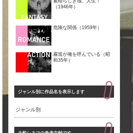
素晴らしき哉、人生！
（1946年）
危険な関係（1959年）
霧笛が俺を呼んでいる（昭
和35年）
ジャンル別に作品名を表示します
ジャンル別
大船シネマの参考文献です