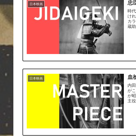
忠
日本映画
時代
け
カ
蔵
血
日本映画
内
が
が昭
主