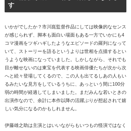
す
いかがでしたか？市川崑監督作品にしては映像的なセンス
が感じられず、脚本も面白い場面もある一方でいかにも4
コマ漫画をツギハギしたようなエピソードの羅列になって
いて、ストーリーを語るというよりは世相を点描するとい
うような映画になっていました。しかしながら、それでも
目が離せないのは東宝を代表する映画俳優たちが次から次
へと続々登場してくるので、この人も出てるしあの人もい
るみたいな見方をしているうちに、あっという間に100分
弱の時間が経過してしまいました。まだみんな若いときの
出演作なので、余計に本作以降の活躍ぶりが想起されて嬉
しい気分になるのかもしれません。
伊藤雄之助は主演とはいいながらもいつもの怪演ではなく