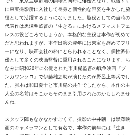
です。東京宝塚劇場の開場と同時に俳優となり、戦後すぐ
に東宝撮影所に入社して長身と個性的な容姿を生かした脇
役として活躍するようになりました。脇役としての当時の
代表作は黒澤明監督の『生きる』におけるメフィストフェ
レスの役どころでしょうか。本格的な主役は本作が初めて
だと思われますが、本作出演の翌年には東宝を辞めてフリ
ーになり、映画会社の枠にとらわれることなく、個性派俳
優として多くの映画監督に重用されることになります。ち
なみに昭和26年に公開された市川崑監督の戦争映画『ブ
ンガワンソロ』で伊藤雄之助が演じたのが野呂上等兵でし
た。脚本は和田夏十と市川崑の共作でしたから、本作の主
人公の名前はそこからそのまま引用されたのかもしれませ
んね。
スタッフ陣もなかなかすごくて、撮影の中井朝一は黒澤映
画のキャメラマンとして有名で、本作の前年には『生き