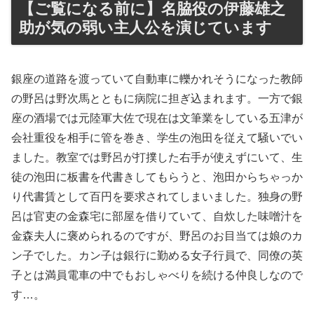
【ご覧になる前に】名脇役の伊藤雄之
助が気の弱い主人公を演じています
銀座の道路を渡っていて自動車に轢かれそうになった教師
の野呂は野次馬とともに病院に担ぎ込まれます。一方で銀
座の酒場では元陸軍大佐で現在は文筆業をしている五津が
会社重役を相手に管を巻き、学生の泡田を従えて騒いでい
ました。教室では野呂が打撲した右手が使えずにいて、生
徒の泡田に板書を代書きしてもらうと、泡田からちゃっか
り代書賃として百円を要求されてしまいました。独身の野
呂は官吏の金森宅に部屋を借りていて、自炊した味噌汁を
金森夫人に褒められるのですが、野呂のお目当ては娘のカ
ン子でした。カン子は銀行に勤める女子行員で、同僚の英
子とは満員電車の中でもおしゃべりを続ける仲良しなので
す…。