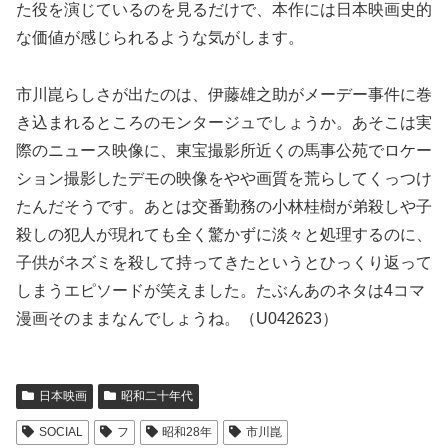
た役を演じているのを見るだけで、本作には日本映画史的
な価値が感じられるような気がします。
市川崑らしさが出たのは、伊藤雄之助がメーデー事件に巻
き込まれるところのモンタージュでしょうか。あそこは実
際のニュース映像に、東宝撮影所近くの馬事公苑でロケー
ション撮影したデモの映像をやや画質を荒らしてくっつけ
たんだそうです。あとは交番勤務の小林桂樹が弟殺しや子
殺しの犯人が現れても全く驚かずに淡々と処理するのに、
子供がネズミを殺して持ってきたというとひっくり返って
しまうエピソードが笑えました。たぶんあのネタは4コマ
漫画そのままなんでしょうね。（U042623）
日本映画
昭和二十年代
SOCIAL
フ
昭和28年
市川崑