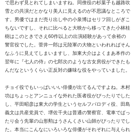
で思わず見とれてしまいますね。同僚役の杉葉子も越路吹
雪との共演だとかなり美人に見えるのが不思議なところで
す。男優ではまだ売り出し中の小泉博はセリフ回しがぎこ
ちないですし、それに比べると大映から移ってきた小林桂
樹はこのときでさえ60作以上の出演経験があって余裕の
警官役でした。菅井一郎は元陸軍の大物といわれればそん
なふうに見えてしまいますし、加東大介はよくまあ本作の
翌年に『七人の侍』の七郎次のような古女房役ができたも
んだなというくらい正反対の嫌味な役をやっていました。
チョイ役でもいっぱいいい俳優が出てるんですよね。木村
功はちょっとアンニュイな外れた医者役がぴったりでした
し、平田昭彦は東大の学生というセルフパロディ役、田島
義文は共産党員で、堺佐千夫は普通の警察官、電車でばっ
たり会う先輩の山形勲はうさんくさい山師がぴったりでし
た。本当にこんなにいろいろな俳優がそれぞれに与えられ