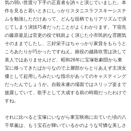
気の弱い世渡り下手の正直者を訥々と演じていました。本
作を見ると若いときにしっかりスタニスラフスキーシステ
ムを勉強しただけあって、どんな役柄でもリアリズムで演
じてしまう演技巧者だったことがよくわかります。下宿先
の藤原釜足は官吏の役で戦前よく演じた小市民的な雰囲気
そのままでしたし、三好栄子はちゃっかり家賃をもらうと
ころあたりが巧かったですねえ。娘役の越路吹雪は決して
美人ではありませんけど、昭和26年に宝塚歌劇団から東
宝に移ってきたばかりなので上層部からとりあえず主演女
優として起用しろみたいな指示があってのキャスティング
だったんでしょうか。自殺未遂の場面ではスリップ姿まで
披露していて、歌手として大成する前の時期だったわけで
すね。
それに比べると宝塚にいながら東宝映画に出ていた頃の八
千草薫は、もう宝石が輝いているかのような可憐な美しさ