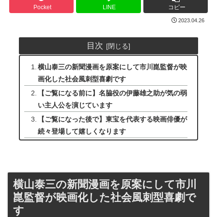
Pocket
LINE
コピー
2023.04.26
目次
横山泰三の新聞漫画を原案にして市川崑監督が映
画化した社会風刺型喜劇です
【ご覧になる前に】名脇役の伊藤雄之助が気の弱
い主人公を演じています
【ご覧になった後で】東宝を代表する映画俳優が
続々登場して嬉しくなります
横山泰三の新聞漫画を原案にして市川
崑監督が映画化した社会風刺型喜劇で
す