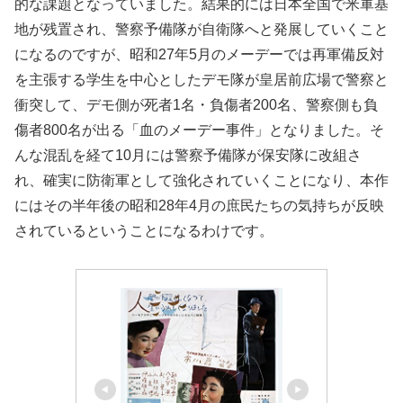
的な課題となっていました。結果的には日本全国で米軍基
地が残置され、警察予備隊が自衛隊へと発展していくこと
になるのですが、昭和27年5月のメーデーでは再軍備反対
を主張する学生を中心としたデモ隊が皇居前広場で警察と
衝突して、デモ側が死者1名・負傷者200名、警察側も負
傷者800名が出る「血のメーデー事件」となりました。そ
んな混乱を経て10月には警察予備隊が保安隊に改組さ
れ、確実に防衛軍として強化されていくことになり、本作
にはその半年後の昭和28年4月の庶民たちの気持ちが反映
されているということになるわけです。