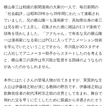
横山泰三は戦後の新聞漫画の大家の一人で、毎日新聞の
「社会戯評」は昭和29年から39年間にわたって連載され
ていました。兄の横山隆一も漫画家で、高知県出身の泰三
は兄を頼って上京し、召集された後に雑誌の1コマ漫画で
頭角を現わしました。「フクちゃん」で有名な兄の横山隆
一は漫画家になる前にはPCLに入ってアニメーション技術
を学んでいたということですから、市川崑がJOスタヂオ
に入社してアニメーター助手からスタートしたのを考える
と、横山泰三の原作は市川崑が監督する因縁のようなもの
があったのかもしれません。
本作にはたくさんの登場人物が出てきますが、実質的な主
人公は伊藤雄之助が演じる教師の野呂です。伊藤雄之助は
歌舞伎役者の初代澤村宗之助の次男として生まれ、舞台で
倒れた父を早くに亡くしたために親戚から冷遇されたそう