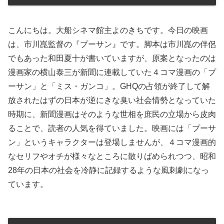
こんにちは。大船シネマ館主よのきちです。今日の映画
は、市川崑監督の『プーサン』です。脚本は市川崑の伴侶
でもあった和田夏十が書いていますが、原案となったのは
漫画家の横山泰三が新聞に連載していた４コマ漫画の「プ
ーサン」と「ミス・ガンコ」。GHQの占領が終了して解
放されたはずの日本が逆にきな臭い社会情勢となっていた
時期に、新聞漫画はそのような世相を庶民の立場から皮肉
ることで、読者の人気を得ていました。映画には「プーサ
ン」というキャラクターは登場しませんが、４コマ漫画的
なセリフやオチが様々なところに散りばめられつつ、昭和
28年の日本の社会を冷静に記録するような風刺劇になっ
ています。