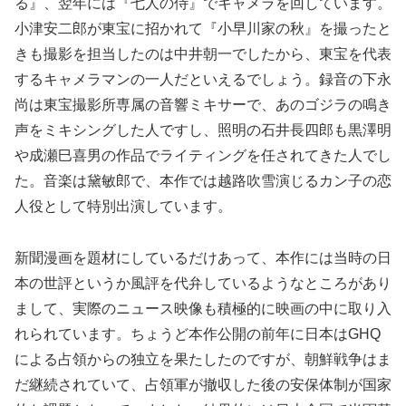
る』、翌年には『七人の侍』でキャメラを回しています。
小津安二郎が東宝に招かれて『小早川家の秋』を撮ったと
きも撮影を担当したのは中井朝一でしたから、東宝を代表
するキャメラマンの一人だといえるでしょう。録音の下永
尚は東宝撮影所専属の音響ミキサーで、あのゴジラの鳴き
声をミキシングした人ですし、照明の石井長四郎も黒澤明
や成瀬巳喜男の作品でライティングを任されてきた人でし
た。音楽は黛敏郎で、本作では越路吹雪演じるカン子の恋
人役として特別出演しています。
新聞漫画を題材にしているだけあって、本作には当時の日
本の世評というか風評を代弁しているようなところがあり
まして、実際のニュース映像も積極的に映画の中に取り入
れられています。ちょうど本作公開の前年に日本はGHQ
による占領からの独立を果たしたのですが、朝鮮戦争はま
だ継続されていて、占領軍が撤収した後の安保体制が国家