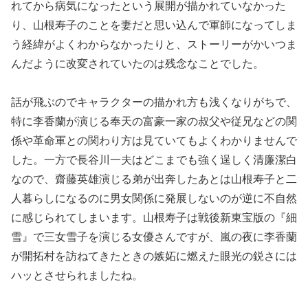
れてから病気になったという展開が描かれていなかった
り、山根寿子のことを妻だと思い込んで軍師になってしま
う経緯がよくわからなかったりと、ストーリーがかいつま
んだように改変されていたのは残念なことでした。
話が飛ぶのでキャラクターの描かれ方も浅くなりがちで、
特に李香蘭が演じる奉天の富豪一家の叔父や従兄などの関
係や革命軍との関わり方は見ていてもよくわかりませんで
した。一方で長谷川一夫はどこまでも強く逞しく清廉潔白
なので、齋藤英雄演じる弟が出奔したあとは山根寿子と二
人暮らしになるのに男女関係に発展しないのが逆に不自然
に感じられてしまいます。山根寿子は戦後新東宝版の『細
雪』で三女雪子を演じる女優さんですが、嵐の夜に李香蘭
が開拓村を訪ねてきたときの嫉妬に燃えた眼光の鋭さには
ハッとさせられましたね。