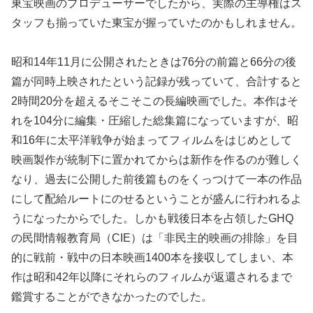
東宝映画のプロデューサーでしたから、実際の主導権はス
タッフも揃っていた東宝が握っていたのかもしれません。
昭和14年11月に公開されたときは76分の前篇と66分の後
篇が同時上映されたという記録が残っていて、合計すると
2時間20分を超えるそこそこの長編映画でした。本作はそ
れを104分に編集・圧縮した総集篇になっていますが、昭
和16年に太平洋戦争が始まってフィルムをはじめとして
映画製作が統制下に置かれてからは新作を作るのが難しく
なり、過去に公開した前後篇ものをくっつけて一本の作品
にして配給ルートにのせるということが盛んに行われるよ
うになったからでした。しかも戦後日本を占領したGHQ
の民間情報教育局（CIE）は「非民主的映画の排除」を目
的に戦前・戦中の日本映画1400本を接収してしまい、本
作は昭和42年以降にそれらのフィルムが返還されるまで
鑑賞することができなかったのでした。