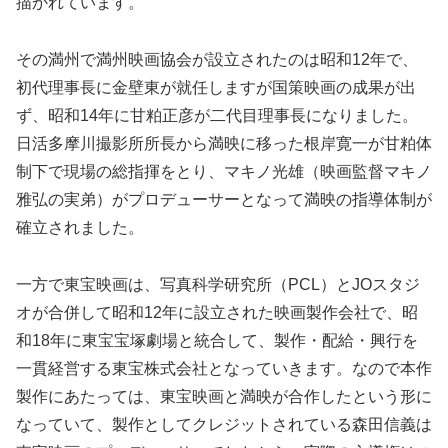
描かれています。
その満州で満州映画協会が設立されたのは昭和12年で、
初代理事長に金壁東が就任しますが国策映画の成果が出
ず、昭和14年に甘粕正彦が二代目理事長になりました。
日活多摩川撮影所所長から満映に移った根岸寛一が甘粕体
制下で現場の総指揮をとり、マキノ光雄（映画監督マキノ
雅弘の実弟）がプロデューサーとなって満映の指導体制が
確立されました。
一方で東宝映画は、写真科学研究所（PCL）とJOスタジ
オが合併して昭和12年に設立された映画製作会社で、昭
和18年に東宝宝塚劇場と統合して、製作・配給・興行を
一貫経営する東宝株式会社となっていきます。なので本作
製作にあたっては、東宝映画と満映が合作したという形に
なっていて、製作としてクレジットされている森田信義は