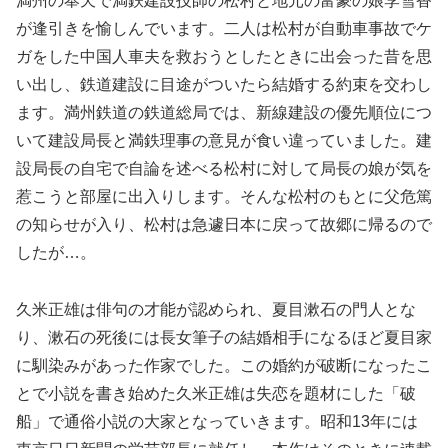
満州の奉天で満鉄建設技師の松村と地元の富豪の娘李雪香
が逢引きを愉しんでいます。二人は松村が自動車事故でケ
ガをした中国人車夫を救おうとしたときに出会った昔を思
い出し、鉄道建設に目途がついたら結婚する約束を交わし
ます。満州鉄道の鉄道総局では、新線建設の優先順位につ
いて建設局長と満鉄理事の意見が食い違っていました。建
設局長の自宅で自論を述べる松村に対して局長の娘が気を
惹こうと部屋に出入りします。そんな松村のもとに父危篤
の知らせが入り、松村は急遽日本に戻って故郷に帰るので
したが…。
久米正雄は俳句の才能が認められ、夏目漱石の門人とな
り、漱石の死後には長女筆子の結婚相手になるほど夏目家
に馴染みがあった作家でした。この婚約が破断になったこ
とで小説を書き始めた久米正雄は失恋を題材にした「破
船」で通俗小説の大家となっていきます。昭和13年には