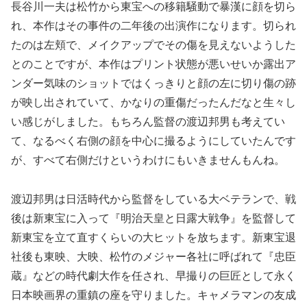
長谷川一夫は松竹から東宝への移籍騒動で暴漢に顔を切ら
れ、本作はその事件の二年後の出演作になります。切られ
たのは左頬で、メイクアップでその傷を見えないようした
とのことですが、本作はプリント状態が悪いせいか露出ア
ンダー気味のショットではくっきりと顔の左に切り傷の跡
が映し出されていて、かなりの重傷だったんだなと生々し
い感じがしました。もちろん監督の渡辺邦男も考えてい
て、なるべく右側の顔を中心に撮るようにしていたんです
が、すべて右側だけというわけにもいきませんもんね。
渡辺邦男は日活時代から監督をしている大ベテランで、戦
後は新東宝に入って『明治天皇と日露大戦争』を監督して
新東宝を立て直すくらいの大ヒットを放ちます。新東宝退
社後も東映、大映、松竹のメジャー各社に呼ばれて『忠臣
蔵』などの時代劇大作を任され、早撮りの巨匠として永く
日本映画界の重鎮の座を守りました。キャメラマンの友成