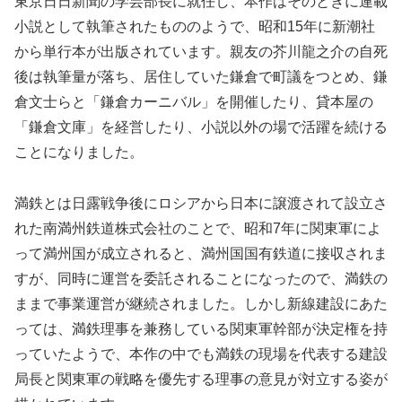
東京日日新聞の学芸部長に就任し、本作はそのときに連載
小説として執筆されたもののようで、昭和15年に新潮社
から単行本が出版されています。親友の芥川龍之介の自死
後は執筆量が落ち、居住していた鎌倉で町議をつとめ、鎌
倉文士らと「鎌倉カーニバル」を開催したり、貸本屋の
「鎌倉文庫」を経営したり、小説以外の場で活躍を続ける
ことになりました。
満鉄とは日露戦争後にロシアから日本に譲渡されて設立さ
れた南満州鉄道株式会社のことで、昭和7年に関東軍によ
って満州国が成立されると、満州国国有鉄道に接収されま
すが、同時に運営を委託されることになったので、満鉄の
ままで事業運営が継続されました。しかし新線建設にあた
っては、満鉄理事を兼務している関東軍幹部が決定権を持
っていたようで、本作の中でも満鉄の現場を代表する建設
局長と関東軍の戦略を優先する理事の意見が対立する姿が