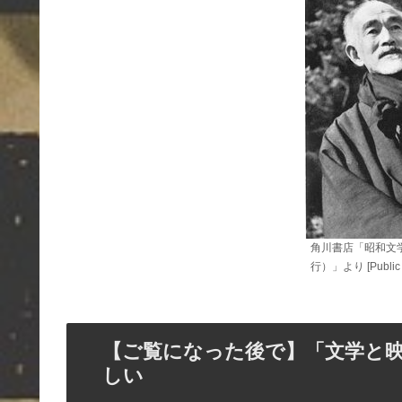
角川書店「昭和文学
行）」より [Public D
【ご覧になった後で】「文学と映
しい