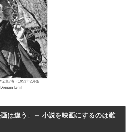
全集7巻（1953年2月発
omain Item]
画は違う」～ 小説を映画にするのは難