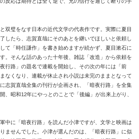
の反応は期待とは全く逆で、兄の信行を通じて断りの手
と双璧をなす日本の近代文学の代表作です。実際に夏目
了したら、志賀直哉にそのあとを継いでほしいと依頼し
して「時任謙作」を書き始めますが続かず、夏目漱石に
す。そんな話のあった十年後、雑誌「改造」から依頼を
夜行路」の題名で連載を開始し、その次の年には「前
まなくなり、連載が休止され小説は未完のままとなって
に志賀直哉全集の刊行が企画され、「暗夜行路」を全集
開、昭和12年にやっとのことで「後編」が出来上がり、
軍中に「暗夜行路」を読んだ小津ですが、文学と映画は
りませんでした。小津が選んだのは、「暗夜行路」に似