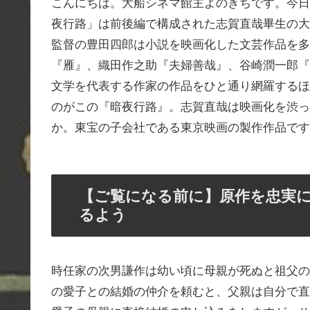
こんにちは。大船シネマ館主よのきちです。今日
夜行路」は前後編で構成された志賀直哉畢生の大
監督の豊田四郎は小説を映画化した文芸作品を多
『雁』、織田作之助『夫婦善哉』、谷崎潤一郎『
文学を代表する作家の作品をひと通り網羅するほ
のがこの『暗夜行路』。志賀直哉は映画化を渋っ
か。東宝の子会社である東京映画の製作作品です
【ご覧になる前に】原作を忠実
るよう
時任家の次男謙作は幼い頃に母親が死ぬと祖父の
の愛子との結婚の仲介を頼むと、父親は自分で直