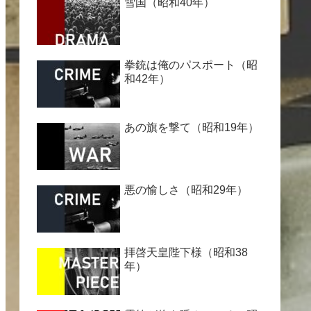
雪国（昭和40年）
拳銃は俺のパスポート（昭
和42年）
あの旗を撃て（昭和19年）
悪の愉しさ（昭和29年）
拝啓天皇陛下様（昭和38
年）