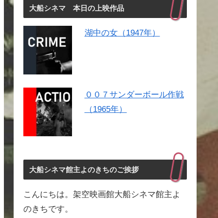
大船シネマ 本日の上映作品
湖中の女（1947年）
００７サンダーボール作戦
（1965年）
大船シネマ館主よのきちのご挨拶
こんにちは。架空映画館大船シネマ館主よ
のきちです。