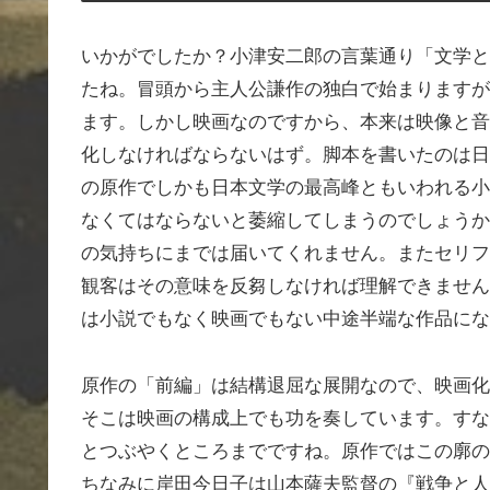
いかがでしたか？小津安二郎の言葉通り「文学と
たね。冒頭から主人公謙作の独白で始まりますが
ます。しかし映画なのですから、本来は映像と音
化しなければならないはず。脚本を書いたのは日
の原作でしかも日本文学の最高峰ともいわれる小
なくてはならないと萎縮してしまうのでしょうか
の気持ちにまでは届いてくれません。またセリフ
観客はその意味を反芻しなければ理解できません
は小説でもなく映画でもない中途半端な作品にな
原作の「前編」は結構退屈な展開なので、映画化
そこは映画の構成上でも功を奏しています。すな
とつぶやくところまでですね。原作ではこの廓の
ちなみに岸田今日子は山本薩夫監督の『戦争と人