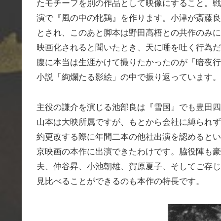
たモチーフを別の作品として映像にすること。戦
演で『風の中の牝鶏』を作ります。小津が斎藤良
とされ、このあと脚本は野田高梧との共作のみに
映画化されると聞いたとき、天に唾を吐く行為だ
腹に本当は生涯かけて撮りたかったのが「暗夜行
小説「絢爛たる影絵」の中で振り返っています。
主役の謙介を演じる池部良は『雪国』でも豊田四
山本は大映所属ですが、もとから会社に縛られず
約更改する際に年間二本の他社出演を認めるとい
京映画の本作に出演できたわけです。脇役陣も豪
夫、仲谷昇、小池朝雄、賀原夏子、そしてご存じ
見比べることができるのも本作の特長です。