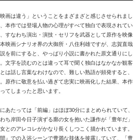
映画は違う」ということをまざまざと感じさせられまし
、本作では登場人物の心理がすべて独白で表現されてい
、すなわち演出・演技・セリフを武器として原作を映像
本映画シナリオ界の大御所・八住利雄ですが、志賀直哉
説を前にすると、やっぱり小説に書かれた原文通りにし
。文字を読むのとは違って耳で聞く独白はなかなか観客
とは話し言葉なわけなので、難しい熟語が頻発すると、
。原作に敬意を払い過ぎて忠実に映画化した結果、本作
ってしまったと思います。
にあたっては「前編」はほぼ30分にまとめられていて、
わち岸田今日子演ずる廓の女を抱いた謙作が「豊年だ」
女とのアレコレがかなり長くしつこく描かれています。
間』での入浴シーンで豊満な肢体を披露していて、「豊