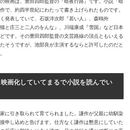
の映画は、豊田四郎監督の『暗夜行路』です。小説「暗
作で、約四半世紀にわたって書き上げられたものです。
く発表していて、石坂洋次郎『若い人』、森鴎外
猫と庄三と二人のをんな』、川端康成『雪国』など日本
どです。その豊田四郎監督の文芸路線の頂点ともいえる
たそうですが、池部良が主演するならと許可したのだと
。
に映画化していてまるで小説を読んでい
家に引き取られて育てられました。謙作が父親に幼馴染
接申し込めと告げます。仕方なく謙作は懇意にしていた