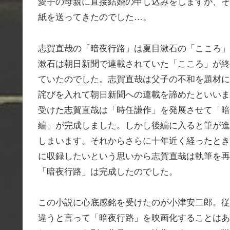
愛子の母親に直接結婚の申し込みをしますが、そ
紙を送ってきたのでした…。
志賀直哉の「暗夜行路」は夏目漱石の「こころ」
漱石は朝日新聞で連載されていた「こころ」が終
ていたのでした。志賀直哉は父子の不和を題材に
詫びを入れて朝日新聞への連載を諦めたといいま
受けた志賀直哉は「時任謙作」を発展させて「暗
編」が完成しました。しかし後編に入ると筆が進
しまいます。それからさらに十年近く経ったとき
に収録したいという思いから志賀直哉は執筆を再
「暗夜行路」は完成したのでした。
この小説に心底感銘を受けたのが小津安二郎。従
違うと言って「暗夜行路」を映画化することはあ