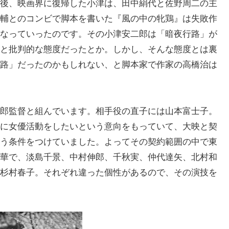
後、映画界に復帰した小津は、田中絹代と佐野周二の主
輔とのコンビで脚本を書いた『風の中の牝鶏』は失敗作
なっていったのです。その小津安二郎は「暗夜行路」が
と批判的な態度だったとか。しかし、そんな態度とは裏
路」だったのかもしれない、と脚本家で作家の高橋治は
郎監督と組んでいます。相手役の直子には山本富士子。
に女優活動をしたいという意向をもっていて、大映と契
う条件をつけていました。よってその契約範囲の中で東
華で、淡島千景、中村伸郎、千秋実、仲代達矢、北村和
杉村春子。それぞれ違った個性があるので、その演技を