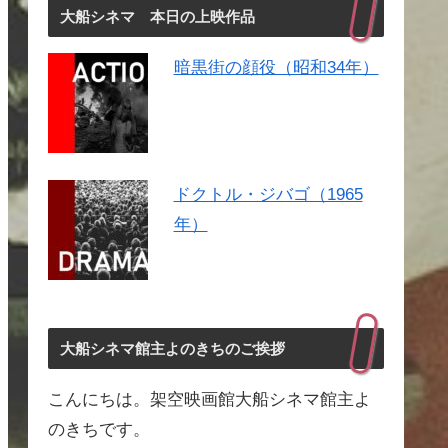
大船シネマ 本日の上映作品
暗黒街の顔役（昭和34年）
ドクトル・ジバゴ（1965
年）
大船シネマ館主よのきちのご挨拶
こんにちは。架空映画館大船シネマ館主よ
のきちです。