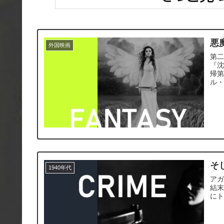
悪
外国映画
第二
『
帰
ル
そ
1940年代
ア
結
に