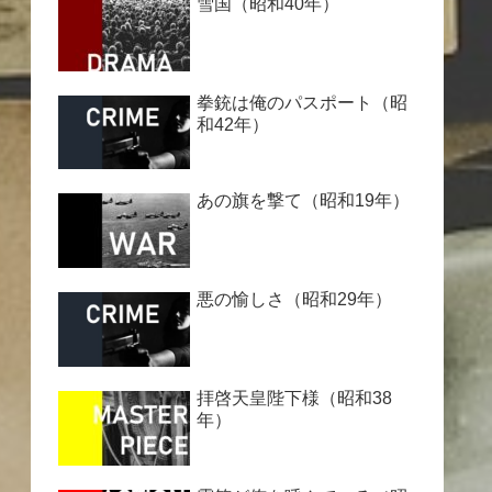
雪国（昭和40年）
拳銃は俺のパスポート（昭
和42年）
あの旗を撃て（昭和19年）
悪の愉しさ（昭和29年）
拝啓天皇陛下様（昭和38
年）