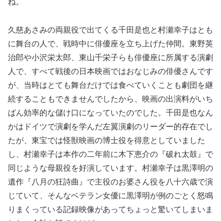
ね。
久慈あさみの両親役で出てくる千田是也と村瀬幸子はとも
に舞台の人で、戦時中に俳優座を立ち上げた仲間。東野英
治郎や小沢栄太郎、東山千栄子らも俳優座に所属する演劇
人で、すべて戦後の日本映画ではおなじみの俳優さんです
が、当時はとても舞台だけでは食べていくことも劇団を継
続することもできませんでしたから、映画の出演料がいち
ばん効率的な儲け口になっていたのでした。千田是也なん
かはドイツで演劇を学んだ左翼演劇のリーダー的存在でし
たが、東宝では怪獣映画の博士役を得意としていました
し、村瀬幸子は本作の二年前に木下恵介の『破れ太鼓』で
同じような母親役を好演しています。村瀬幸子は黒澤明の
遺作『八月の狂詩曲』で主役のお婆さん役を八十六歳で演
じていて、そんなベテラン女優に黒澤明が例のごとく怒鳴
りまくっている記録映像があってちょっと驚いてしまいま