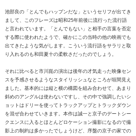
池部良の「とんでもハップンだな」というセリフが出てき
まして、このフレーズは昭和25年前後に流行った流行語
と言われています。「とんでもない」と相手の言葉を否定
する際に使われたようで、確かにこの当時の他の映画でも
出てきたような気がします。こういう流行語をサラリと取
り入れるのも和田夏十の柔軟さだったのでしょう。
それに比べると市川崑の演出は後年の才気走った映像セン
スを予感させるようなスタイリッシュなところが垣間見え
ました。基本的には縦と横の構図を組み合わせて、あまり
斜めのアングルは使わないですし、その中で強調したいシ
ョットはドリーを使ってトラックアップとトラックダウン
を混ぜ合わせていきます。本作は誠一と京子のデートシー
クエンスに入るとほとんどロケーション撮影になるので撮
影上の制約は多かったでしょうけど、序盤の京子の家での