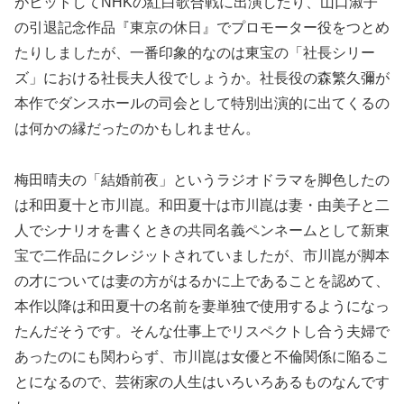
がヒットしてNHKの紅白歌合戦に出演したり、山口淑子
の引退記念作品『東京の休日』でプロモーター役をつとめ
たりしましたが、一番印象的なのは東宝の「社長シリー
ズ」における社長夫人役でしょうか。社長役の森繁久彌が
本作でダンスホールの司会として特別出演的に出てくるの
は何かの縁だったのかもしれません。
梅田晴夫の「結婚前夜」というラジオドラマを脚色したの
は和田夏十と市川崑。和田夏十は市川崑は妻・由美子と二
人でシナリオを書くときの共同名義ペンネームとして新東
宝で二作品にクレジットされていましたが、市川崑が脚本
の才については妻の方がはるかに上であることを認めて、
本作以降は和田夏十の名前を妻単独で使用するようになっ
たんだそうです。そんな仕事上でリスペクトし合う夫婦で
あったのにも関わらず、市川崑は女優と不倫関係に陥るこ
とになるので、芸術家の人生はいろいろあるものなんです