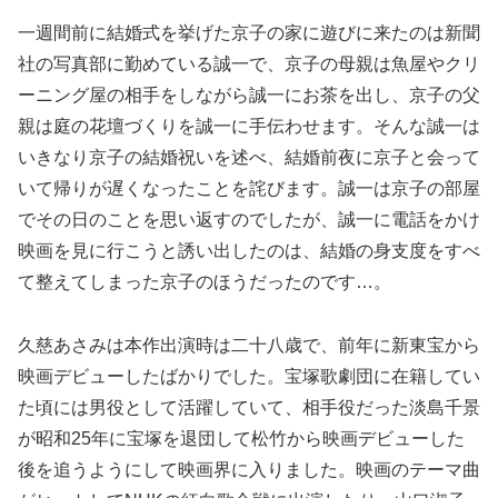
一週間前に結婚式を挙げた京子の家に遊びに来たのは新聞
社の写真部に勤めている誠一で、京子の母親は魚屋やクリ
ーニング屋の相手をしながら誠一にお茶を出し、京子の父
親は庭の花壇づくりを誠一に手伝わせます。そんな誠一は
いきなり京子の結婚祝いを述べ、結婚前夜に京子と会って
いて帰りが遅くなったことを詫びます。誠一は京子の部屋
でその日のことを思い返すのでしたが、誠一に電話をかけ
映画を見に行こうと誘い出したのは、結婚の身支度をすべ
て整えてしまった京子のほうだったのです…。
久慈あさみは本作出演時は二十八歳で、前年に新東宝から
映画デビューしたばかりでした。宝塚歌劇団に在籍してい
た頃には男役として活躍していて、相手役だった淡島千景
が昭和25年に宝塚を退団して松竹から映画デビューした
後を追うようにして映画界に入りました。映画のテーマ曲