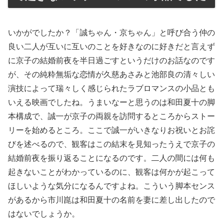
いかがでしたか？「誠ちゃん・京ちゃん」と呼び合う仲の
良い二人が互いに互いのことを好きなのに好きだと言えず
に京子の結婚前夜を半日過ごすというだけのお話なのです
が、その純粋無垢な恋情が久慈あさみと池部良の清々しい
演技によって瑞々しく感じられたラブロマンスの小品とも
いえる映画でしたね。うまいなーと思うのは和田夏十の脚
本構成で、誠一が京子の両親を訪問するところからストー
リーを始めるところ。ここで誠一がいきなりお祝いとお詫
びを述べるので、観客はこの結末を見知ったうえで京子の
結婚前夜を振り返ることになるのです。二人の間には何も
起きないことがわかっているのに、観客は何かが起こって
ほしいような気分になるんですよね。こういう脚本センス
があるから市川崑は和田夏十の名前を妻に差し出したので
はないでしょうか。