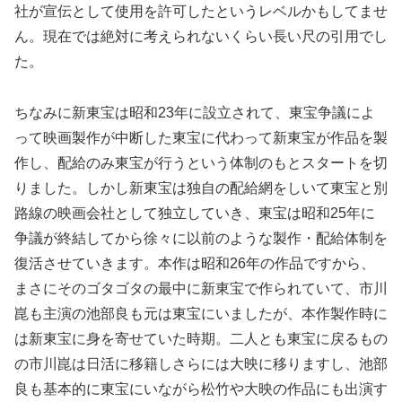
社が宣伝として使用を許可したというレベルかもしてませ
ん。現在では絶対に考えられないくらい長い尺の引用でし
た。
ちなみに新東宝は昭和23年に設立されて、東宝争議によ
って映画製作が中断した東宝に代わって新東宝が作品を製
作し、配給のみ東宝が行うという体制のもとスタートを切
りました。しかし新東宝は独自の配給網をしいて東宝と別
路線の映画会社として独立していき、東宝は昭和25年に
争議が終結してから徐々に以前のような製作・配給体制を
復活させていきます。本作は昭和26年の作品ですから、
まさにそのゴタゴタの最中に新東宝で作られていて、市川
崑も主演の池部良も元は東宝にいましたが、本作製作時に
は新東宝に身を寄せていた時期。二人とも東宝に戻るもの
の市川崑は日活に移籍しさらには大映に移りますし、池部
良も基本的に東宝にいながら松竹や大映の作品にも出演す