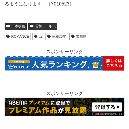
るようになります。（Y010523）
日本映画
昭和二十年代
ROMANCE
コ
昭和26年
市川崑
スポンサーリンク
スポンサーリンク