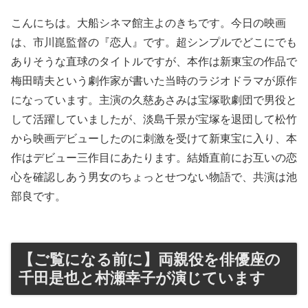
こんにちは。大船シネマ館主よのきちです。今日の映画
は、市川崑監督の『恋人』です。超シンプルでどこにでも
ありそうな直球のタイトルですが、本作は新東宝の作品で
梅田晴夫という劇作家が書いた当時のラジオドラマが原作
になっています。主演の久慈あさみは宝塚歌劇団で男役と
して活躍していましたが、淡島千景が宝塚を退団して松竹
から映画デビューしたのに刺激を受けて新東宝に入り、本
作はデビュー三作目にあたります。結婚直前にお互いの恋
心を確認しあう男女のちょっとせつない物語で、共演は池
部良です。
【ご覧になる前に】両親役を俳優座の
千田是也と村瀬幸子が演じています