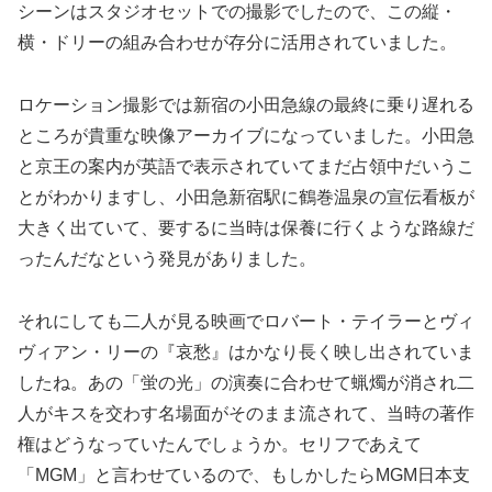
シーンはスタジオセットでの撮影でしたので、この縦・
横・ドリーの組み合わせが存分に活用されていました。
ロケーション撮影では新宿の小田急線の最終に乗り遅れる
ところが貴重な映像アーカイブになっていました。小田急
と京王の案内が英語で表示されていてまだ占領中だいうこ
とがわかりますし、小田急新宿駅に鶴巻温泉の宣伝看板が
大きく出ていて、要するに当時は保養に行くような路線だ
ったんだなという発見がありました。
それにしても二人が見る映画でロバート・テイラーとヴィ
ヴィアン・リーの『哀愁』はかなり長く映し出されていま
したね。あの「蛍の光」の演奏に合わせて蝋燭が消され二
人がキスを交わす名場面がそのまま流されて、当時の著作
権はどうなっていたんでしょうか。セリフであえて
「MGM」と言わせているので、もしかしたらMGM日本支