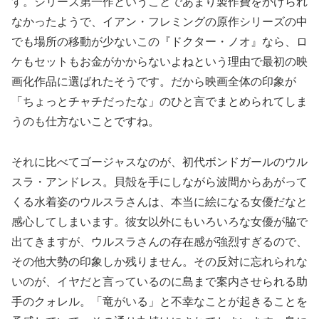
す。シリーズ第一作ということであまり製作費をかけられ
なかったようで、イアン・フレミングの原作シリーズの中
でも場所の移動が少ないこの『ドクター・ノオ』なら、ロ
ケもセットもお金がかからないよねという理由で最初の映
画化作品に選ばれたそうです。だから映画全体の印象が
「ちょっとチャチだったな」のひと言でまとめられてしま
うのも仕方ないことですね。
それに比べてゴージャスなのが、初代ボンドガールのウル
スラ・アンドレス。貝殻を手にしながら波間からあがって
くる水着姿のウルスラさんは、本当に絵になる女優だなと
感心してしまいます。彼女以外にもいろいろな女優が脇で
出てきますが、ウルスラさんの存在感が強烈すぎるので、
その他大勢の印象しか残りません。その反対に忘れられな
いのが、イヤだと言っているのに島まで案内させられる助
手のクォレル。「竜がいる」と不幸なことが起きることを