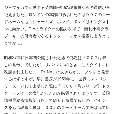
ジャマイカで活動する英国情報部の諜報員からの通信が途
絶えました。ロンドンの本部に呼ばれたのは００７のコー
ドネームをもつジェームズ・ボンド。ボンドはキングスト
ンに向かい、CIAのライターの協力を得て、離れ小島クラ
ブ・キーの所有者であるドクター・ノオを捜索しようとし
ますが…。
昭和37年に日本初公開されたときの邦題は「００７は殺
しの番号」でしたが、リバイバルのときにこのタイトルに
改題されました。「Dr. No」はあきらかに「ノウ」と発音
するはずですが、早川書房が1959年に「世界ミステリシ
リーズ」として出版した際に「《００７号シリーズ》ドク
ター・ノオ」の表記だったのが踏襲されたようです。英国
情報局秘密情報部（略してMI６）所属で殺しのライセン
スをもつ諜報部員は「００」のコードネームで呼ばれてい