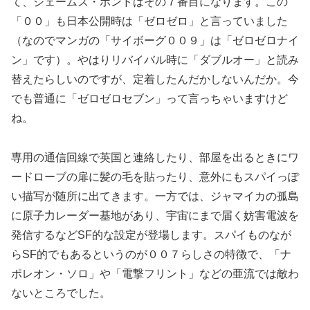
て、ジェームズ・ボンドはその７番目になります。この
「００」も日本公開時は「ゼロゼロ」と言っていました
（なのでマンガの「サイボーグ００９」は「ゼロゼロナイ
ン」です）。やはりリバイバル時に「ダブルオー」と読み
替えたらしいのですが、定着したんだかしないんだか。今
でも普通に「ゼロゼロセブン」って言っちゃいますけど
ね。
専用の通信回線で英国と連絡したり、部屋を出るときにワ
ードローブの扉に髪の毛を貼ったり、意外にもスパイっぽ
い描写が随所に出てきます。一方では、ジャマイカの孤島
に原子力レーダー基地があり、宇宙にまで届く妨害電波を
発信するなどSF的な設定が登場します。スパイものなが
らSF的でもあるというのが００７らしさの特徴で、「ナ
ポレオン・ソロ」や「電撃フリント」などの亜流では敵わ
ないところでした。