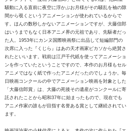
騒動に入る直前に夜空に浮かぶお月様がその騒乱を袖の隙
間から覗くというアニメーションが使われているからで
す。ほんの数秒しかないアニメーションですが、大藤信郎
はいうまでもなく日本アニメ界の元祖であり、先駆者だっ
た人。1953年にカンヌ国際映画祭に出品して短編部門の
次席に入った『くじら』はあの天才画家ピカソから絶賛さ
れたといいます。戦前は江戸千代紙を使ってアニメーショ
ンを作っていたということですので、本作のお月様もセル
アニメではなく紙で作ったアニメだったのでしょうか。毎
日映画コンクールの中でアニメーション映画を対象とした
「大藤信郎賞」は、大藤の死後その遺産がコンクールに寄
託されたことから昭和37年に始まったもので、現在でも
アニメ作家の誰もが目指す名誉ある賞として継続されてい
ます。
映画評論家の小林信彦によると、本作の次に作られた『エ