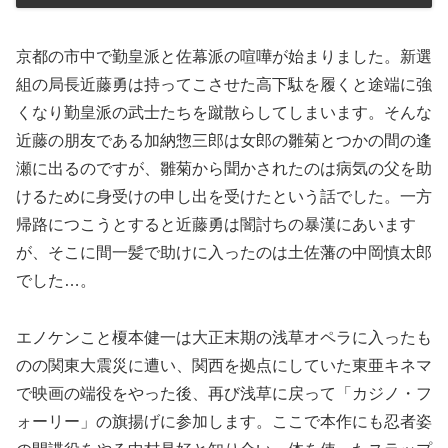
京都の市中で勤皇派と佐幕派の喧嘩が始まりました。新選
組の局長近藤勇は持ってこさせた高下駄を履くと途端に強
くなり勤皇派の武士たちを蹴散らしてしまいます。そんな
近藤の朋友である加納惣三郎は女郎の雛菊とつかの間の逢
瀬に出るのですが、雛菊から聞かされたのは病気の父を助
けるために身受けの申し出を受けたという話でした。一方
帰路につこうとすると近藤勇は闇討ちの暴漢にあいます
が、そこに間一髪で助けに入ったのは土佐藩の中岡慎太郎
でした…。
エノケンこと榎本健一は大正末期の浅草オペラに入ったも
のの関東大震災に遭い、関西を拠点にしていた東亜キネマ
で映画の端役をやった後、再び浅草に戻って「カジノ・フ
ォーリー」の旗揚げに参加します。ここで本作にも忍者姿