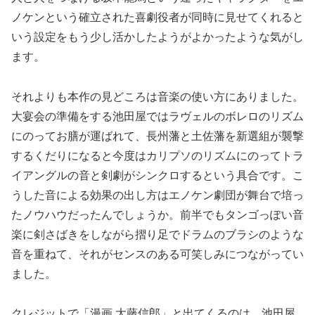
ノケンという確立された喜劇役者が同時に見せてくれると
いう設定をもう少し活かしたようがよかったような気がし
ます。
それよりも本作の見どころは音楽の使い方にありました。
大宴会の準備をする池田屋ではラヴェルのボレロのリズム
にのってお膳が運ばれて、長州藩と土佐藩を新選組が襲撃
するくだりになると今度はカリプソのリズムにのってトラ
イアングルの音と剣劇がシンクロするという具合です。こ
うした音による効果の出し方はエノケン劇団が舞台で培っ
たノウハウだったんでしょうか。前半でもタンゴっぽい音
楽に剣さばきをしながら摺り足でドラムのブラシのような
音を重ねて、それがセンスのある可笑しみにつながってい
ました。
クレジットで「漫画 大藤信郎」と出てくるのは、池田屋