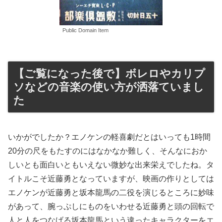
Public Domain Item
【ご覧になった後で】ボレロやカリプ
ソなどの音楽の使い方が洒落ていまし
た
いかがでしたか？エノケンの軽喜劇だとはいっても1時間
20分の尺をもたすのにはなかなか難しく、そんなにおか
しいとも面白いともいえない微妙な出来栄えでしたね。タ
イトルこそ近藤勇となっていますが、映画の作りとしては
エノケンが近藤勇と坂本龍馬の二役を演じるところに妙味
があって、腕っぷしにものをいわせる近藤勇と頭の回転で
人と人をつなげる坂本龍馬という違ったキャラクターをエ