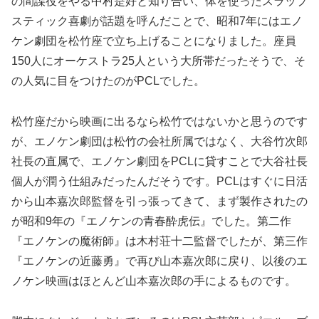
の間諜役をやる中村是好と知り合い、体を使ったスラップ
スティック喜劇が話題を呼んだことで、昭和7年にはエノ
ケン劇団を松竹座で立ち上げることになりました。座員
150人にオーケストラ25人という大所帯だったそうで、そ
の人気に目をつけたのがPCLでした。
松竹座だから映画に出るなら松竹ではないかと思うのです
が、エノケン劇団は松竹の会社所属ではなく、大谷竹次郎
社長の直属で、エノケン劇団をPCLに貸すことで大谷社長
個人が潤う仕組みだったんだそうです。PCLはすぐに日活
から山本嘉次郎監督を引っ張ってきて、まず製作されたの
が昭和9年の『エノケンの青春酔虎伝』でした。第二作
『エノケンの魔術師』は木村荘十二監督でしたが、第三作
『エノケンの近藤勇』で再び山本嘉次郎に戻り、以後のエ
ノケン映画はほとんど山本嘉次郎の手によるものです。