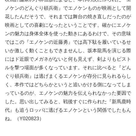
ノケンのどんぐり頓兵衛』でエノケンものが映画として開
花したんだそうで、それまでは舞台の焼き直しだったのが
映画としての喜劇になったということです。確かにエノケ
ンの魅力は身体全体を使った動きにあるわけで、その意味
ではこの『エノケンの近藤勇』では高下駄を履いているせ
いか激しく動くこともできませんし、坂本龍馬を演じる際
にはド近眼でメガネがないと何も見えず、剣よりもピスト
ルを撃つ場面が多くなっています。それに比べると『どん
ぐり頓兵衛』は逃げまくるエノケンが存分に見られるらし
く、本作ではどちらかというと追いかける側になってしま
っているのが、エノケンの魅力を伝えられなかった要因で
した。思い出してみると、戦後すぐに作られた『新馬鹿時
代』も追うロッパに逃げるエノケンという関係でしたもん
ね。（Y020823）