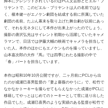
脚本にクレジットされているのはPCL文芸部とピエル・ブ
リヤントで、このピエル・ブリヤントは人の名前ではな
く、榎本健一がエノケン劇団を結成する前に所属していた
劇団の名前。たぶん幕末を取り上げた舞台劇が以前にあっ
て、それを元ネタにして本作が出来上がったのでしょう。
撮影の唐沢弘光はサイレント初期から活躍していたキャメ
ラマンで、日活では伊藤大輔の映画でキャメラを担当して
いた人。本作のほかにもエノケンものを撮っていますし、
山本嘉次郎の大作『馬』では四季にわたる撮影の中で
「春」パートを担当しています。
本作は昭和10年10月公開ですが、二ヶ月前にPCLから出
たのが成瀬巳喜男監督の『妻よ薔薇のやうに』で、松竹で
なかなかトーキーを撮らせてもらえなかった成瀬がPCLに
移籍してやっとはじめてのトーキーとして世に送り出した
作品でした。成瀬巳喜男のような実績のある監督が松竹で