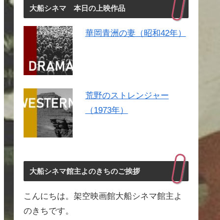
大船シネマ 本日の上映作品
華岡青洲の妻（昭和42年）
荒野のストレンジャー
（1973年）
大船シネマ館主よのきちのご挨拶
こんにちは。架空映画館大船シネマ館主よ
のきちです。