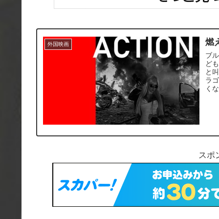
燃
外国映画
ブ
ど
と
ラゴ
く
スポ