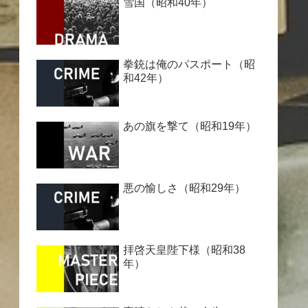
雪国（昭和40年）
拳銃は俺のパスポート（昭
和42年）
あの旗を撃て（昭和19年）
悪の愉しさ（昭和29年）
拝啓天皇陛下様（昭和38
年）