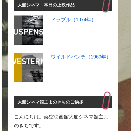
大船シネマ 本日の上映作品
ドラブル（1974年）
ワイルドバンチ（1969年）
大船シネマ館主よのきちのご挨拶
こんにちは。架空映画館大船シネマ館主よ
のきちです。