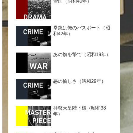
雪国（昭和40年）
拳銃は俺のパスポート（昭
和42年）
あの旗を撃て（昭和19年）
悪の愉しさ（昭和29年）
拝啓天皇陛下様（昭和38
年）